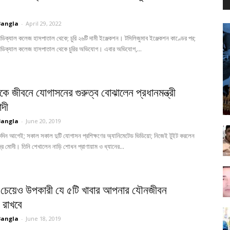
Bangla
-
April 29, 2022
িক্যাল কলেজ হাসপাতাল থেকে; চুরি ২৬টি দামী ইঞ্জেকশন। টসিলিজুমাব ইঞ্জেকশন কাণ্ডের পর;
ডিক্যাল কলেজ হাসপাতাল থেকে চুরির অভিযোগ। এবার অভিযোগ,...
কে জীবনে যোগাসনের গুরুত্ব বোঝালেন প্রধানমন্ত্রী
োদী
Bangla
-
June 20, 2019
দিন আগেই; সকাল সকাল দুটি যোগাসন প্রশিক্ষণের অ্যানিমেটেড ভিডিয়ো; নিজেই টুইট করলেন
েন্দ্র মোদী। তিনি শেখালেন নাড়ি শোধন প্রাণায়াম ও ধ্যানের...
র চেয়েও উপকারী যে ৫টি খাবার আপনার যৌনজীবন
 রাখবে
Bangla
-
June 18, 2019