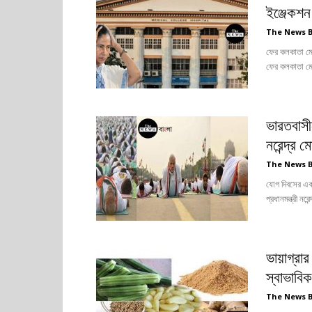
ইঞ্জেকশন
The News 
ফের কলকাতা মেড
ফের কলকাতা মে
ভারতবাসী
নরেন্দ্র ম
The News 
যোগ দিবসের এক
প্রধানমন্ত্রী নর
ভায়াগ্রা
স্বাভাবিক
The News 