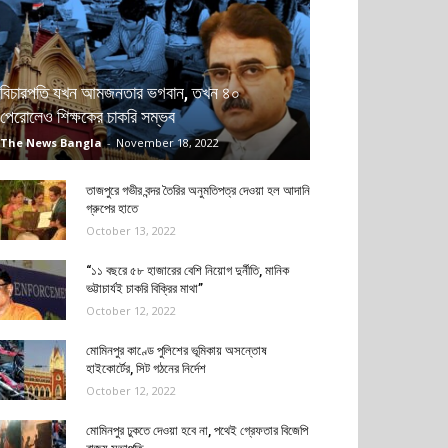
বিচারপতি যখন আমজনতার ভগবান, তখন ৪০
পেরোলেও শিক্ষকের চাকরি সম্ভব
The News Bangla
-
November 18, 2022
তাজপুরে গভীর বন্দর তৈরির অনুমতিপত্র দেওয়া হল আদানি
গ্রুপের হাতে
October 13, 2022
“১১ বছরে ৫৮ হাজারের বেশি নিয়োগ দুর্নীতি, মানিক
ভট্টাচার্যই চাকরি বিক্রির মাথা”
October 12, 2022
মোমিনপুর কাণ্ডে পুলিশের ভূমিকায় অসন্তোষ
হাইকোর্টের, সিট গঠনের নির্দেশ
October 12, 2022
মোমিনপুর ঢুকতে দেওয়া হবে না, পথেই গ্রেফতার বিজেপি