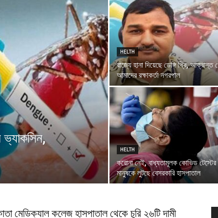
বাংলা
HELTH
রাজ্যে হানা দিয়েছে ডেঙ্গি থ্রি, আক্রান্ত
আমাদের রক্ষাকর্তা নগরপাল
র ভ্যাকসিন,
HELTH
করোনা নেই, বাধ্যতামূলক কোভিড টেস্টের 
মানুষকে লুটছে বেসরকারি হাসপাতাল
তা মেডিক্যাল কলেজ হাসপাতাল থেকে চুরি ২৬টি দামী