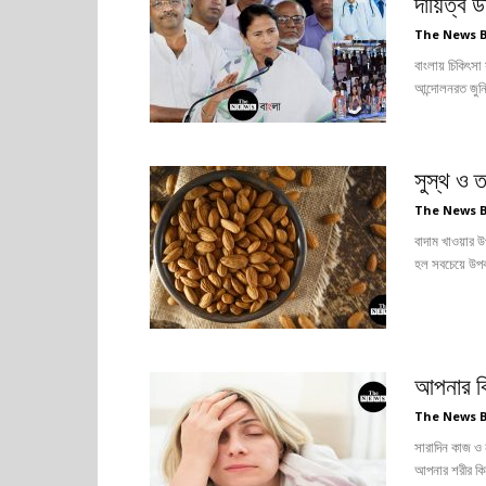
দায়িত্ব ড
The News 
বাংলায় চিকিৎসা 
আন্দোলনরত জুনি
সুস্থ ও 
The News 
বাদাম খাওয়ার উ
হল সবচেয়ে উপকা
আপনার কি
The News 
সারাদিন কাজ ও 
আপনার শরীর কিন্