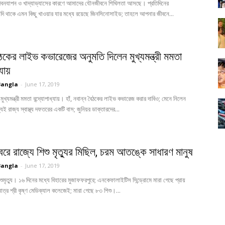
 জীবনযাপন ও খাদ্যাভ্যাসের কারণে আমাদের যৌনজীবনে শিথিলতা আসছে। প্রতিদিনের
যদি থাকে এমন কিছু খাওয়ার যার মধ্যে রয়েছে জিনসিনোসাইড; তাহলে আপনার জীবনে...
ৈঠকের লাইভ কভারেজের অনুমতি দিলেন মুখ্যমন্ত্রী মমতা
্যায়
Bangla
-
June 17, 2019
মুখ্যমন্ত্রী মমতা বন্দ্যোপাধ্যায়। হাঁ, নবান্ন বৈঠকের লাইভ কভারেজ করার দাবিও; মেনে নিলেন
ই রাজ্য স্বাস্থ্য দফতরের একটি বাস; জুনিয়র ডাক্তারদের...
রে রাজ্যে শিশু মৃত্যুর মিছিল, চরম আতঙ্কে সাধারণ মানুষ
Bangla
-
June 17, 2019
শুমৃত্যু। ১৬ দিনের মধ্যে বিহারের মুজাফফরপুরে; এনকেফালাইটিস সিন্ড্রোমে মারা গেছে প্রায়
াত্র শ্রী কৃষ্ণ মেডিক্যাল কলেজেই; মারা গেছে ৮৩ শিশু।...