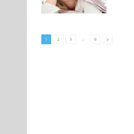
...
1
2
3
6