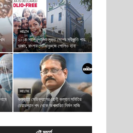
HELTH
 খোদ
২০১৪ সালে পোলিও মুক্ত দেশের স্বীকৃতি পায়
ভারত, বাংলার মেটিয়াবুরুজে পোলিও হানা
HELTH
নামে
কলকাতা মেডিক্যালের রোগী কল্যাণ সমিতির
চেয়ারম্যান পদ থেকে অপসারিত নির্মল মাজি
এই মুহূর্তে