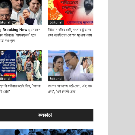
ditorial
Editorial
g Breaking News, নেহরু-
ইতিহাস বইয়ে নেই, বাংলার হিন্দুদের
্ধি পরিবারের ‘শাসনমুক্ত’ হতে
রক্ষা করেছিলেন গোপাল মুখোপাধ্যায়
েছে কংগ্রেস
ditorial
Editorial
মূল কি স্বীকার করেই নিল, “আমরা
বাংলায় আওয়াজ উঠে গেল, ‘এই গরু
াই চোর”
চোর’, ‘এই চাকরি চোর’
কলকাতা