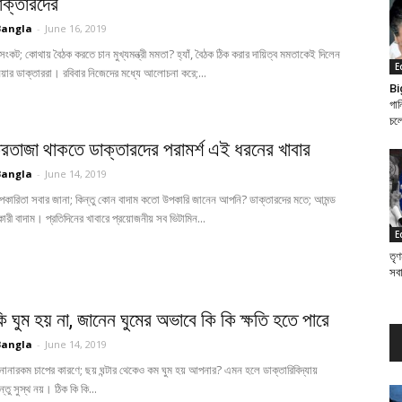
াক্তারদের
Bangla
-
June 16, 2019
সংকট; কোথায় বৈঠক করতে চান মুখ্যমন্ত্রী মমতা? হ্যাঁ, বৈঠক ঠিক করার দায়িত্ব মমতাকেই দিলেন
E
য়ার ডাক্তাররা। রবিবার নিজেদের মধ্যে আলোচনা করে;...
Bi
গান
চল
তরতাজা থাকতে ডাক্তারদের পরামর্শ এই ধরনের খাবার
Bangla
-
June 14, 2019
পকারিতা সবার জানা; কিন্তু কোন বাদাম কতো উপকারি জানেন আপনি? ডাক্তারদের মতে; আমন্ড
রী বাদাম। প্রতিদিনের খাবারে প্রয়োজনীয় সব ভিটামিন...
E
তৃণ
সব
 ঘুম হয় না, জানেন ঘুমের অভাবে কি কি ক্ষতি হতে পারে
Bangla
-
June 14, 2019
নানারকম চাপের কারণে; ছয় ঘন্টার থেকেও কম ঘুম হয় আপনার? এমন হলে ডাক্তারিবিদ্যায়
তু সুস্থ নয়। ঠিক কি কি...