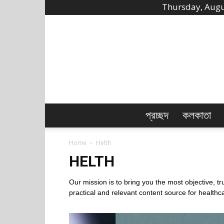
Thursday, Augu
প্রচ্ছদ
কলকাতা
Home
Helth
HELTH
Our mission is to bring you the most objective, t
practical and relevant content source for health