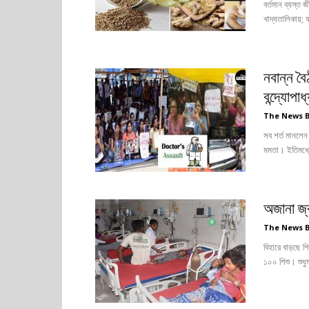
বর্তমান ব্যস্ত
খাদ্যতালিকায়; 
নবান্ন ব
বন্দ্যোপাধ
The News 
সব শর্ত মানলেন 
মমতা। ইতিমধ্যে
অজানা জ্ব
The News 
বিহারে বাড়ছে শি
১০০ শিশু। শুধুম