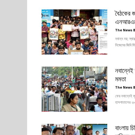
বৈঠকের জা
এনআরএ
The News 
নবান্ন নয়; স্ব
নিজেদের জিবি মি
নবান্নেই 
মমতা
The News 
ফের নবান্নেই জ
হাসপাতালের ২৮ 
বাংলায় চ