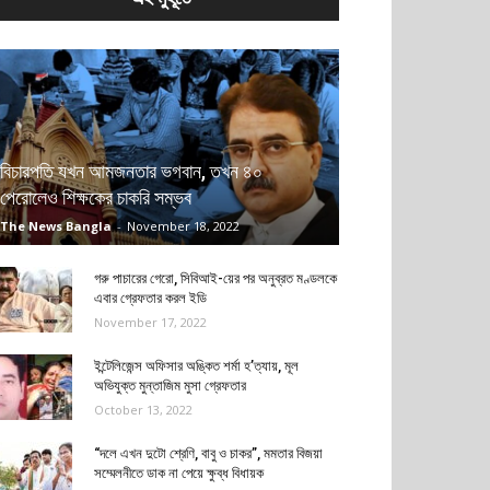
বিচারপতি যখন আমজনতার ভগবান, তখন ৪০
পেরোলেও শিক্ষকের চাকরি সম্ভব
The News Bangla
-
November 18, 2022
গরু পাচারের গেরো, সিবিআই-য়ের পর অনুব্রত মণ্ডলকে
এবার গ্রেফতার করল ইডি
November 17, 2022
ইন্টেলিজেন্স অফিসার অঙ্কিত শর্মা হ’ত্যায়, মূল
অভিযুক্ত মুন্তাজিম মুসা গ্রেফতার
October 13, 2022
“দলে এখন দুটো শ্রেণি, বাবু ও চাকর”, মমতার বিজয়া
সম্মেলনীতে ডাক না পেয়ে ক্ষুব্ধ বিধায়ক