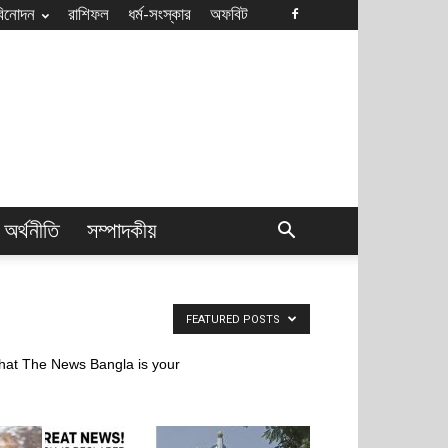
বিনোদন
রাশিফল
ধৰ্ম-সংস্কার
অফবিট
অর্থনীতি
সম্পাদকীয়
FEATURED POSTS
 that The News Bangla is your