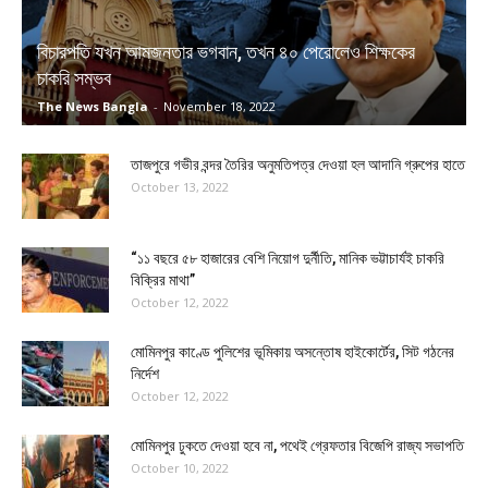
বিচারপতি যখন আমজনতার ভগবান, তখন ৪০ পেরোলেও শিক্ষকের
চাকরি সম্ভব
The News Bangla
-
November 18, 2022
তাজপুরে গভীর বন্দর তৈরির অনুমতিপত্র দেওয়া হল আদানি গ্রুপের হাতে
October 13, 2022
“১১ বছরে ৫৮ হাজারের বেশি নিয়োগ দুর্নীতি, মানিক ভট্টাচার্যই চাকরি
বিক্রির মাথা”
October 12, 2022
মোমিনপুর কাণ্ডে পুলিশের ভূমিকায় অসন্তোষ হাইকোর্টের, সিট গঠনের
নির্দেশ
October 12, 2022
মোমিনপুর ঢুকতে দেওয়া হবে না, পথেই গ্রেফতার বিজেপি রাজ্য সভাপতি
October 10, 2022