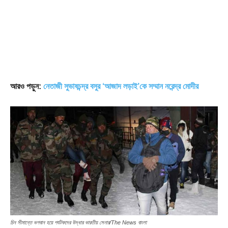
আরও পড়ুন:
নেতাজী সুভাষচন্দ্র বসুর ‘আজাদ লড়াই’কে সম্মান নরেন্দ্র মোদীর
চিন সীমান্তে ভগবান হয়ে পর্যটকদের উদ্ধার ভারতীয় সেনার/The News বাংলা