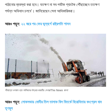
পাঠানোর ব্যবস্থা করা হবে। যতক্ষণ না সব পর্যটক গ্যাংটক পৌঁছাচ্ছেন ততক্ষণ
পর্যন্ত অভিযান চলবে’। জানিয়েছেন সেনা আধিকারিকরা।
আরও পড়ুন:
২২ বছর পর ফের ভূস্বর্গে রাষ্ট্রপতি শাসন
সীমান্তে ভগবান হয়ে পর্যটকদের উদ্ধার ভারতীয় সেনার/The News বাংলা
আরও পড়ুন:
লোকসভায় মোদীর তিল তালাক বিল বিতর্কে বিরোধিতায় কংগ্রেস বাম
তৃণমূল