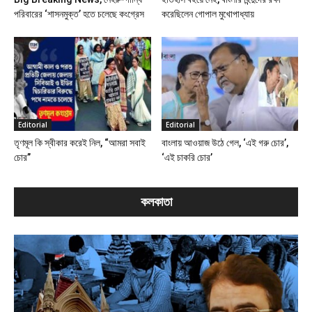
পরিবারের ‘শাসনমুক্ত’ হতে চলেছে কংগ্রেস
করেছিলেন গোপাল মুখোপাধ্যায়
Editorial
Editorial
তৃণমূল কি স্বীকার করেই নিল, “আমরা সবাই
বাংলায় আওয়াজ উঠে গেল, ‘এই গরু চোর’,
চোর”
‘এই চাকরি চোর’
কলকাতা