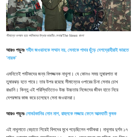
সীমান্তে ভগবান হয়ে পর্যটকদের উদ্ধার ভারতীয় সেনার/The News বাংলা
আরও পড়ুনঃ
শহীদ জওয়ানকে সম্মান নয়, সেনাকে পাথর ছুঁড়ে দেশদ্রোহীরাই ভারতে
‘নায়ক’
এমনিতেই পর্যটকদের জন্য বিপজ্জনক নাথুলা। যে কোনও সময় তুষারপাত বা
তুষারঝড় হতে পারে। তার উপর রয়েছে সীমান্তের ওপারের চিনা সেনার চোখ
রাঙানি। কিন্তু এই পরিস্থিতিতেও উচ্চ উচ্চতায় নিজেদের জীবন হাতে নিয়ে
দেশরক্ষার কাজ করে চলেছেন সেনা জওয়ানরা।
আরও পড়ুনঃ
লোকঠকানির লোন মাপ, রাহুলকে লজ্জায় ফেলে আত্মঘাতী কৃষক
এই নাথুলাতে বেড়াতে গিয়েই বিপদের মুখে পড়েছিলেন পর্যটকরা। নাথুলার দুর্গম ১৭