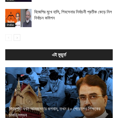
বিজেপির মুখে হাসি, শিবসেনার নির্বাচনী প্রতীক কেড়ে নিল
নির্বাচন কমিশন
India
এই মুহূর্তে
বিচারপতি যখন আমজনতার ভগবান, তখন ৪০ পেরোলেও শিক্ষকের
চাকরি সম্ভব