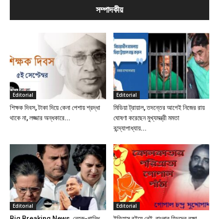
সম্পাদকীয়
Editorial
Editorial
শিক্ষক দিবস, টাকা দিয়ে কেনা পেশায় শ্রদ্ধা
মিডিয়া ট্রায়াল, তদন্তের আগেই নিজের রায়
থাকে না, লজ্জার অন্ধকারে...
ঘোষণা করেছেন মুখ্যমন্ত্রী মমতা
বন্দ্যোপাধ্যায়...
Editorial
Editorial
Big Breaking News, নেহরু-গান্ধি
ইতিহাস বইয়ে নেই, বাংলার হিন্দুদের রক্ষা