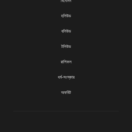
বিনোদন
হলিউড
বলিউড
টলিউড
রাশিফল
ধৰ্ম-সংস্কার
অফবিট