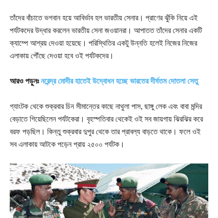
তাঁদের বাঁচাতে ভগবান হয়ে আবির্ভাব হল ভারতীয় সেনার। প্রাণের ঝুঁকি নিয়ে এই
পর্যটকদের উদ্ধার করলেন ভারতীয় সেনা জওয়ানরা। আপাতত তাঁদের সেনার একটি
ক্যাম্পে আশ্রয় দেওয়া হয়েছে। পরিস্থিতির একটু উন্নতি হলেই নিজের নিজের
এলাকায় পৌঁছে দেওয়া হবে ওই পর্যটকদের।
আরও পড়ুনঃ
নরেন্দ্র মোদীর হাতেই উদ্বোধন হচ্ছে ভারতের দীর্ঘতম দোতলা সেতু
গ্যাংটক থেকে শুক্রবার চিন সীমান্তের কাছে নাথুলা পাস, ছাঙ্গু লেক এবং বাবা মন্দির
বেড়াতে গিয়েছিলেন পর্যটকেরা। বৃহস্পতিবার থেকেই ওই সব জায়গায় ঝিরঝির করে
বরফ পড়ছিল। কিন্তু শুক্রবার দুপুর থেকে তার প্রাবল্য বাড়তে থাকে। ফলে ওই
সব এলাকায় আটকে পড়েন প্রায় ২৫০০ পর্যটক।