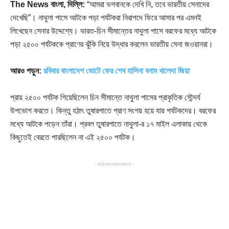
The News বাংলা, দিল্লি:
“আমরা ভগবানকে দেখি নি, তবে ভারতীয় সেনাদের
দেখেছি”। নাথুলা পাসে আটকে পড়া পর্যটকরা নিরাপদে ফিরে আসার পর এমনই
লিখেছেন সেনার উদ্দেশ্যে। ভারত-চিন সীমান্তের নাথুলা পাসে বরফের মধ্যে আটকে
পড়া ২৫০০ পর্যটককে প্রাণের ঝুঁকি নিয়ে উদ্ধার করলেন ভারতীয় সেনা জওয়ানরা।
আরও পড়ুন:
রবিবার বাংলাদেশ ভোটে ফের শেখ হাসিনা বনাম খালেদা জিয়া
প্রায় ২৫০০ পর্যটক গিয়েছিলেন চিন সীমান্তে নাথুলা পাসের প্রাকৃতিক সৌন্দর্য
উপভোগ করতে। কিন্তু হঠাৎ তুষারপাতে প্রাণ সংশয় হয়ে যায় পর্যটকদের। বরফের
মধ্যে আটকে পড়েন তাঁরা। প্রবল তুষারপাতে নাথুলা-র ১৭ মাইল এলাকায় থেকে
কিছুতেই বেরতে পারছিলেন না এই ২৫০০ পর্যটক।
- Advertisement -