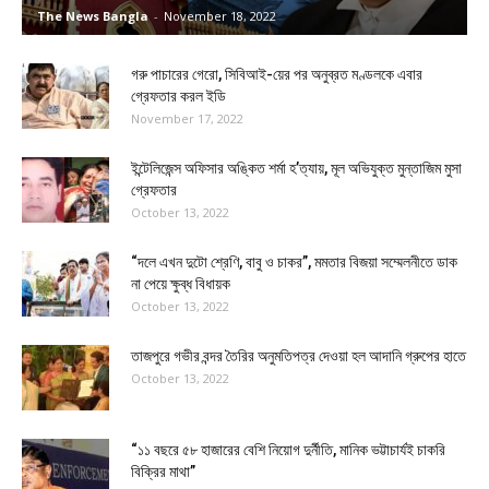
The News Bangla
-
November 18, 2022
গরু পাচারের গেরো, সিবিআই-য়ের পর অনুব্রত মণ্ডলকে এবার
গ্রেফতার করল ইডি
November 17, 2022
ইন্টেলিজেন্স অফিসার অঙ্কিত শর্মা হ’ত্যায়, মূল অভিযুক্ত মুন্তাজিম মুসা
গ্রেফতার
October 13, 2022
“দলে এখন দুটো শ্রেণি, বাবু ও চাকর”, মমতার বিজয়া সম্মেলনীতে ডাক
না পেয়ে ক্ষুব্ধ বিধায়ক
October 13, 2022
তাজপুরে গভীর বন্দর তৈরির অনুমতিপত্র দেওয়া হল আদানি গ্রুপের হাতে
October 13, 2022
“১১ বছরে ৫৮ হাজারের বেশি নিয়োগ দুর্নীতি, মানিক ভট্টাচার্যই চাকরি
বিক্রির মাথা”