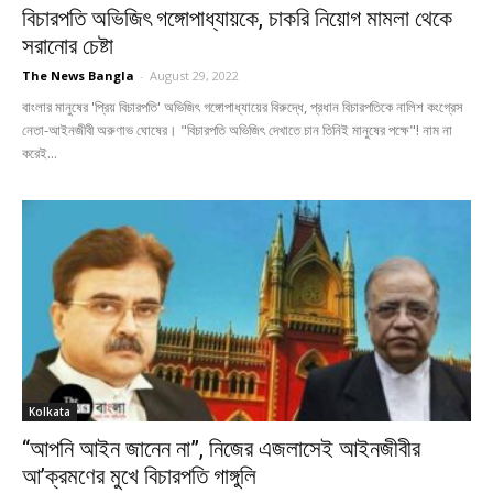
বিচারপতি অভিজিৎ গঙ্গোপাধ্যায়কে, চাকরি নিয়োগ মামলা থেকে
সরানোর চেষ্টা
The News Bangla
-
August 29, 2022
বাংলার মানুষের 'প্রিয় বিচারপতি' অভিজিৎ গঙ্গোপাধ্যায়ের বিরুদ্ধে, প্রধান বিচারপতিকে নালিশ কংগ্রেস
নেতা-আইনজীবী অরুণাভ ঘোষের। "বিচারপতি অভিজিৎ দেখাতে চান তিনিই মানুষের পক্ষে"! নাম না
করেই...
Kolkata
“আপনি আইন জানেন না”, নিজের এজলাসেই আইনজীবীর
আ’ক্রমণের মুখে বিচারপতি গাঙ্গুলি