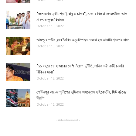
“দলে এখন দুটো শ্রেণি, বাবু ও চাকর”, মমতার বিজয়া সম্মেলনীতে ডাক
না পেয়ে ক্ষুব্ধ বিধায়ক
October 13, 2022
তাজপুরে গভীর বন্দর তৈরির অনুমতিপত্র দেওয়া হল আদানি গ্রুপের হাতে
October 13, 2022
“১১ বছরে ৫৮ হাজারের বেশি নিয়োগ দুর্নীতি, মানিক ভট্টাচার্যই চাকরি
বিক্রির মাথা”
October 12, 2022
মোমিনপুর কাণ্ডে পুলিশের ভূমিকায় অসন্তোষ হাইকোর্টের, সিট গঠনের
নির্দেশ
October 12, 2022
- Advertisement -