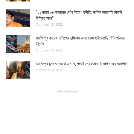
“১১ বছরে ৫৮ হাজারের বেশি নিয়োগ দুর্নীতি, মানিক ভট্টাচার্যই চাকরি
বিক্রির মাথা”
October 12, 2022
মোমিনপুর কাণ্ডে পুলিশের ভূমিকায় অসন্তোষ হাইকোর্টের, সিট গঠনের
নির্দেশ
October 12, 2022
মোমিনপুর ঢুকতে দেওয়া হবে না, পথেই গ্রেফতার বিজেপি রাজ্য সভাপতি
October 10, 2022
- Advertisement -