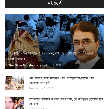
এই মুহূর্তে
বিচারপতি যখন আমজনতার ভগবান, তখন ৪০ পেরোলেও শিক্ষকের
চাকরি সম্ভব
The News Bangla
-
November 18, 2022
গরু পাচারের গেরো, সিবিআই-য়ের পর অনুব্রত মণ্ডলকে এবার
গ্রেফতার করল ইডি
November 17, 2022
ইন্টেলিজেন্স অফিসার অঙ্কিত শর্মা হ’ত্যায়, মূল অভিযুক্ত মুন্তাজিম মুসা
গ্রেফতার
October 13, 2022