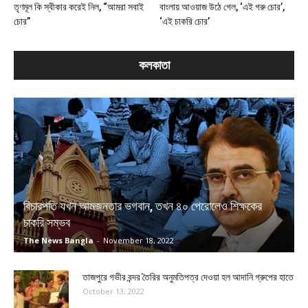
তৃণমূল কি স্বীকার করেই নিল, “আমরা সবাই
বাংলায় আওয়াজ উঠে গেল, ‘এই গরু চোর’,
চোর”
‘এই চাকরি চোর’
কলকাতা
বিচারপতি যখন আমজনতার ভগবান, তখন ৪০ পেরোলেও শিক্ষকের
চাকরি সম্ভব
The News Bangla
-
November 18, 2022
তাজপুরে গভীর বন্দর তৈরির অনুমতিপত্র দেওয়া হল আদানি গ্রুপের হাতে
October 13, 2022