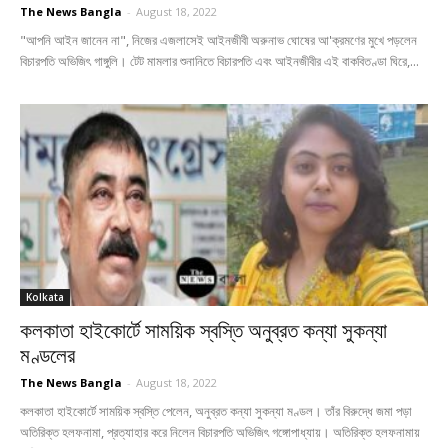
The News Bangla
-
August 18, 2022
"আপনি আইন জানেন না", নিজের এজলাসেই আইনজীবী অরুনাভ ঘোষের আ'ক্রমণের মুখে পড়লেন
বিচারপতি অভিজিৎ গাঙ্গুলি। টেট মামলার শুনানিতে বিচারপতি এবং আইনজীবীর এই বাকবিতণ্ডা ঘিরে,...
Kolkata
কলকাতা হাইকোর্টে সাময়িক স্বস্তি অনুব্রত কন্যা সুকন্যা
মণ্ডলের
The News Bangla
-
August 18, 2022
কলকাতা হাইকোর্টে সাময়িক স্বস্তি পেলেন, অনুব্রত কন্যা সুকন্যা মণ্ডল। তাঁর বিরুদ্ধে জমা পড়া
অতিরিক্ত হলফনামা, প্রত্যাহার করে নিলেন বিচারপতি অভিজিৎ গঙ্গোপাধ্যায়। অতিরিক্ত হলফনামায়