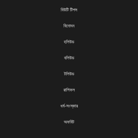
বিউটি টিপস
বিনোদন
হলিউড
বলিউড
টলিউড
রাশিফল
ধৰ্ম-সংস্কার
অফবিট