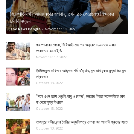
বিচারপতি যখন আমজনতার ভগবান, তখন ৪০ পেরোলেও শিক্ষকের
চাকরি সম্ভব
The News Bangla
-
November 18, 2022
গরু পাচারের গেরো, সিবিআই-য়ের পর অনুব্রত মণ্ডলকে এবার
গ্রেফতার করল ইডি
November 17, 2022
ইন্টেলিজেন্স অফিসার অঙ্কিত শর্মা হ’ত্যায়, মূল অভিযুক্ত মুন্তাজিম মুসা
গ্রেফতার
October 13, 2022
“দলে এখন দুটো শ্রেণি, বাবু ও চাকর”, মমতার বিজয়া সম্মেলনীতে ডাক
না পেয়ে ক্ষুব্ধ বিধায়ক
October 13, 2022
তাজপুরে গভীর বন্দর তৈরির অনুমতিপত্র দেওয়া হল আদানি গ্রুপের হাতে
October 13, 2022