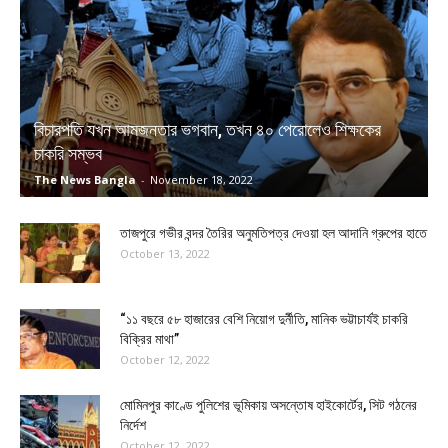
বিচারপতি যখন আমজনতার ভগবান, তখন ৪০ পেরোলেও শিক্ষকের
চাকরি সম্ভব
The News Bangla
-
November 18, 2022
তাজপুরে গভীর বন্দর তৈরির অনুমতিপত্র দেওয়া হল আদানি গ্রুপের হাতে
October 13, 2022
“১১ বছরে ৫৮ হাজারের বেশি নিয়োগ দুর্নীতি, মানিক ভট্টাচার্যই চাকরি
বিক্রির মাথা”
October 12, 2022
মোমিনপুর কাণ্ডে পুলিশের ভূমিকায় অসন্তোষ হাইকোর্টের, সিট গঠনের
নির্দেশ
October 12, 2022