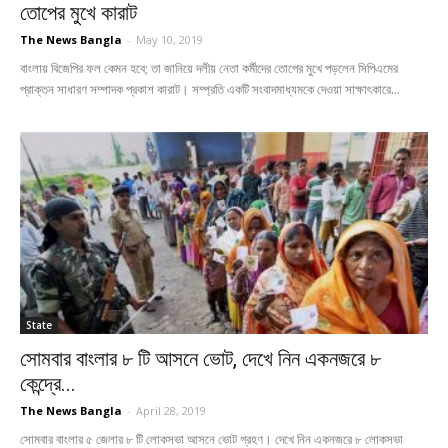
তোপের মুখে কারাট
The News Bangla
-
May 10, 2019
বাংলায় বিজেপির ফল কেমন হবে; তা জানিয়ে দলীয় নেতা কর্মীদের তোপের মুখে পড়লেন সিপিএমের
প্রাক্তন সাধারণ সম্পাদক প্রকাশ কারাট। সম্প্রতি একটি সংবাদমাধ্যমকে দেওয়া সাক্ষাৎকারে...
State
সোমবার বাংলার ৮ টি আসনে ভোট, দেখে নিন একনজরে ৮
কেন্দ্রে...
The News Bangla
-
April 28, 2019
সোমবার বাংলার ৫ জেলার ৮ টি লোকসভা আসনে ভোট গ্রহণ। দেখে নিন একনজরে ৮ লোকসভা