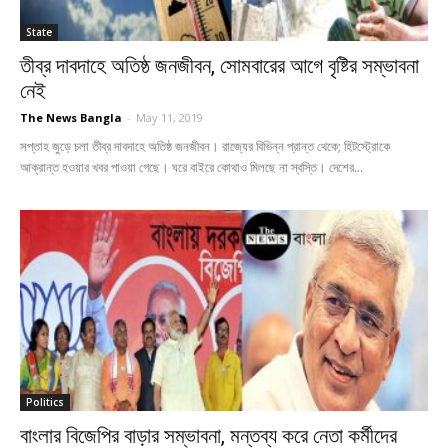
State
তীব্র দাবদাহে অতিষ্ঠ জনজীবন, সোমবারের আগে বৃষ্টির সম্ভাবনা
নেই
The News Bangla
-
May 11, 2019
সপ্তাহ জুড়ে চলা তীব্র দাবদাহে অতিষ্ঠ জনজীবন। রাজ্যের বিভিন্ন প্রান্ত থেকে; হিটস্ট্রোকে
আক্রান্ত হওয়ার খবর পাওয়া গেছে। ঘরে বাইরে কোথাও মিলছে না স্বস্তি। দেশের...
Politics
বাংলার বিজেপির বাড়ার সম্ভাবনা, মন্তব্য করে নেতা কর্মীদের