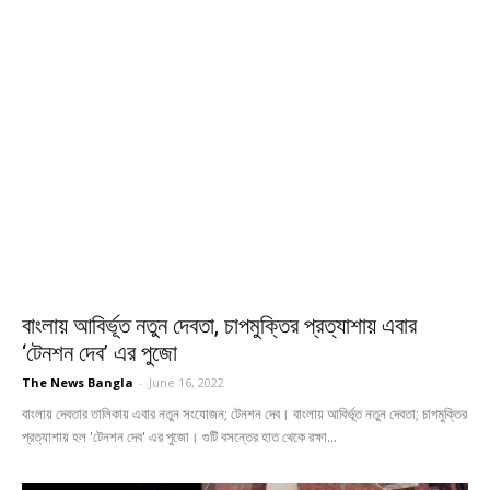
বাংলায় আবির্ভূত নতুন দেবতা, চাপমুক্তির প্রত্যাশায় এবার
‘টেনশন দেব’ এর পুজো
The News Bangla
-
June 16, 2022
বাংলায় দেবতার তালিকায় এবার নতুন সংযোজন; টেনশন দেব। বাংলায় আবির্ভূত নতুন দেবতা; চাপমুক্তির
প্রত্যাশায় হল 'টেনশন দেব' এর পুজো। গুটি বসন্তের হাত থেকে রক্ষা...