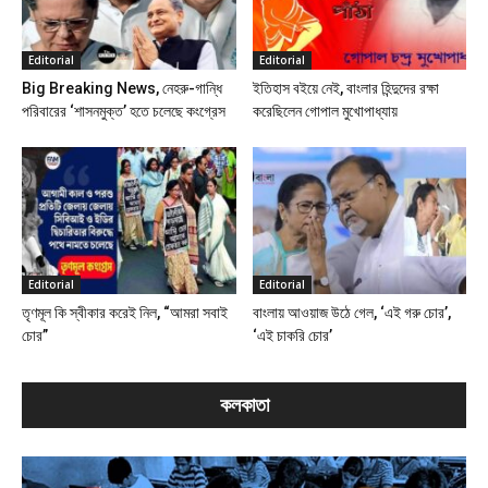
Editorial
Editorial
Big Breaking News, নেহরু-গান্ধি
ইতিহাস বইয়ে নেই, বাংলার হিন্দুদের রক্ষা
পরিবারের ‘শাসনমুক্ত’ হতে চলেছে কংগ্রেস
করেছিলেন গোপাল মুখোপাধ্যায়
Editorial
Editorial
তৃণমূল কি স্বীকার করেই নিল, “আমরা সবাই
বাংলায় আওয়াজ উঠে গেল, ‘এই গরু চোর’,
চোর”
‘এই চাকরি চোর’
কলকাতা