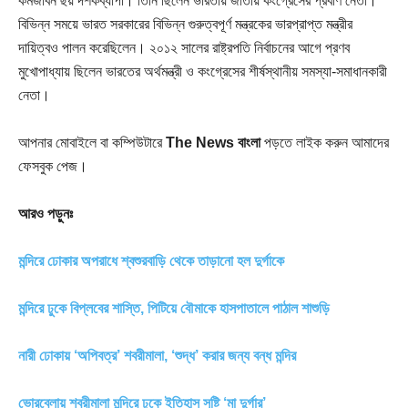
কর্মজীবন ছয় দশকব্যাপী। তিনি ছিলেন ভারতীয় জাতীয় কংগ্রেসের প্রবীণ নেতা।
বিভিন্ন সময়ে ভারত সরকারের বিভিন্ন গুরুত্বপূর্ণ মন্ত্রকের ভারপ্রাপ্ত মন্ত্রীর
দায়িত্বও পালন করেছিলেন। ২০১২ সালের রাষ্ট্রপতি নির্বাচনের আগে প্রণব
মুখোপাধ্যায় ছিলেন ভারতের অর্থমন্ত্রী ও কংগ্রেসের শীর্ষস্থানীয় সমস্যা-সমাধানকারী
নেতা।
আপনার মোবাইলে বা কম্পিউটারে
The News বাংলা
পড়তে লাইক করুন আমাদের
ফেসবুক পেজ।
আরও পড়ুনঃ
মন্দিরে ঢোকার অপরাধে শ্বশুরবাড়ি থেকে তাড়ানো হল দুর্গাকে
মন্দিরে ঢুকে বিপ্লবের শাস্তি, পিটিয়ে বৌমাকে হাসপাতালে পাঠাল শাশুড়ি
নারী ঢোকায় ‘অপিবত্র’ শবরীমালা, ‘শুদ্ধ’ করার জন্য বন্ধ মন্দির
ভোরবেলায় শবরীমালা মন্দিরে ঢুকে ইতিহাস সৃষ্টি ‘মা দুর্গার’