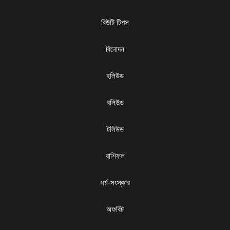
বিউটি টিপস
বিনোদন
হলিউড
বলিউড
টলিউড
রাশিফল
ধৰ্ম-সংস্কার
অফবিট