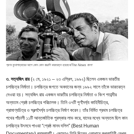
প্রণব মুখোপাধ্যায়ের আগে কোন কোন বাঙালি ভারতরত্ন হয়েছেন/The News বাংলা
৩. সত্যজিৎ রায়
(২ মে, ১৯২১ – ২৩ এপ্রিল, ১৯৯২) ছিলেন একজন ভারতীয়
চলচ্চিত্র নির্মাতা। চলচ্চিত্র জগতে অবদানের জন্য ১৯৯২ সালে তাঁকে ভারতরত্ন
দেওয়া হয়। সত্যজিৎ রায় একজন ভারতীয় চলচ্চিত্র নির্মাতা ও বিংশ শতাব্দীর
অন্যতম শ্রেষ্ঠ চলচ্চিত্র পরিচালক। তিনি ৩৭টি পূর্ণদৈর্ঘ্য কাহিনীচিত্র,
প্রামাণ্যচিত্র ও স্বল্পদৈর্ঘ্য চলচ্চিত্র নির্মাণ করেন। তাঁর নির্মিত প্রথম চলচ্চিত্র
পথের পাঁচালী ১১টি আন্তর্জাতিক পুরস্কার লাভ করে, যাদের মধ্যে অন্যতম ছিল কান
চলচ্চিত্র উৎসবে পাওয়া “শ্রেষ্ঠ মানব দলিল” (Best Human
Documentary) পুরস্কারটি। এছাড়াও তিনি ছিলেন একাধারে কল্পকাহিনী লেখক,