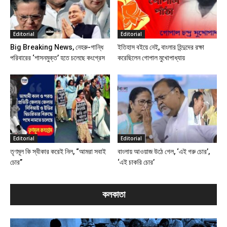
Editorial
Editorial
Big Breaking News, নেহরু-গান্ধি
ইতিহাস বইয়ে নেই, বাংলার হিন্দুদের রক্ষা
পরিবারের ‘শাসনমুক্ত’ হতে চলেছে কংগ্রেস
করেছিলেন গোপাল মুখোপাধ্যায়
Editorial
Editorial
তৃণমূল কি স্বীকার করেই নিল, “আমরা সবাই
বাংলায় আওয়াজ উঠে গেল, ‘এই গরু চোর’,
চোর”
‘এই চাকরি চোর’
কলকাতা