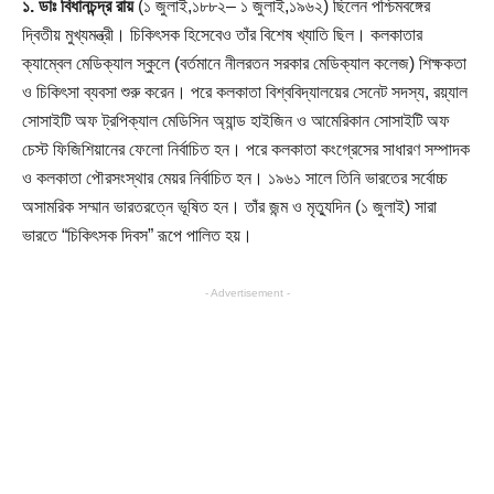
১. ডাঃ বিধানচন্দ্র রায়
(১ জুলাই,১৮৮২– ১ জুলাই,১৯৬২) ছিলেন পশ্চিমবঙ্গের
দ্বিতীয় মুখ্যমন্ত্রী। চিকিৎসক হিসেবেও তাঁর বিশেষ খ্যাতি ছিল। কলকাতার
ক্যাম্বেল মেডিক্যাল স্কুলে (বর্তমানে নীলরতন সরকার মেডিক্যাল কলেজ) শিক্ষকতা
ও চিকিৎসা ব্যবসা শুরু করেন। পরে কলকাতা বিশ্ববিদ্যালয়ের সেনেট সদস্য, রয়্যাল
সোসাইটি অফ ট্রপিক্যাল মেডিসিন অ্যান্ড হাইজিন ও আমেরিকান সোসাইটি অফ
চেস্ট ফিজিশিয়ানের ফেলো নির্বাচিত হন। পরে কলকাতা কংগ্রেসের সাধারণ সম্পাদক
ও কলকাতা পৌরসংস্থার মেয়র নির্বাচিত হন। ১৯৬১ সালে তিনি ভারতের সর্বোচ্চ
অসামরিক সম্মান ভারতরত্নে ভূষিত হন। তাঁর জন্ম ও মৃত্যুদিন (১ জুলাই) সারা
ভারতে “চিকিৎসক দিবস” রূপে পালিত হয়।
- Advertisement -