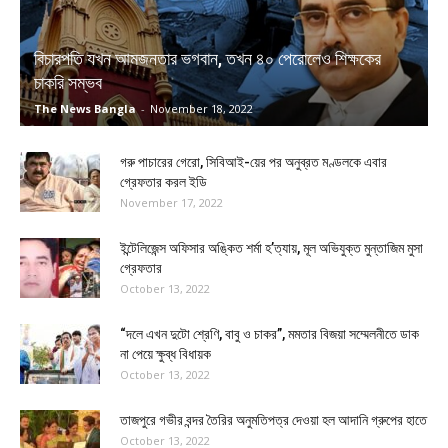
বিচারপতি যখন আমজনতার ভগবান, তখন ৪০ পেরোলেও শিক্ষকের
চাকরি সম্ভব
The News Bangla
-
November 18, 2022
গরু পাচারের গেরো, সিবিআই-য়ের পর অনুব্রত মণ্ডলকে এবার
গ্রেফতার করল ইডি
November 17, 2022
ইন্টেলিজেন্স অফিসার অঙ্কিত শর্মা হ’ত্যায়, মূল অভিযুক্ত মুন্তাজিম মুসা
গ্রেফতার
October 13, 2022
“দলে এখন দুটো শ্রেণি, বাবু ও চাকর”, মমতার বিজয়া সম্মেলনীতে ডাক
না পেয়ে ক্ষুব্ধ বিধায়ক
October 13, 2022
তাজপুরে গভীর বন্দর তৈরির অনুমতিপত্র দেওয়া হল আদানি গ্রুপের হাতে
October 13, 2022