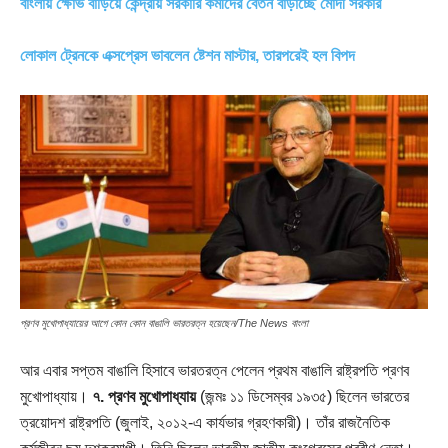
বাংলায় ক্ষোভ বাড়িয়ে কেন্দ্রীয় সরকারি কর্মীদের বেতন বাড়াচ্ছে মোদী সরকার
লোকাল ট্রেনকে এক্সপ্রেস ভাবলেন ষ্টেশন মাস্টার, তারপরেই হল বিপদ
প্রণব মুখোপাধ্যায়ের আগে কোন কোন বাঙালি ভারতরত্ন হয়েছেন/The News বাংলা
আর এবার সপ্তম বাঙালি হিসাবে ভারতরত্ন পেলেন প্রথম বাঙালি রাষ্ট্রপতি প্রণব
মুখোপাধ্যায়।
৭. প্রণব মুখোপাধ্যায়
(জন্মঃ ১১ ডিসেম্বর ১৯৩৫) ছিলেন ভারতের
ত্রয়োদশ রাষ্ট্রপতি (জুলাই, ২০১২-এ কার্যভার গ্রহণকারী)। তাঁর রাজনৈতিক