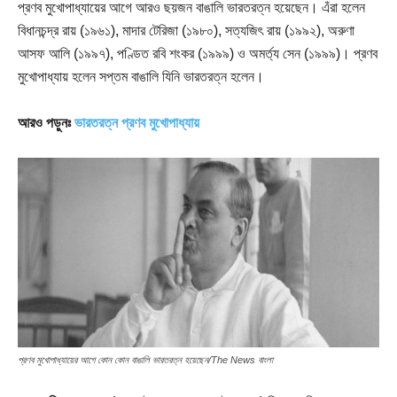
প্রণব মুখোপাধ্যায়ের আগে আরও ছয়জন বাঙালি ভারতরত্ন হয়েছেন। এঁরা হলেন
বিধানচন্দ্র রায় (১৯৬১), মাদার টেরিজা (১৯৮০), সত্যজিৎ রায় (১৯৯২), অরুণা
আসফ আলি (১৯৯৭), পণ্ডিত রবি শংকর (১৯৯৯) ও অমর্ত্য সেন (১৯৯৯)। প্রণব
মুখোপাধ্যায় হলেন সপ্তম বাঙালি যিনি ভারতরত্ন হলেন।
আরও পড়ুনঃ
ভারতরত্ন প্রণব মুখোপাধ্যায়
প্রণব মুখোপাধ্যায়ের আগে কোন কোন বাঙালি ভারতরত্ন হয়েছেন/The News বাংলা