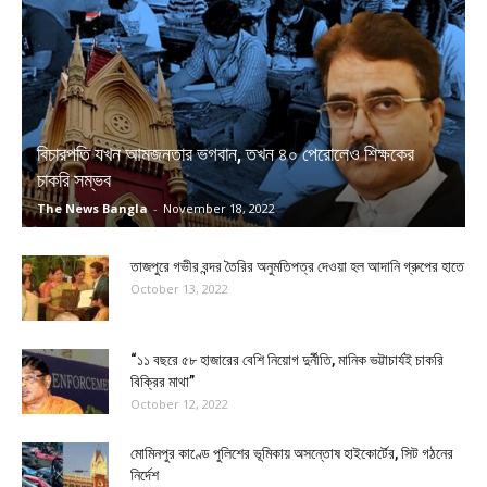
বিচারপতি যখন আমজনতার ভগবান, তখন ৪০ পেরোলেও শিক্ষকের
চাকরি সম্ভব
The News Bangla
-
November 18, 2022
তাজপুরে গভীর বন্দর তৈরির অনুমতিপত্র দেওয়া হল আদানি গ্রুপের হাতে
October 13, 2022
“১১ বছরে ৫৮ হাজারের বেশি নিয়োগ দুর্নীতি, মানিক ভট্টাচার্যই চাকরি
বিক্রির মাথা”
October 12, 2022
মোমিনপুর কাণ্ডে পুলিশের ভূমিকায় অসন্তোষ হাইকোর্টের, সিট গঠনের
নির্দেশ