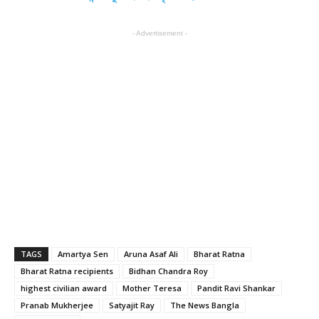
- Advertisement -
TAGS
Amartya Sen
Aruna Asaf Ali
Bharat Ratna
Bharat Ratna recipients
Bidhan Chandra Roy
highest civilian award
Mother Teresa
Pandit Ravi Shankar
Pranab Mukherjee
Satyajit Ray
The News Bangla