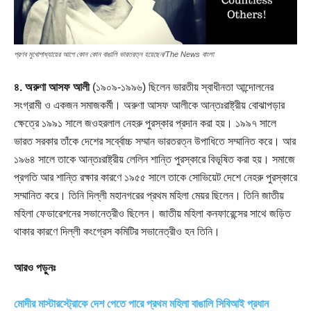
প্রণব মুখোপাধ্যায়ের আগে কোন কোন বাঙালি ভারতরত্ন হয়েছেন/The News বাংলা
৪. অরুণা আসফ আলী
(১৯০৯-১৯৯৬) ছিলেন ভারতীয় স্বাধীনতা আন্দোলনের
সংগ্রামী ও একজন সমাজকর্মী। অরুণা আসফ আলীকে আন্তঃরাষ্ট্রীয় বোঝাপড়ার
ক্ষেত্রে ১৯৯১ সালে জওহরলাল নেহরু পুরস্কার প্রদান করা হয়। ১৯৯৭ সালে
ভারত সরকার তাঁকে দেশের সর্ব্বোচ্চ সম্মান ভারতরত্ন উপাধিতে সম্মানিত করে। আর
১৯৬৪ সালে তাকে আন্তঃরাষ্ট্রীয় লেলিন শান্তি পুরস্কারে বিভূষিত করা হয়। সমাজে
প্রগতি আর শান্তি রক্ষার কারণে ১৯৫৫ সালে তাকে সোভিয়েট দেশে নেহরু পুরস্কারে
সম্মানিত করে। তিনি দিল্লী মহানগরের প্রথম মহিলা মেয়র ছিলেন। তিনি জাতীয়
মহিলা ফেডারেশনের সভানেত্রীও ছিলেন। জাতীয় মহিলা কনফারেন্সের সাথে জড়িত
থাকার কারণে দিল্লী কংগ্রেস কমিটির সভানেত্রীও হন তিনি।
আরও পড়ুনঃ
মোদীর মাস্টারস্ট্রোকে দেশ পেতে পারে প্রথম মহিলা বাঙালি সিবিআই প্রধান