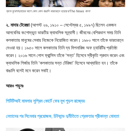
প্রণব মুখোপাধ্যায়ের আগে কোন কোন বাঙালি ভারতরত্ন হয়েছেন/The News বাংলা
২. মাদার টেরেজ়া
(আগস্ট ২৬, ১৯১০ – সেপ্টেম্বর ৫, ১৯৯৭) ছিলেন একজন
আলবেনিয় বংশোদ্ভুত ভারতীয় ক্যাথলিক সন্ন্যাসী। জীবনের বেশিরভাগ সময় তিনি
কলকাতায় মানুষের সেবায় নিজেকে নিয়োজিত করেন। ১৯৮০ সালে তাঁকে ভারতরত্ন
দেওয়া হয়। ১৯৫০ সালে কলকাতায় তিনি দ্য মিশনারিজ অফ চ্যারিটির প্রতিষ্ঠা
করেন। ২০১৬ সালে পোপ ফ্রান্সিস তাঁকে ‘সন্ত’ হিসেবে স্বীকৃতি প্রদান করেন এবং
ক্যাথলিক গির্জায় তিনি ‘কলকাতার সন্ত টেরিজা’ হিসেবে আখ্যায়িত হন। তাঁকে
বাঙালি বলেই মনে করেন সবাই।
আরও পড়ুনঃ
পিটিটিআই মামলায় সুপ্রিম কোর্টে ফের মুখ পুড়ল রাজ্যের
নেতাদের পর সিনেমার প্রয়োজক, চিটফান্ড দুর্নীতিতে গ্রেফতার শ্রীকান্ত মোহতা