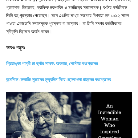
প্রকাশক, চিত্রকর, গ্রাফিক নকশাবিদ ও চলচ্চিত্র সমালোচক। বর্ণময় কর্মজীবনে
তিনি বহু পুরস্কার পেয়েছেন। তবে এগুলির মধ্যে সবচেয়ে বিখ্যাত হল ১৯৯২ সালে
পাওয়া একাডেমি সম্মানসূচক পুরস্কার বা অস্কার। যা তিনি সমগ্র কর্মজীবনের
স্বীকৃতি হিসেবে অর্জন করেন।
আরও পড়ুনঃ
প্রিয়াঙ্কা গান্ধী মা দুর্গার সাক্ষাৎ অবতার, পোস্টার কংগ্রেসের
জন্মদিনে নেতাজি সুভাষের মৃত্যুদিন নিয়ে ছেলেখেলা রাহুলের কংগ্রেসের