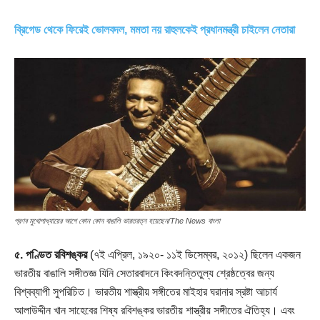
ব্রিগেড থেকে ফিরেই ভোলবদল, মমতা নয় রাহুলকেই প্রধানমন্ত্রী চাইলেন নেতারা
প্রণব মুখোপাধ্যায়ের আগে কোন কোন বাঙালি ভারতরত্ন হয়েছেন/The News বাংলা
৫. পণ্ডিত রবিশঙ্কর
(৭ই এপ্রিল, ১৯২০- ১১ই ডিসেম্বর, ২০১২) ছিলেন একজন
ভারতীয় বাঙালি সঙ্গীতজ্ঞ যিনি সেতারবাদনে কিংবদন্তিতুল্য শ্রেষ্ঠত্বের জন্য
বিশ্বব্যাপী সুপরিচিত। ভারতীয় শাস্ত্রীয় সঙ্গীতের মাইহার ঘরানার স্রষ্টা আচার্য
আলাউদ্দীন খান সাহেবের শিষ্য রবিশঙ্কর ভারতীয় শাস্ত্রীয় সঙ্গীতের ঐতিহ্য। এবং