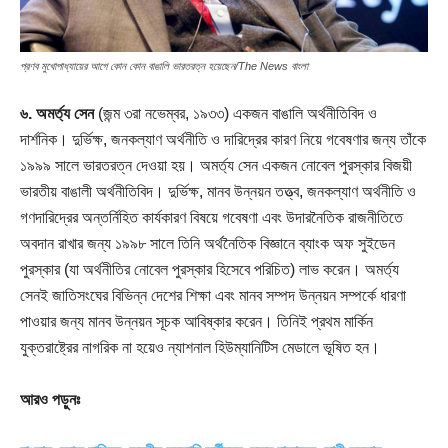
প্রণব মুখোপাধ্যায়ের আগে কোন কোন বাঙালি ভারতরত্ন হয়েছেন/The News বাংলা
৬. অমর্ত্য সেন
(জন্ম ৩রা নভেম্বর, ১৯৩৩) একজন বাঙালি অর্থনীতিবিদ ও
দার্শনিক। দুর্ভিক্ষ, জনকল্যাণ অর্থনীতি ও দারিদ্রের কারণ নিয়ে গবেষণার জন্য তাঁকে
১৯৯৯ সালে ভারতরত্ন দেওয়া হয়। অমর্ত্য সেন একজন নোবেল পুরস্কার বিজয়ী
ভারতীয় বাঙালী অর্থনীতিবিদ। দুর্ভিক্ষ, মানব উন্নয়ন তত্ত্ব, জনকল্যাণ অর্থনীতি ও
গণদারিদ্রের অন্তর্নিহিত কার্যকারণ বিষয়ে গবেষণা এবং উদারনৈতিক রাজনীতিতে
অবদান রাখার জন্য ১৯৯৮ সালে তিনি অর্থনৈতিক বিজ্ঞানে ব্যাংক অফ সুইডেন
পুরস্কার (যা অর্থনীতির নোবেল পুরস্কার হিসেবে পরিচিত) লাভ করেন। অমর্ত্য
সেনই জাতিসংঘের বিভিন্ন দেশের শিক্ষা এবং মানব সম্পদ উন্নয়ন সম্পর্কে ধারণা
পাওয়ার জন্য মানব উন্নয়ন সূচক আবিষ্কার করেন। তিনিই প্রথম মার্কিন
যুক্তরাষ্ট্রের নাগরিক না হয়েও ন্যাশনাল হিউম্যানিটিস মেডালে ভূষিত হন।
আরও পড়ুনঃ