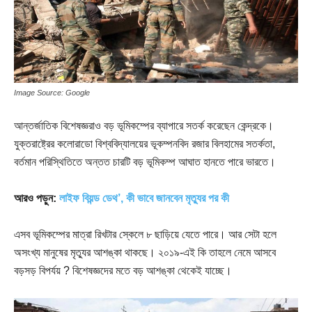
Image Source: Google
আন্তর্জাতিক বিশেষজ্ঞরাও বড় ভূমিকম্পের ব্যাপারে সতর্ক করেছেন কেন্দ্রকে।
যুক্তরাষ্ট্রের কলোরাডো বিশ্ববিদ্যালয়ের ভূকম্পনবিদ রজার বিলহামের সতর্কতা,
বর্তমান পরিস্থিতিতে অন্তত চারটি বড় ভূমিকম্প আঘাত হানতে পারে ভারতে।
আরও পড়ুন:
লাইফ বিয়ন্ড ডেথ’, কী ভাবে জানবেন মৃত্যুর পর কী
এসব ভূমিকম্পের মাত্রা রিখটার স্কেলে ৮ ছাড়িয়ে যেতে পারে। আর সেটা হলে
অসংখ্য মানুষের মৃত্যুর আশঙ্কা থাকছে। ২০১৯-এই কি তাহলে নেমে আসবে
বড়সড় বিপর্যয় ? বিশেষজ্ঞদের মতে বড় আশঙ্কা থেকেই যাচ্ছে।