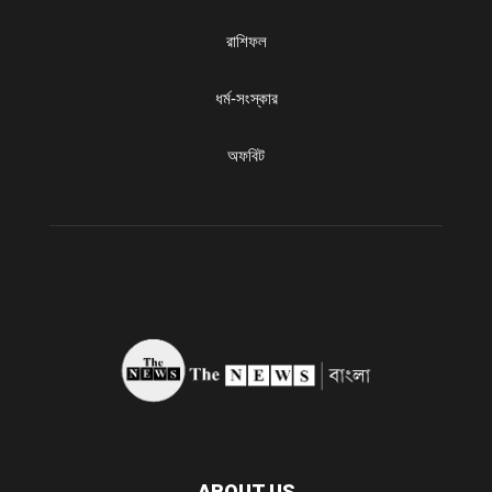
রাশিফল
ধৰ্ম-সংস্কার
অফবিট
ABOUT US