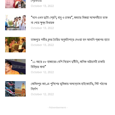
গ্রেফতার
October 13, 2022
“দলে এখন দুটো শ্রেণি, বাবু ও চাকর”, মমতার বিজয়া সম্মেলনীতে ডাক
না পেয়ে ক্ষুব্ধ বিধায়ক
October 13, 2022
তাজপুরে গভীর বন্দর তৈরির অনুমতিপত্র দেওয়া হল আদানি গ্রুপের হাতে
October 13, 2022
“১১ বছরে ৫৮ হাজারের বেশি নিয়োগ দুর্নীতি, মানিক ভট্টাচার্যই চাকরি
বিক্রির মাথা”
October 12, 2022
মোমিনপুর কাণ্ডে পুলিশের ভূমিকায় অসন্তোষ হাইকোর্টের, সিট গঠনের
নির্দেশ
October 12, 2022
- Advertisement -