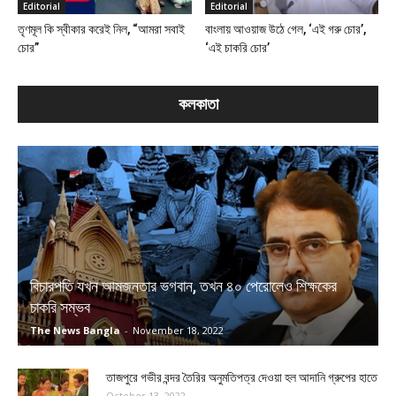
Editorial
Editorial
তৃণমূল কি স্বীকার করেই নিল, “আমরা সবাই
বাংলায় আওয়াজ উঠে গেল, ‘এই গরু চোর’,
চোর”
‘এই চাকরি চোর’
কলকাতা
বিচারপতি যখন আমজনতার ভগবান, তখন ৪০ পেরোলেও শিক্ষকের
চাকরি সম্ভব
The News Bangla
-
November 18, 2022
তাজপুরে গভীর বন্দর তৈরির অনুমতিপত্র দেওয়া হল আদানি গ্রুপের হাতে
October 13, 2022