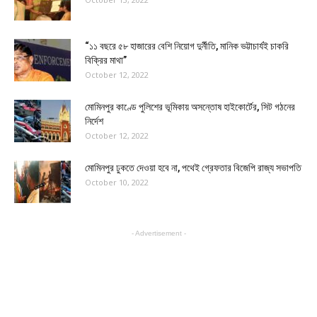
“১১ বছরে ৫৮ হাজারের বেশি নিয়োগ দুর্নীতি, মানিক ভট্টাচার্যই চাকরি
বিক্রির মাথা”
October 12, 2022
মোমিনপুর কাণ্ডে পুলিশের ভূমিকায় অসন্তোষ হাইকোর্টের, সিট গঠনের
নির্দেশ
October 12, 2022
মোমিনপুর ঢুকতে দেওয়া হবে না, পথেই গ্রেফতার বিজেপি রাজ্য সভাপতি
October 10, 2022
- Advertisement -