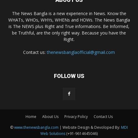
The News Bangla is a new experience in News. Know the
WHATs, WHOs, WHYs, WHENs and HOWs. The News Bangla
is The NEWS plus Right and True informations. Be Informed,
be Truthful, are the only right way. Because you have the
Right.
Contact us:
thenewsbanglaofficial@gmail.com
FOLLOW US
Home
About Us
Privacy Policy
Contact Us
©
www.thenewsbangla.com
| Website Design & Devoloped By:
MDI
Web Solutions
(+91-9614645046)