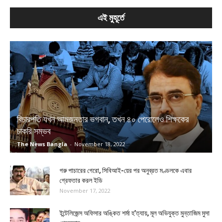
এই মুহূর্তে
বিচারপতি যখন আমজনতার ভগবান, তখন ৪০ পেরোলেও শিক্ষকের
চাকরি সম্ভব
The News Bangla
-
November 18, 2022
গরু পাচারের গেরো, সিবিআই-য়ের পর অনুব্রত মণ্ডলকে এবার
গ্রেফতার করল ইডি
November 17, 2022
ইন্টেলিজেন্স অফিসার অঙ্কিত শর্মা হ’ত্যায়, মূল অভিযুক্ত মুন্তাজিম মুসা