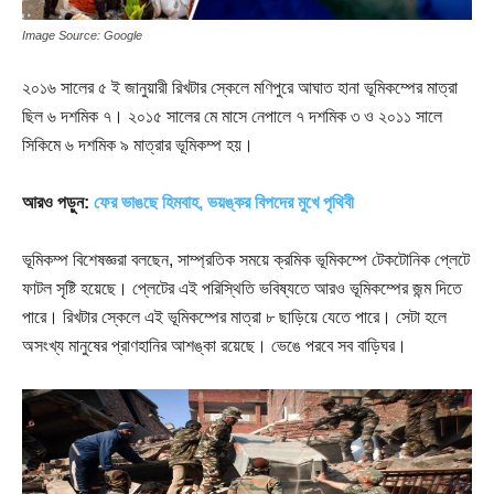
Image Source: Google
২০১৬ সালের ৫ ই জানুয়ারী রিখটার স্কেলে মণিপুরে আঘাত হানা ভূমিকম্পের মাত্রা
ছিল ৬ দশমিক ৭। ২০১৫ সালের মে মাসে নেপালে ৭ দশমিক ৩ ও ২০১১ সালে
সিকিমে ৬ দশমিক ৯ মাত্রার ভূমিকম্প হয়।
আরও পড়ুন:
ফের ভাঙছে হিমবাহ, ভয়ঙ্কর বিপদের মুখে পৃথিবী
ভূমিকম্প বিশেষজ্ঞরা বলছেন, সাম্প্রতিক সময়ে ক্রমিক ভূমিকম্পে টেকটোনিক প্লেটে
ফাটল সৃষ্টি হয়েছে। প্লেটের এই পরিস্থিতি ভবিষ্যতে আরও ভূমিকম্পের জন্ম দিতে
পারে। রিখটার স্কেলে এই ভূমিকম্পের মাত্রা ৮ ছাড়িয়ে যেতে পারে। সেটা হলে
অসংখ্য মানুষের প্রাণহানির আশঙ্কা রয়েছে। ভেঙে পরবে সব বাড়িঘর।