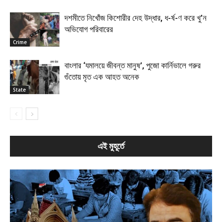
দশমীতে নিখোঁজ কিশোরীর দেহ উদ্ধার, ধ-র্ষ-ণ করে খু’ন
অভিযোগ পরিবারের
Crime
বাংলার ‘যমালয়ে জীবন্ত মানুষ’, পুজো কার্নিভালে গরুর
গুঁতোয় মৃত এক আহত অনেক
State
এই মুহূর্তে