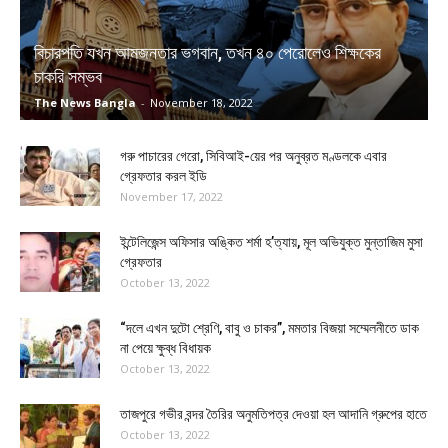
বিচারপতি যখন আমজনতার ভগবান, তখন ৪০ পেরোলেও শিক্ষকের
চাকরি সম্ভব
The News Bangla
-
November 18, 2022
গরু পাচারের গেরো, সিবিআই-য়ের পর অনুব্রত মণ্ডলকে এবার
গ্রেফতার করল ইডি
November 17, 2022
ইন্টেলিজেন্স অফিসার অঙ্কিত শর্মা হ’ত্যায়, মূল অভিযুক্ত মুন্তাজিম মুসা
গ্রেফতার
October 13, 2022
“দলে এখন দুটো শ্রেণি, বাবু ও চাকর”, মমতার বিজয়া সম্মেলনীতে ডাক
না পেয়ে ক্ষুব্ধ বিধায়ক
October 13, 2022
তাজপুরে গভীর বন্দর তৈরির অনুমতিপত্র দেওয়া হল আদানি গ্রুপের হাতে
October 13, 2022