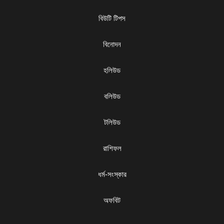
বিউটি টিপস
বিনোদন
হলিউড
বলিউড
টলিউড
রাশিফল
ধৰ্ম-সংস্কার
অফবিট