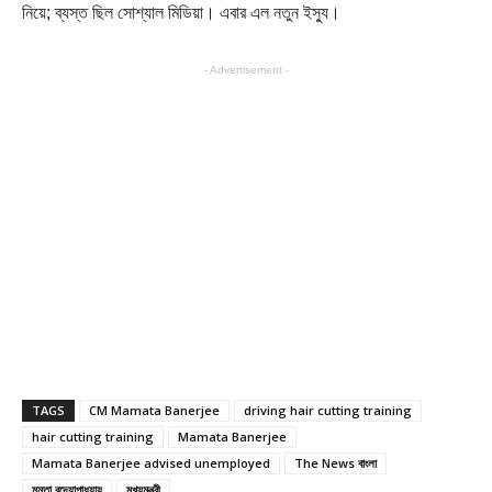
নিয়ে; ব্যস্ত ছিল সোশ্যাল মিডিয়া। এবার এল নতুন ইস্যু।
- Advertisement -
TAGS
CM Mamata Banerjee
driving hair cutting training
hair cutting training
Mamata Banerjee
Mamata Banerjee advised unemployed
The News বাংলা
মমতা বন্দ্যোপাধ্যায়
মুখ্যমন্ত্রী