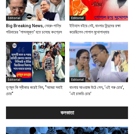
Editorial
Editorial
Big Breaking News, নেহরু-গান্ধি
ইতিহাস বইয়ে নেই, বাংলার হিন্দুদের রক্ষা
পরিবারের ‘শাসনমুক্ত’ হতে চলেছে কংগ্রেস
করেছিলেন গোপাল মুখোপাধ্যায়
Editorial
Editorial
তৃণমূল কি স্বীকার করেই নিল, “আমরা সবাই
বাংলায় আওয়াজ উঠে গেল, ‘এই গরু চোর’,
চোর”
‘এই চাকরি চোর’
কলকাতা