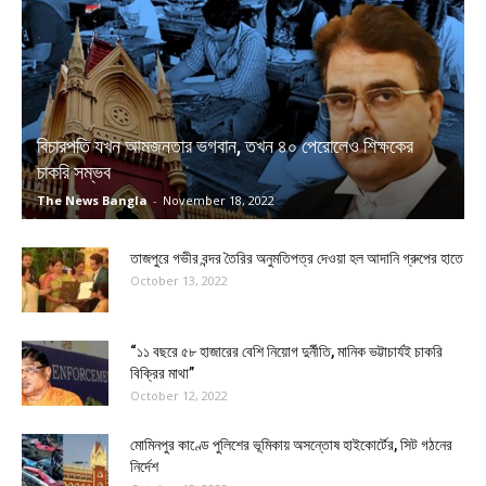
বিচারপতি যখন আমজনতার ভগবান, তখন ৪০ পেরোলেও শিক্ষকের
চাকরি সম্ভব
The News Bangla
-
November 18, 2022
তাজপুরে গভীর বন্দর তৈরির অনুমতিপত্র দেওয়া হল আদানি গ্রুপের হাতে
October 13, 2022
“১১ বছরে ৫৮ হাজারের বেশি নিয়োগ দুর্নীতি, মানিক ভট্টাচার্যই চাকরি
বিক্রির মাথা”
October 12, 2022
মোমিনপুর কাণ্ডে পুলিশের ভূমিকায় অসন্তোষ হাইকোর্টের, সিট গঠনের
নির্দেশ