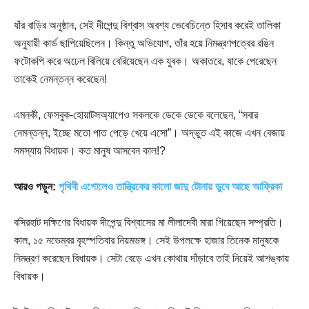
যাঁর বাড়ির অনুষ্ঠান, সেই দীপেন্দু বিশ্বাস অবশ্য ভেবেচিন্তে হিসাব করেই তালিকা
অনুযায়ী কার্ড ছাপিয়েছিলেন। কিন্তু অভিযোগ, তাঁর হয়ে নিমন্ত্রণপত্রের রঙিন
ফটোকপি করে অঢেল বিলিয়ে বেরিয়েছেন এক যুবক। অকাতরে, যাকে পেরেছেন
তাকেই নেমন্তন্ন করেছেন!
এমনকী, ফেসবুক-হোয়াটসঅ্যাপেও সকলকে ডেকে ডেকে বলেছেন, “সবার
নেমন্তন্ন, ইচ্ছে মতো পাত পেড়ে খেয়ে এসো”। অদ্ভুত এই কাজে এখন বেজায়
সমস্যায় বিধায়ক। কত মানুষ আসবেন কাল!?
আরও পড়ুন:
পৃথিবী এগোলেও তান্ত্রিকের কালো জাদু টোনায় ডুবে আছে আফ্রিকা
বসিরহাট দক্ষিণের বিধায়ক দীপেন্দু বিশ্বাসের মা লীলাদেবী মারা গিয়েছেন সম্প্রতি।
কাল, ১৫ নভেম্বর বৃহস্পতিবার নিয়মভঙ্গ। সেই উপলক্ষে হাজার তিনেক মানুষকে
নিমন্ত্রণ করেছেন বিধায়ক। সেটা বেড়ে এখন কোথায় দাঁড়াবে তাই নিয়েই আশঙ্কায়
বিধায়ক।