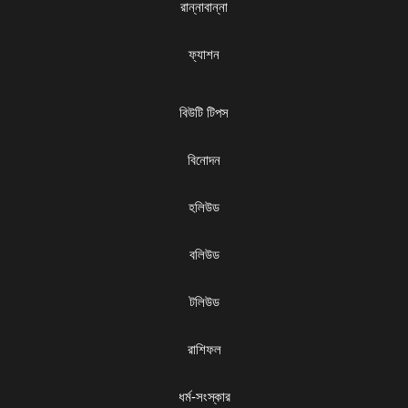
রান্নাবান্না
ফ্যাশন
বিউটি টিপস
বিনোদন
হলিউড
বলিউড
টলিউড
রাশিফল
ধৰ্ম-সংস্কার