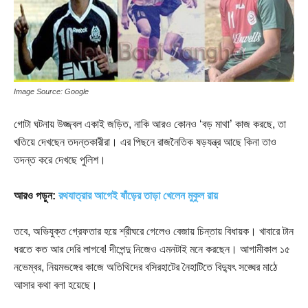
Image Source: Google
গোটা ঘটনায় উজ্জ্বল একাই জড়িত, নাকি আরও কোনও ‘বড় মাথা’ কাজ করছে, তা
খতিয়ে দেখছেন তদন্তকারীরা। এর পিছনে রাজনৈতিক ষড়যন্ত্র আছে কিনা তাও
তদন্ত করে দেখছে পুলিশ।
আরও পড়ুন:
রথযাত্রার আগেই ষাঁড়ের তাড়া খেলেন মুকুল রায়
তবে, অভিযুক্ত গ্রেফতার হয়ে শ্রীঘরে গেলেও বেজায় চিন্তায় বিধায়ক। খাবারে টান
ধরতে কত আর দেরি লাগবে! দীপেন্দু নিজেও এমনটাই মনে করছেন। আগামীকাল ১৫
নভেম্বর, নিয়মভঙ্গের কাজে অতিথিদের বসিরহাটের নৈহাটিতে বিদ্যুৎ সঙ্ঘের মাঠে
আসার কথা বলা হয়েছে।