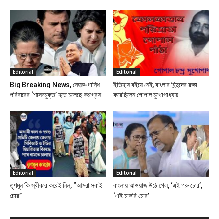
Editorial
Editorial
Big Breaking News, নেহরু-গান্ধি
ইতিহাস বইয়ে নেই, বাংলার হিন্দুদের রক্ষা
পরিবারের ‘শাসনমুক্ত’ হতে চলেছে কংগ্রেস
করেছিলেন গোপাল মুখোপাধ্যায়
Editorial
Editorial
তৃণমূল কি স্বীকার করেই নিল, “আমরা সবাই
বাংলায় আওয়াজ উঠে গেল, ‘এই গরু চোর’,
চোর”
‘এই চাকরি চোর’