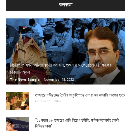
কলকাতা
বিচারপতি যখন আমজনতার ভগবান, তখন ৪০ পেরোলেও শিক্ষকের
চাকরি সম্ভব
The News Bangla
-
November 18, 2022
তাজপুরে গভীর বন্দর তৈরির অনুমতিপত্র দেওয়া হল আদানি গ্রুপের হাতে
October 13, 2022
“১১ বছরে ৫৮ হাজারের বেশি নিয়োগ দুর্নীতি, মানিক ভট্টাচার্যই চাকরি
বিক্রির মাথা”