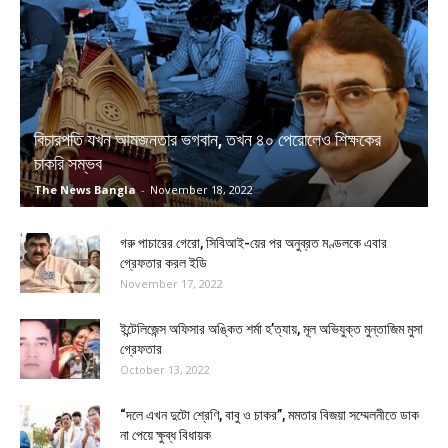
বিচারপতি যখন আমজনতার ভগবান, তখন ৪০ পেরোলেও শিক্ষকের
চাকরি সম্ভব
The News Bangla
-
November 18, 2022
গরু পাচারের গেরো, সিবিআই-য়ের পর অনুব্রত মণ্ডলকে এবার
গ্রেফতার করল ইডি
November 17, 2022
ইন্টেলিজেন্স অফিসার অঙ্কিত শর্মা হ’ত্যায়, মূল অভিযুক্ত মুন্তাজিম মুসা
গ্রেফতার
October 13, 2022
“দলে এখন দুটো শ্রেণি, বাবু ও চাকর”, মমতার বিজয়া সম্মেলনীতে ডাক
না পেয়ে ক্ষুব্ধ বিধায়ক