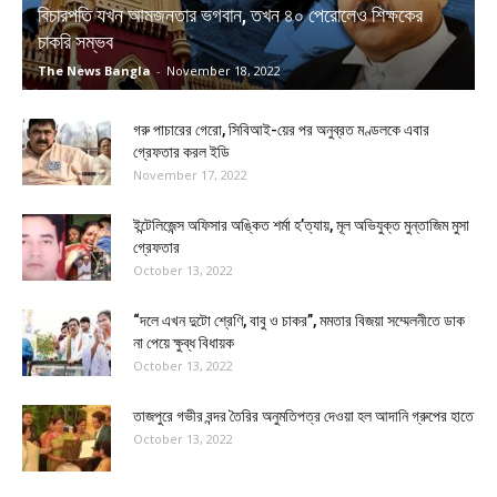
বিচারপতি যখন আমজনতার ভগবান, তখন ৪০ পেরোলেও শিক্ষকের
চাকরি সম্ভব
The News Bangla
-
November 18, 2022
গরু পাচারের গেরো, সিবিআই-য়ের পর অনুব্রত মণ্ডলকে এবার
গ্রেফতার করল ইডি
November 17, 2022
ইন্টেলিজেন্স অফিসার অঙ্কিত শর্মা হ’ত্যায়, মূল অভিযুক্ত মুন্তাজিম মুসা
গ্রেফতার
October 13, 2022
“দলে এখন দুটো শ্রেণি, বাবু ও চাকর”, মমতার বিজয়া সম্মেলনীতে ডাক
না পেয়ে ক্ষুব্ধ বিধায়ক
October 13, 2022
তাজপুরে গভীর বন্দর তৈরির অনুমতিপত্র দেওয়া হল আদানি গ্রুপের হাতে
October 13, 2022