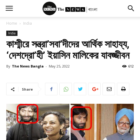
Home
India
India
কাশ্মীরে সন্ত্রা’সবা’দীদের আর্থিক সাহায্য,
‘দেশদ্রো’হী’ ইয়াসিন মালিকের যাবজ্জীবন
By
The News Bangla
-
May 25, 2022
612
Share