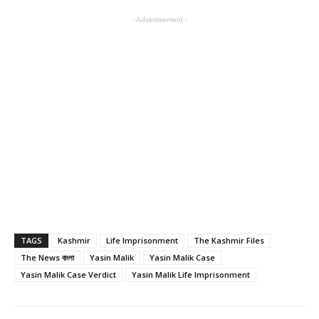
- Advertisement -
TAGS
Kashmir
Life Imprisonment
The Kashmir Files
The News বাংলা
Yasin Malik
Yasin Malik Case
Yasin Malik Case Verdict
Yasin Malik Life Imprisonment