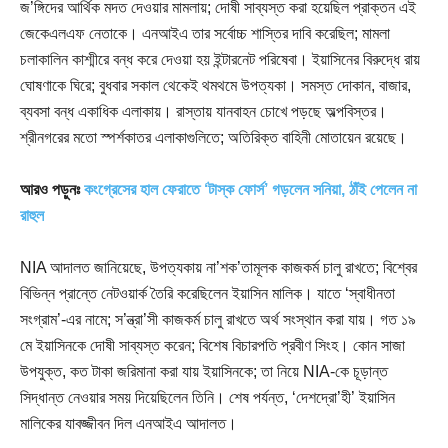
জ’ঙ্গিদের আর্থিক মদত দেওয়ার মামলায়; দোষী সাব্যস্ত করা হয়েছিল প্রাক্তন এই
জেকেএলএফ নেতাকে। এনআইএ তার সর্বোচ্চ শাস্তির দাবি করেছিল; মামলা
চলাকালিন কাশ্মীরে বন্ধ করে দেওয়া হয় ইন্টারনেট পরিষেবা। ইয়াসিনের বিরুদ্ধে রায়
ঘোষণাকে ঘিরে; বুধবার সকাল থেকেই থমথমে উপত্যকা। সমস্ত দোকান, বাজার,
ব্যবসা বন্ধ একাধিক এলাকায়। রাস্তায় যানবাহন চোখে পড়ছে অল্পবিস্তর।
শ্রীনগরের মতো স্পর্শকাতর এলাকাগুলিতে; অতিরিক্ত বাহিনী মোতায়েন রয়েছে।
আরও পড়ুনঃ
কংগ্রেসের হাল ফেরাতে ‘টাস্ক ফোর্স’ গড়লেন সনিয়া, ঠাঁই পেলেন না
রাহুল
NIA আদালত জানিয়েছে, উপত্যকায় না’শক’তামূলক কাজকর্ম চালু রাখতে; বিশ্বের
বিভিন্ন প্রান্তে নেটওয়ার্ক তৈরি করেছিলেন ইয়াসিন মালিক। যাতে ‘স্বাধীনতা
সংগ্রাম’-এর নামে; স’ন্ত্রা’সী কাজকর্ম চালু রাখতে অর্থ সংস্থান করা যায়। গত ১৯
মে ইয়াসিনকে দোষী সাব্যস্ত করেন; বিশেষ বিচারপতি প্রবীণ সিংহ। কোন সাজা
উপযুক্ত, কত টাকা জরিমানা করা যায় ইয়াসিনকে; তা নিয়ে NIA-কে চূড়ান্ত
সিদ্ধান্ত নেওয়ার সময় দিয়েছিলেন তিনি। শেষ পর্যন্ত, ‘দেশদ্রো’হী’ ইয়াসিন
মালিকের যাবজ্জীবন দিল এনআইএ আদালত।