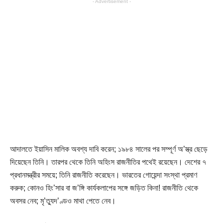
- Advertisement -
আদালতে ইয়াসিন মালিক অবশ্য দাবি করেন; ১৯৮৪ সালের পর সম্পূর্ণ অ’স্ত্র ছেড়ে
দিয়েছেন তিনি। তারপর থেকে তিনি অহিংস রাজনীতির পথেই রয়েছেন। দেশের ৭
প্রধানমন্ত্রীর সময়ে; তিনি রাজনীতি করেছেন। ভারতের গোয়েন্দা সংস্থা প্রমাণ
করুক; কোনও হিং’সার বা জ’ঙ্গি কার্যকলাপের সঙ্গে জড়িত কিনা! রাজনীতি থেকে
অবসর নেব; মৃ’ত্যুদ’ণ্ডও মাথা পেতে নেব।