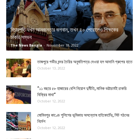
বিচারপতি যখন আমজনতার ভগবান, তখন ৪০ পেরোলেও শিক্ষকের
চাকরি সম্ভব
The News Bangla
-
November 18, 2022
তাজপুরে গভীর বন্দর তৈরির অনুমতিপত্র দেওয়া হল আদানি গ্রুপের হাতে
October 13, 2022
“১১ বছরে ৫৮ হাজারের বেশি নিয়োগ দুর্নীতি, মানিক ভট্টাচার্যই চাকরি
বিক্রির মাথা”
October 12, 2022
মোমিনপুর কাণ্ডে পুলিশের ভূমিকায় অসন্তোষ হাইকোর্টের, সিট গঠনের
নির্দেশ
October 12, 2022