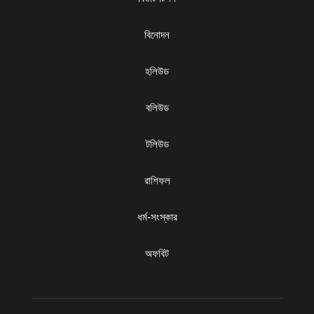
বিনোদন
হলিউড
বলিউড
টলিউড
রাশিফল
ধৰ্ম-সংস্কার
অফবিট