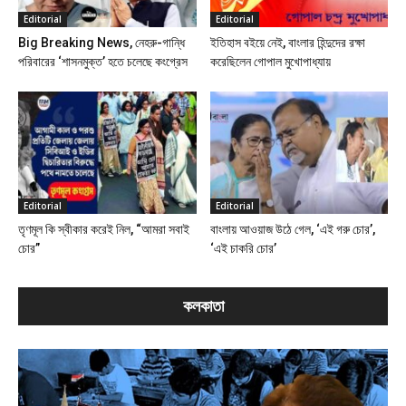
Editorial
Editorial
Big Breaking News, নেহরু-গান্ধি
ইতিহাস বইয়ে নেই, বাংলার হিন্দুদের রক্ষা
পরিবারের ‘শাসনমুক্ত’ হতে চলেছে কংগ্রেস
করেছিলেন গোপাল মুখোপাধ্যায়
Editorial
Editorial
তৃণমূল কি স্বীকার করেই নিল, “আমরা সবাই
বাংলায় আওয়াজ উঠে গেল, ‘এই গরু চোর’,
চোর”
‘এই চাকরি চোর’
কলকাতা