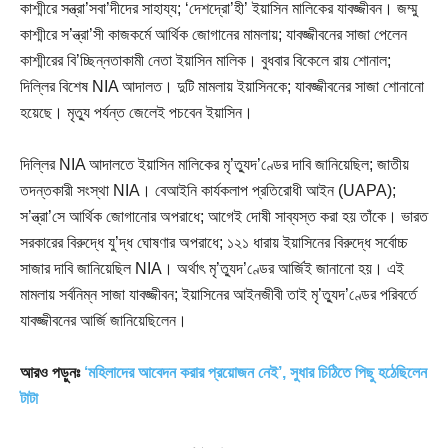
কাশ্মীরে সন্ত্রা’সবা’দীদের সাহায্য; ‘দেশদ্রো’হী’ ইয়াসিন মালিকের যাবজ্জীবন। জম্মু
কাশ্মীরে স’ন্ত্রা’সী কাজকর্মে আর্থিক জোগানের মামলায়; যাবজ্জীবনের সাজা পেলেন
কাশ্মীরের বি’চ্ছিন্নতাকামী নেতা ইয়াসিন মালিক। বুধবার বিকেলে রায় শোনাল;
দিল্লির বিশেষ NIA আদালত। দুটি মামলায় ইয়াসিনকে; যাবজ্জীবনের সাজা শোনানো
হয়েছে। মৃত্যু পর্যন্ত জেলেই পচবেন ইয়াসিন।
দিল্লির NIA আদালতে ইয়াসিন মালিকের মৃ’ত্যুদ’ণ্ডের দাবি জানিয়েছিল; জাতীয়
তদন্তকারী সংস্থা NIA। বেআইনি কার্যকলাপ প্রতিরোধী আইন (UAPA);
স’ন্ত্রা’সে আর্থিক জোগানোর অপরাধে; আগেই দোষী সাব্যস্ত করা হয় তাঁকে। ভারত
সরকারের বিরুদ্ধে যু’দ্ধ ঘোষণার অপরাধে; ১২১ ধারায় ইয়াসিনের বিরুদ্ধে সর্বোচ্চ
সাজার দাবি জানিয়েছিল NIA। অর্থাৎ মৃ’ত্যুদ’ণ্ডের আর্জিই জানানো হয়। এই
মামলায় সর্বনিম্ন সাজা যাবজ্জীবন; ইয়াসিনের আইনজীবী তাই মৃ’ত্যুদ’ণ্ডের পরিবর্তে
যাবজ্জীবনের আর্জি জানিয়েছিলেন।
আরও পড়ুনঃ
‘মহিলাদের আবেদন করার প্রয়োজন নেই’, সুধার চিঠিতে পিছু হঠেছিলেন
টাটা