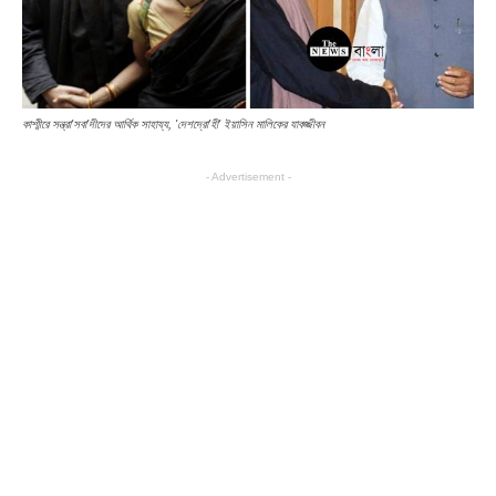
কাশ্মীরে সন্ত্রা'সবা'দীদের আর্থিক সাহায্য, 'দেশদ্রো'হী' ইয়াসিন মালিকের যাবজ্জীবন
- Advertisement -