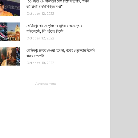
“১১ বছরে ৫৮ হাজারের বেশি নিয়োগ দুর্নীতি, মানিক
ভট্টাচার্যই চাকরি বিক্রির মাথা”
October 12, 2022
মোমিনপুর কাণ্ডে পুলিশের ভূমিকায় অসন্তোষ
হাইকোর্টের, সিট গঠনের নির্দেশ
October 12, 2022
মোমিনপুর ঢুকতে দেওয়া হবে না, পথেই গ্রেফতার বিজেপি
রাজ্য সভাপতি
October 10, 2022
- Advertisement -