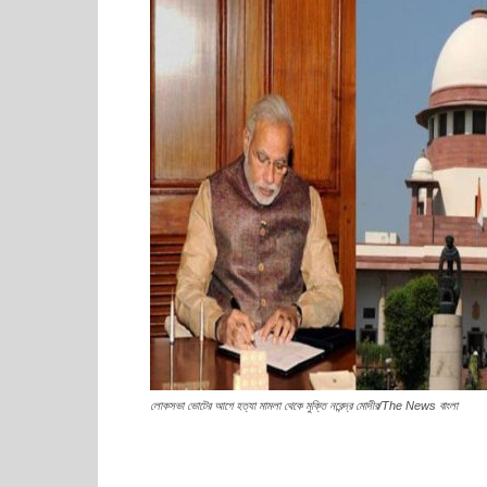
লোকসভা ভোটের আগে হত্যা মামলা থেকে মুক্তি নরেন্দ্র মোদীর/The News বাংলা