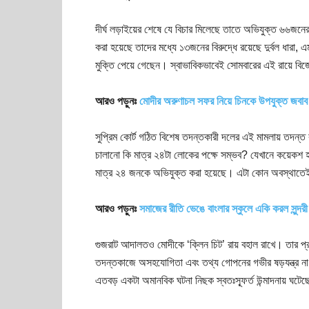
দীর্ঘ লড়াইয়ের শেষে যে বিচার মিলেছে তাতে অভিযুক্ত ৬৬জন
করা হয়েছে তাদের মধ্যে ১৩জনের বিরুদ্ধে রয়েছে দুর্বল ধারা, 
মুক্তি পেয়ে গেছেন। স্বাভাবিকভাবেই সোমবারের এই রায়ে বিজ
আরও পড়ুনঃ
মোদীর অরুণাচল সফর নিয়ে চিনকে উপযুক্ত জবাব
সুপ্রিম কোর্ট গঠিত বিশেষ তদন্তকারী দলের এই মামলায় তদন
চালানো কি মাত্র ২৪টা লোকের পক্ষে সম্ভব? যেখানে কয়েকশ হ
মাত্র ২৪ জনকে অভিযুক্ত করা হয়েছে। এটা কোন অবস্থাতেই 
আরও পড়ুনঃ
সমাজের রীতি ভেঙে বাংলার স্কুলে একি করল সুন্দরী 
গুজরাট আদালতও মোদীকে ‘ক্লিন চিট’ রায় বহাল রাখে। তার প্র
তদন্তকাজে অসহযোগিতা এবং তথ্য গোপনের গভীর ষড়যন্ত্র না
এতবড় একটা অমানবিক ঘটনা নিছক স্বতঃস্ফূর্ত উন্মাদনায় ঘটেছ