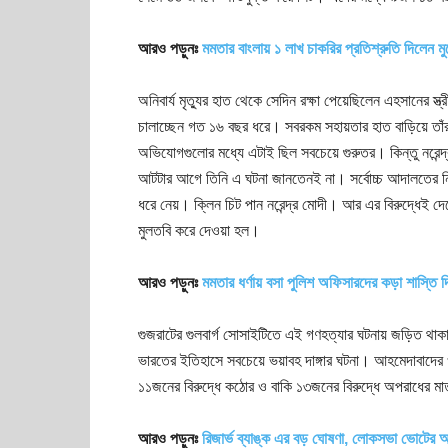
আরও পড়ুনঃ
মমতার বাংলায় ১ লাখ চাকরির প্রতিশ্রুতি দিলেন ম
অনিবার্য মৃত্যুর হাত থেকে সেদিন রক্ষা পেয়েছিলেন এহসানের স্
চালাচ্ছেন গত ১৬ বছর ধরে। সবরকম সহায়তার হাত বাড়িয়ে তাঁর
অভিযোগগুলোর মধ্যে এটাই ছিল সবচেয়ে গুরুতর। কিন্তু নরেন
আটটার আগে তিনি এ ঘটনা জানতেনই না। সর্বোচ্চ আদালতের নি
ধরে নেয়। ক্লিন চিট পান নরেন্দ্র মোদী। আর এর বিরুদ্ধেই দ
মুলতবি করে দেওয়া হল।
আরও পড়ুনঃ
মমতার ধর্ণায় বসা পুলিশ অফিসারদের কড়া শাস্তি
গুজরাটের গুলবার্গ সোসাইটিতে এই গণহত্যার ঘটনায় জড়িত থা
ভারতের ইতিহাসে সবচেয়ে ভয়াবহ দাঙ্গার ঘটনা। আহমেদাবাদের
১১জনের বিরুদ্ধে কঠোর ও বাকি ১৩জনের বিরুদ্ধে অপরাধের মা
আরও পড়ুনঃ
রিজার্ভ ব্যাঙ্ক এর বড় ঘোষণা, লোকসভা ভোটের আগ