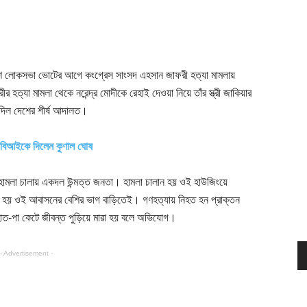
 নির্দেশে লোকসভা ভোটের আগে কংগ্রেস সাংসদ এহসান জাফরী হত্যা মামলায়
ত্যা মামলা থেকে নরেন্দ্র মোদীকে রেহাই দেওয়া নিয়ে তাঁর স্ত্রী জাকিয়ার
 দিল দেশের শীর্ষ আদালত।
সিবিআইকে দিলেন কুণাল ঘোষ
ে হামলা চালায় একদল উন্মত্ত জনতা। হামলা চালান হয় ওই হাউজিংয়ে
া হয় ওই আবাসনের বেশির ভাগ বাড়িতেই। গণহত্যায় নিহত হন প্রাক্তন
াত-পা কেটে জীবন্ত পুড়িয়ে মারা হয় বলে অভিযোগ।
- Advertisement -