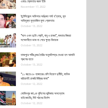
এবার গ্রেফতার করল ইডি
November 17, 2022
ইন্টেলিজেন্স অফিসার অঙ্কিত শর্মা হ’ত্যায়, মূল
অভিযুক্ত মুন্তাজিম মুসা গ্রেফতার
October 13, 2022
“দলে এখন দুটো শ্রেণি, বাবু ও চাকর”, মমতার বিজয়া
সম্মেলনীতে ডাক না পেয়ে ক্ষুব্ধ বিধায়ক
October 13, 2022
তাজপুরে গভীর বন্দর তৈরির অনুমতিপত্র দেওয়া হল আদানি
গ্রুপের হাতে
October 13, 2022
“১১ বছরে ৫৮ হাজারের বেশি নিয়োগ দুর্নীতি, মানিক
ভট্টাচার্যই চাকরি বিক্রির মাথা”
October 12, 2022
মোমিনপুর কাণ্ডে পুলিশের ভূমিকায় অসন্তোষ
হাইকোর্টের, সিট গঠনের নির্দেশ
October 12, 2022