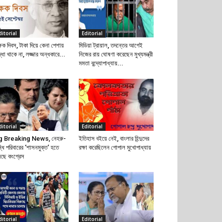
ditorial
Editorial
্ষক দিবস, টাকা দিয়ে কেনা পেশায়
মিডিয়া ট্রায়াল, তদন্তের আগেই
দ্ধা থাকে না, লজ্জার অন্ধকারে...
নিজের রায় ঘোষণা করেছেন মুখ্যমন্ত্রী
মমতা বন্দ্যোপাধ্যায়...
ditorial
Editorial
g Breaking News, নেহরু-
ইতিহাস বইয়ে নেই, বাংলার হিন্দুদের
্ধি পরিবারের ‘শাসনমুক্ত’ হতে
রক্ষা করেছিলেন গোপাল মুখোপাধ্যায়
েছে কংগ্রেস
ditorial
Editorial