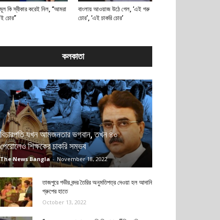
মূল কি স্বীকার করেই নিল, “আমরা
বাংলায় আওয়াজ উঠে গেল, ‘এই গরু
াই চোর”
চোর’, ‘এই চাকরি চোর’
কলকাতা
বিচারপতি যখন আমজনতার ভগবান, তখন ৪০
পেরোলেও শিক্ষকের চাকরি সম্ভব
The News Bangla
-
November 18, 2022
তাজপুরে গভীর বন্দর তৈরির অনুমতিপত্র দেওয়া হল আদানি
গ্রুপের হাতে
October 13, 2022