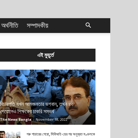
অর্থনীতি
সম্পাদকীয়
এই মুহূর্তে
বিচারপতি যখন আমজনতার ভগবান, তখন ৪০
পেরোলেও শিক্ষকের চাকরি সম্ভব
The News Bangla
-
November 18, 2022
গরু পাচারের গেরো, সিবিআই-য়ের পর অনুব্রত মণ্ডলকে