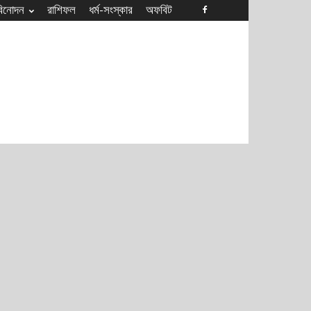
বিনোদন
রাশিফল
ধৰ্ম-সংস্কার
অফবিট