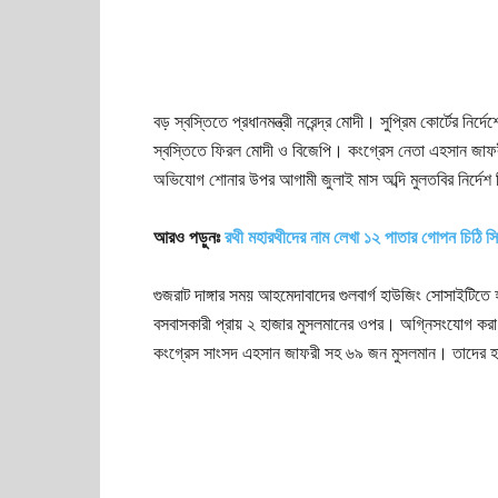
বড় স্বস্তিতে প্রধানমন্ত্রী নরেন্দ্র মোদী। সুপ্রিম কোর্টের
স্বস্তিতে ফিরল মোদী ও বিজেপি। কংগ্রেস নেতা এহসান জাফরীর হ
অভিযোগ শোনার উপর আগামী জুলাই মাস অব্দি মুলতবির নির্দেশ
আরও পড়ুনঃ
রথী মহারথীদের নাম লেখা ১২ পাতার গোপন চিঠি 
গুজরাট দাঙ্গার সময় আহমেদাবাদের গুলবার্গ হাউজিং সোসাইটিত
বসবাসকারী প্রায় ২ হাজার মুসলমানের ওপর। অগ্নিসংযোগ কর
কংগ্রেস সাংসদ এহসান জাফরী সহ ৬৯ জন মুসলমান। তাদের হ