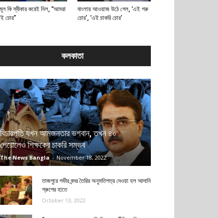
মূল কি স্বীকার করেই নিল, “আমরা
বাংলায় আওয়াজ উঠে গেল, ‘এই গরু
াই চোর”
চোর’, ‘এই চাকরি চোর’
কলকাতা
বিচারপতি যখন আমজনতার ভগবান, তখন ৪০
পেরোলেও শিক্ষকের চাকরি সম্ভব
The News Bangla
-
November 18, 2022
তাজপুরে গভীর বন্দর তৈরির অনুমতিপত্র দেওয়া হল আদানি
গ্রুপের হাতে
October 13, 2022