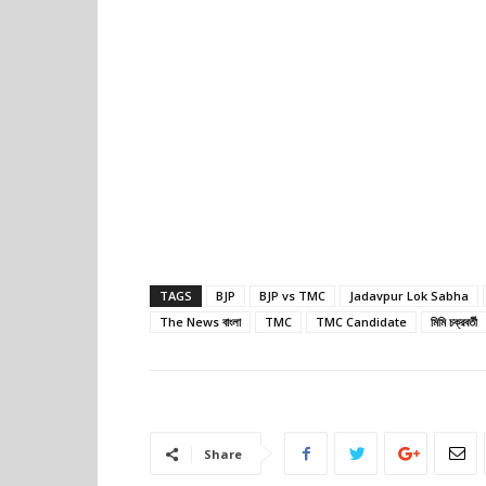
TAGS
BJP
BJP vs TMC
Jadavpur Lok Sabha
The News বাংলা
TMC
TMC Candidate
মিমি চক্রবর্তী
Share