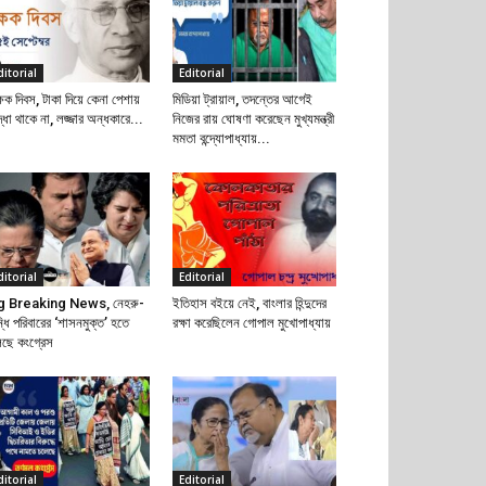
ditorial
Editorial
্ষক দিবস, টাকা দিয়ে কেনা পেশায়
মিডিয়া ট্রায়াল, তদন্তের আগেই
দ্ধা থাকে না, লজ্জার অন্ধকারে...
নিজের রায় ঘোষণা করেছেন মুখ্যমন্ত্রী
মমতা বন্দ্যোপাধ্যায়...
ditorial
Editorial
g Breaking News, নেহরু-
ইতিহাস বইয়ে নেই, বাংলার হিন্দুদের
্ধি পরিবারের ‘শাসনমুক্ত’ হতে
রক্ষা করেছিলেন গোপাল মুখোপাধ্যায়
েছে কংগ্রেস
ditorial
Editorial