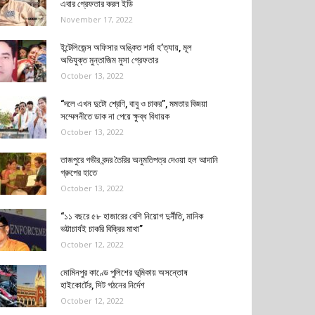
এবার গ্রেফতার করল ইডি
November 17, 2022
ইন্টেলিজেন্স অফিসার অঙ্কিত শর্মা হ’ত্যায়, মূল
অভিযুক্ত মুন্তাজিম মুসা গ্রেফতার
October 13, 2022
“দলে এখন দুটো শ্রেণি, বাবু ও চাকর”, মমতার বিজয়া
সম্মেলনীতে ডাক না পেয়ে ক্ষুব্ধ বিধায়ক
October 13, 2022
তাজপুরে গভীর বন্দর তৈরির অনুমতিপত্র দেওয়া হল আদানি
গ্রুপের হাতে
October 13, 2022
“১১ বছরে ৫৮ হাজারের বেশি নিয়োগ দুর্নীতি, মানিক
ভট্টাচার্যই চাকরি বিক্রির মাথা”
October 12, 2022
মোমিনপুর কাণ্ডে পুলিশের ভূমিকায় অসন্তোষ
হাইকোর্টের, সিট গঠনের নির্দেশ
October 12, 2022