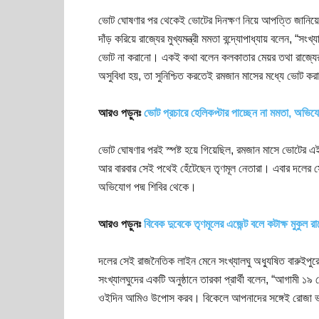
ভোট ঘোষণার পর থেকেই ভোটের দিনক্ষণ নিয়ে আপত্তি জানিয়ে 
দাঁড় করিয়ে রাজ্যের মুখ্যমন্ত্রী মমতা বন্দ্যোপাধ্যায় বলেন, 
ভোট না করানো। একই কথা বলেন কলকাতার মেয়র তথা রাজ্যের পু
অসুবিধা হয়, তা সুনিশ্চিত করতেই রমজান মাসের মধ্যে ভোট কর
আরও পড়ুনঃ
ভোট প্রচারে হেলিকপ্টার পাচ্ছেন না মমতা, অভিযো
ভোট ঘোষণার পরই স্পষ্ট হয়ে গিয়েছিল, রমজান মাসে ভোটের এই 
আর বারবার সেই পথেই হেঁটেছেন তৃণমূল নেতারা। এবার দলের সেই 
অভিযোগ পদ্ম শিবির থেকে।
আরও পড়ুনঃ
বিবেক দুবেকে তৃণমূলের এজেন্ট বলে কটাক্ষ মুকুল রা
দলের সেই রাজনৈতিক লাইন মেনে সংখ্যালঘু অধ্যুষিত বারুইপ
সংখ্যালঘুদের একটি অনুষ্ঠানে তারকা প্রার্থী বলেন, “আগাম
ওইদিন আমিও উপোস করব। বিকেলে আপনাদের সঙ্গেই রোজা ভাঙ