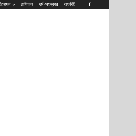
বিনোদন
রাশিফল
ধৰ্ম-সংস্কার
অফবিট