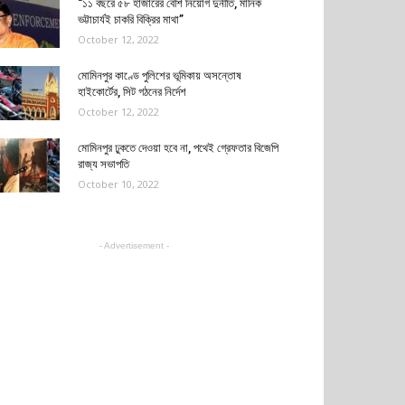
“১১ বছরে ৫৮ হাজারের বেশি নিয়োগ দুর্নীতি, মানিক
ভট্টাচার্যই চাকরি বিক্রির মাথা”
October 12, 2022
মোমিনপুর কাণ্ডে পুলিশের ভূমিকায় অসন্তোষ
হাইকোর্টের, সিট গঠনের নির্দেশ
October 12, 2022
মোমিনপুর ঢুকতে দেওয়া হবে না, পথেই গ্রেফতার বিজেপি
রাজ্য সভাপতি
October 10, 2022
- Advertisement -