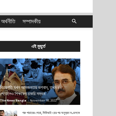
অর্থনীতি
সম্পাদকীয়
এই মুহূর্তে
বিচারপতি যখন আমজনতার ভগবান, তখন ৪০
পেরোলেও শিক্ষকের চাকরি সম্ভব
The News Bangla
-
November 18, 2022
গরু পাচারের গেরো, সিবিআই-য়ের পর অনুব্রত মণ্ডলকে