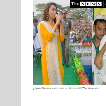
তৃণমূলের মিমির বিরুদ্ধে সংখ্যালঘু তোষণের অভিযোগ বিজেপির/The News বাংলা