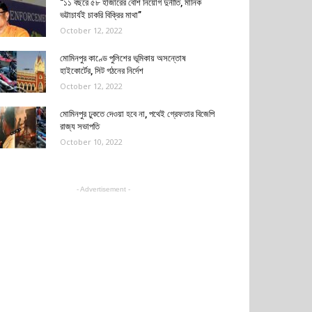
“১১ বছরে ৫৮ হাজারের বেশি নিয়োগ দুর্নীতি, মানিক
ভট্টাচার্যই চাকরি বিক্রির মাথা”
October 12, 2022
মোমিনপুর কাণ্ডে পুলিশের ভূমিকায় অসন্তোষ
হাইকোর্টের, সিট গঠনের নির্দেশ
October 12, 2022
মোমিনপুর ঢুকতে দেওয়া হবে না, পথেই গ্রেফতার বিজেপি
রাজ্য সভাপতি
October 10, 2022
- Advertisement -