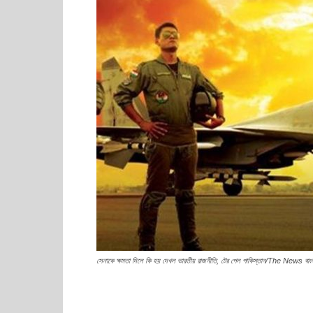
সেনাকে ক্ষমতা দিলে কি হয় দেখল ভারতীয় রাজনীতি, টের পেল পাকিস্তান/The News বাং