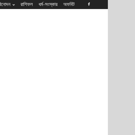
বিনোদন
রাশিফল
ধৰ্ম-সংস্কার
অফবিট