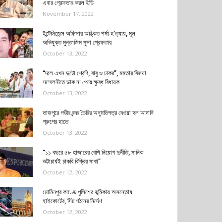
এবার গ্রেফতার করল ইডি
November 17, 2022
ইন্টেলিজেন্স অফিসার অঙ্কিত শর্মা হ’ত্যায়, মূল
অভিযুক্ত মুন্তাজিম মুসা গ্রেফতার
October 13, 2022
“দলে এখন দুটো শ্রেণি, বাবু ও চাকর”, মমতার বিজয়া
সম্মেলনীতে ডাক না পেয়ে ক্ষুব্ধ বিধায়ক
October 13, 2022
তাজপুরে গভীর বন্দর তৈরির অনুমতিপত্র দেওয়া হল আদানি
গ্রুপের হাতে
October 13, 2022
“১১ বছরে ৫৮ হাজারের বেশি নিয়োগ দুর্নীতি, মানিক
ভট্টাচার্যই চাকরি বিক্রির মাথা”
October 12, 2022
মোমিনপুর কাণ্ডে পুলিশের ভূমিকায় অসন্তোষ
হাইকোর্টের, সিট গঠনের নির্দেশ
October 12, 2022