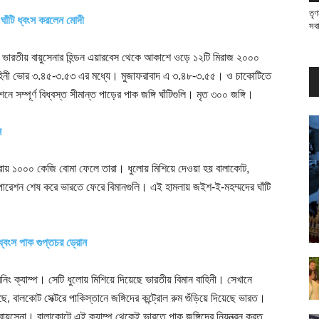
তৃণ
 ঘাঁটি ধ্বংস করলেন মোদী
সব
ভারতীয় বায়ুসেনার হিন্ডন এয়ারবেস থেকে আকাশে ওড়ে ১২টি মিরাজ ২০০০
ন বাহিনী ভোর ৩.৪৫-৩.৫৩ এর মধ্যে। মুজাফরাবাদ এ ৩.৪৮-৩.৫৫। ও চাকোটিতে
ম্পূর্ণ বিধ্বস্ত সীমান্ত পাড়ের পাক জঙ্গি ঘাঁটিগুলি। মৃত ৩০০ জঙ্গি।
ন
প্রায় ১০০০ কেজি বোমা ফেলে তারা। ধুলোয় মিশিয়ে দেওয়া হয় বালাকোট,
অপারেশন শেষ করে ভারতে ফেরে বিমানগুলি। এই হামলায় জইশ-ই-মহম্মদের ঘাঁটি
্বংস পাক গুপ্তচর ড্রোন
িং ক্যাম্প। সেটি ধুলোয় মিশিয়ে দিয়েছে ভারতীয় বিমান বাহিনী। সেখানে
বালকোট সেক্টরে পাকিস্তানে জঙ্গিদের কন্ট্রোল রুম গুঁড়িয়ে দিয়েছে ভারত।
বায়ুসেনা। বালাকোটে এই ক্যাম্প থেকেই ভারতে পাক জঙ্গিদের নিয়ন্ত্রন করত