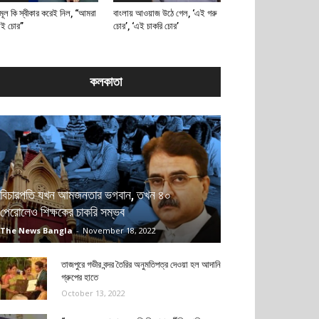
মূল কি স্বীকার করেই নিল, “আমরা
বাংলায় আওয়াজ উঠে গেল, ‘এই গরু
াই চোর”
চোর’, ‘এই চাকরি চোর’
কলকাতা
বিচারপতি যখন আমজনতার ভগবান, তখন ৪০
পেরোলেও শিক্ষকের চাকরি সম্ভব
The News Bangla
-
November 18, 2022
তাজপুরে গভীর বন্দর তৈরির অনুমতিপত্র দেওয়া হল আদানি
গ্রুপের হাতে
October 13, 2022