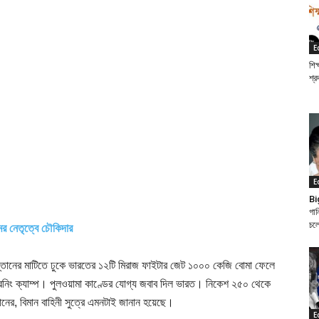
E
শিক
শ্র
E
Bi
গান
চল
মের নেতৃত্বে চৌকিদার
তানের মাটিতে ঢুকে ভারতের ১২টি মিরাজ ফাইটার জেট ১০০০ কেজি বোমা ফেলে
ট্রেনিং ক্যাম্প। পুলওয়ামা কাণ্ডের যোগ্য জবাব দিল ভারত। নিকেশ ২৫০ থেকে
ানের, বিমান বাহিনী সুত্রে এমনটাই জানান হয়েছে।
E