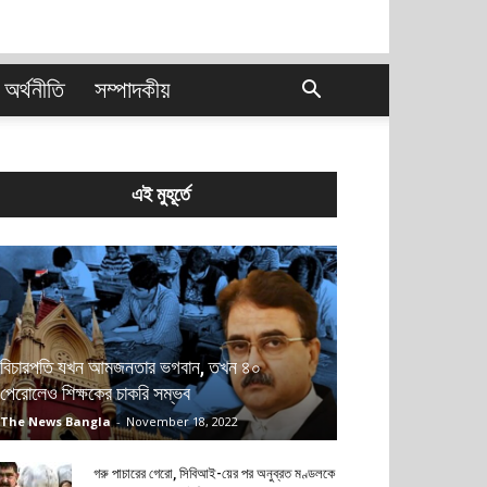
অর্থনীতি
সম্পাদকীয়
এই মুহূর্তে
বিচারপতি যখন আমজনতার ভগবান, তখন ৪০
পেরোলেও শিক্ষকের চাকরি সম্ভব
The News Bangla
-
November 18, 2022
গরু পাচারের গেরো, সিবিআই-য়ের পর অনুব্রত মণ্ডলকে