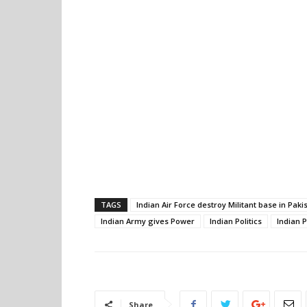
TAGS
Indian Air Force destroy Militant base in Paki
Indian Army gives Power
Indian Politics
Indian P
Share