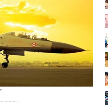
লা
- Advertisement -