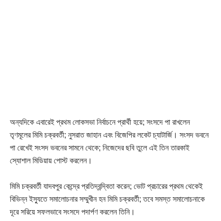
অন্যদিকে এবারেই প্রথম লোকসভা নির্বাচনে প্রার্থী হয়ে; সংসদে পা রাখলেন
তৃণমূলের মিমি চক্রবর্তী; নুসরাত জাহান এবং বিজেপির লকেট চ্যাটার্জি। সংসদ ভবনে
পা রেখেই সংসদ ভবনের সামনে থেকে; নিজেদের ছবি তুলে এই তিন তারকাই
স্যোশাল মিডিয়ায় পোস্ট করলেন।
মিমি চক্রবর্তী যাদবপুর কেন্দ্রে প্রতিদ্বন্দ্বিতা করেন; ভোট প্রচারের প্রথম থেকেই
বিভিন্ন ইস্যুতে সমালোচনার সম্মুখীন হন মিমি চক্রবর্তী; তবে সমস্ত সমালোচনাকে
দূরে সরিয়ে সফলভাবে সংসদে পদার্পণ করলেন তিনি।