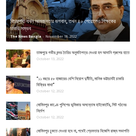
বিচারপতি যখন আমজনতার ভগবান, তখন ৪০ পেরোলেও শিক্ষকের
চাকরি সম্ভব
The News Bangla
-
November 18, 2022
তাজপুরে গভীর বন্দর তৈরির অনুমতিপত্র দেওয়া হল আদানি গ্রুপের হাতে
October 13, 2022
“১১ বছরে ৫৮ হাজারের বেশি নিয়োগ দুর্নীতি, মানিক ভট্টাচার্যই চাকরি
বিক্রির মাথা”
October 12, 2022
মোমিনপুর কাণ্ডে পুলিশের ভূমিকায় অসন্তোষ হাইকোর্টের, সিট গঠনের
নির্দেশ
October 12, 2022
মোমিনপুর ঢুকতে দেওয়া হবে না, পথেই গ্রেফতার বিজেপি রাজ্য সভাপতি