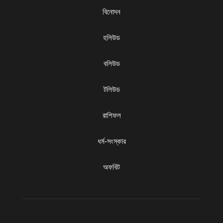
বিনোদন
হলিউড
বলিউড
টলিউড
রাশিফল
ধৰ্ম-সংস্কার
অফবিট