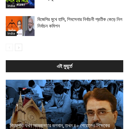
India
বিজেপির মুখে হাসি, শিবসেনার নির্বাচনী প্রতীক কেড়ে নিল
নির্বাচন কমিশন
India
এই মুহূর্তে
বিচারপতি যখন আমজনতার ভগবান, তখন ৪০ পেরোলেও শিক্ষকের