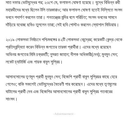
সাত দফার ভোটযুদ্ধের পর; ২৩শে মে, ফলাফল ঘোষণা হয়েছে। যুদ্ধে বিভিন্ন রথী
মহারথীদের মধ্যে ছিলেন টলি তারকারাও; আর ফলাফল ঘোষণা হতেই দিল্লিতে সংসদ
ভবনে পদার্পণ করলেন তারা। গনতন্ত্রের মন্দির বলে পরিচিত; সংসদ ভবনের সামনে
দাঁড়িয়ে যথেচ্ছ ছবিও তুললেন তারা; সেই ছবি পোস্টও করলেন স্যোশাল মিডিয়ায়।
২০১৯ লোকসভা নির্বাচনে পশ্চিমবঙ্গের ৪২টি লোকসভা কেন্দ্রের; কয়েকটি কেন্দ্র থেকে
প্রতিদ্বন্দ্বিতা করেন বিভিন্ন জগতের তারকা প্রার্থীরা। এদের মধ্যে রয়েছেন
অভিনয় জগতের মিমি চক্রবর্তী; নুসরত জাহান; দীপক অধিকারী(দেব); মুনমুন সেন;
লকেট চ্যাটার্জি এবং গায়ক বাবুল সুপ্রিয়।
আসানসোলের তৃণমূল প্রার্থী মুনমুন সেন; বিজেপি প্রার্থী বাবুল সুপ্রিয়র কাছে হেরে
গেলেও; বাকি সকলেই ভোটযুদ্ধের বৈতরণী পার করেছেন। এদের মধ্যে তৃণমূলের
ঘাটালের প্রার্থী দেব এবং বিজেপির আসানসোলের প্রার্থী বাবুল সুপ্রিয় গতবারের
সাংসদ।
- Advertisement -