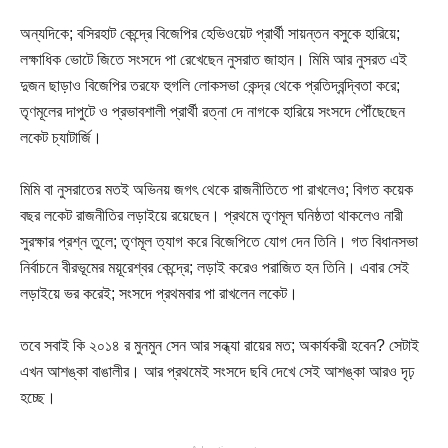
অন্যদিকে; বসিরহাট কেন্দ্রে বিজেপির হেভিওয়েট প্রার্থী সায়ন্তন বসুকে হারিয়ে;
লক্ষাধিক ভোটে জিতে সংসদে পা রেখেছেন নুসরাত জাহান। মিমি আর নুসরত এই
দুজন ছাড়াও বিজেপির তরফে হুগলি লোকসভা কেন্দ্র থেকে প্রতিদ্বন্দ্বিতা করে;
তৃণমূলের দাপুটে ও প্রভাবশালী প্রার্থী রত্না দে নাগকে হারিয়ে সংসদে পৌঁছেছেন
লকেট চ্যাটার্জি।
মিমি বা নুসরাতের মতই অভিনয় জগৎ থেকে রাজনীতিতে পা রাখলেও; বিগত কয়েক
বছর লকেট রাজনীতির লড়াইয়ে রয়েছেন। প্রথমে তৃণমূল ঘনিষ্ঠতা থাকলেও নারী
সুরক্ষার প্রশ্ন তুলে; তৃণমূল ত্যাগ করে বিজেপিতে যোগ দেন তিনি। গত বিধানসভা
নির্বাচনে বীরভূমের ময়ূরেশ্বর কেন্দ্রে; লড়াই করেও পরাজিত হন তিনি। এবার সেই
লড়াইয়ে ভর করেই; সংসদে প্রথমবার পা রাখলেন লকেট।
তবে সবাই কি ২০১৪ র মুনমুন সেন আর সন্ধ্যা রায়ের মত; অকার্যকরী হবেন? সেটাই
এখন আশঙ্কা বাঙালীর। আর প্রথমেই সংসদে ছবি দেখে সেই আশঙ্কা আরও দৃঢ়
হচ্ছে।