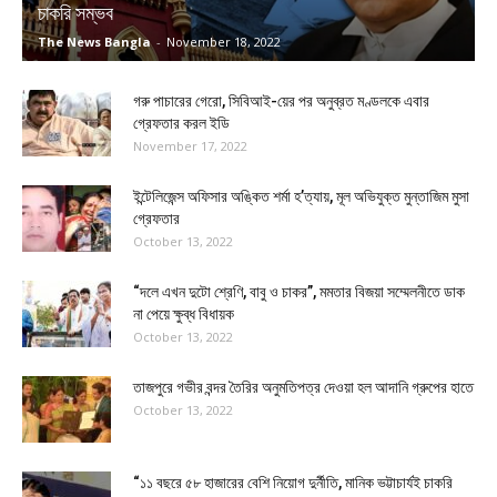
চাকরি সম্ভব
The News Bangla
-
November 18, 2022
গরু পাচারের গেরো, সিবিআই-য়ের পর অনুব্রত মণ্ডলকে এবার
গ্রেফতার করল ইডি
November 17, 2022
ইন্টেলিজেন্স অফিসার অঙ্কিত শর্মা হ’ত্যায়, মূল অভিযুক্ত মুন্তাজিম মুসা
গ্রেফতার
October 13, 2022
“দলে এখন দুটো শ্রেণি, বাবু ও চাকর”, মমতার বিজয়া সম্মেলনীতে ডাক
না পেয়ে ক্ষুব্ধ বিধায়ক
October 13, 2022
তাজপুরে গভীর বন্দর তৈরির অনুমতিপত্র দেওয়া হল আদানি গ্রুপের হাতে
October 13, 2022
“১১ বছরে ৫৮ হাজারের বেশি নিয়োগ দুর্নীতি, মানিক ভট্টাচার্যই চাকরি