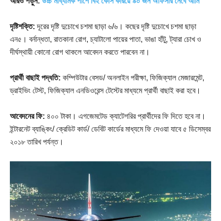
আরও পড়ুন:
উচ্চ মাধ্যমিক পাশে বিই কোর্স করিয়ে ৯০ জন অফিসার নেবে আর্মি
দৃষ্টিশক্তি:
দূরের দৃষ্টি দুচোখে চশমা ছাড়া ৬/৬। কছের দৃষ্টি দুচোখে চশমা ছাড়া
এন৫। বর্নান্ধতা, রাতকানা রোগ, চ্যাটালো পায়ের পাতা, ভাঙা হাঁটু, ট্যারা চোখ ও
দীর্ঘস্থায়ী কোনো রোগ থাকলে আবেদন করতে পারবেন না।
প্রার্থী বাছাই পদ্ধতি:
কম্পিউটার বেসড/ অনলাইন পরীক্ষা, ফিজিক্যাল মেজারমেন্ট,
ড্রাইভিং টেস্ট, ফিজিক্যাল এনডিওরেন্স টেস্টের মাধ্যমে প্রার্থী বাছাই করা হবে।
আবেদনের ফি:
৪০০ টাকা। এগজেমটেড ক্যাটেগরির প্রার্থীদের ফি দিতে হবে না।
ইন্টারনেট ব্যাঙ্কিং/ ক্রেডিট কার্ড/ ডেবিট কার্ডের মাধ্যমে ফি দেওয়া যাবে ৫ ডিসেম্বর
২০১৮ তারিখ পর্যন্ত।