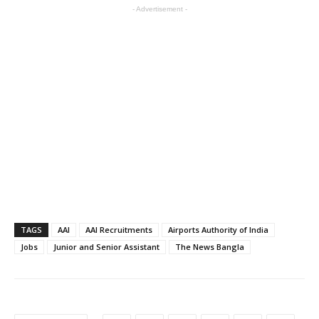
- Advertisement -
TAGS
AAI
AAI Recruitments
Airports Authority of India
Jobs
Junior and Senior Assistant
The News Bangla