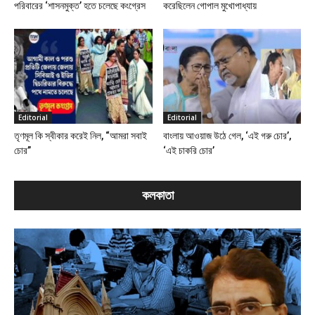
পরিবারের ‘শাসনমুক্ত’ হতে চলেছে কংগ্রেস
করেছিলেন গোপাল মুখোপাধ্যায়
Editorial
Editorial
তৃণমূল কি স্বীকার করেই নিল, “আমরা সবাই
বাংলায় আওয়াজ উঠে গেল, ‘এই গরু চোর’,
চোর”
‘এই চাকরি চোর’
কলকাতা