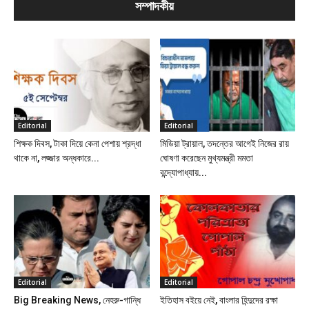
সম্পাদকীয়
Editorial
Editorial
শিক্ষক দিবস, টাকা দিয়ে কেনা পেশায় শ্রদ্ধা
মিডিয়া ট্রায়াল, তদন্তের আগেই নিজের রায়
থাকে না, লজ্জার অন্ধকারে...
ঘোষণা করেছেন মুখ্যমন্ত্রী মমতা
বন্দ্যোপাধ্যায়...
Editorial
Editorial
Big Breaking News, নেহরু-গান্ধি
ইতিহাস বইয়ে নেই, বাংলার হিন্দুদের রক্ষা