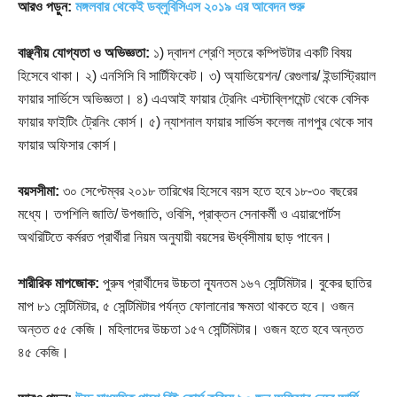
আরও পড়ুন:
মঙ্গলবার থেকেই ডব্লুবিসিএস ২০১৯ এর আবেদন শুরু
বাঞ্ছনীয় যোগ্যতা ও অভিজ্ঞতা:
১) দ্বাদশ শ্রেণি স্তরে কম্পিউটার একটি বিষয়
হিসেবে থাকা। ২) এনসিসি বি সার্টিফিকেট। ৩) অ্যাভিয়েশন/ রেগুলার/ ইন্ডাস্ট্রিয়াল
ফায়ার সার্ভিসে অভিজ্ঞতা। ৪) এএআই ফায়ার ট্রেনিং এস্টাব্লিশমেন্ট থেকে বেসিক
ফায়ার ফাইটিং ট্রেনিং কোর্স। ৫) ন্যাশনাল ফায়ার সার্ভিস কলেজ নাগপুর থেকে সাব
ফায়ার অফিসার কোর্স।
বয়সসীমা:
৩০ সেপ্টেম্বর ২০১৮ তারিখের হিসেবে বয়স হতে হবে ১৮-৩০ বছরের
মধ্যে। তপশিলি জাতি/ উপজাতি, ওবিসি, প্রাক্তন সেনাকর্মী ও এয়ারপোর্টস
অথরিটিতে কর্মরত প্রার্থীরা নিয়ম অনুযায়ী বয়সের ঊর্ধ্বসীমায় ছাড় পাবেন।
শারীরিক মাপজোক:
পুরুষ প্রার্থীদের উচ্চতা ন্যূনতম ১৬৭ সেন্টিমিটার। বুকের ছাতির
মাপ ৮১ সেন্টিমিটার, ৫ সেন্টিমিটার পর্যন্ত ফোলানোর ক্ষমতা থাকতে হবে। ওজন
অন্তত ৫৫ কেজি। মহিলাদের উচ্চতা ১৫৭ সেন্টিমিটার। ওজন হতে হবে অন্তত
৪৫ কেজি।