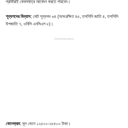
প্রার্থীরাই কেবলমাত্র আবেদন করতে পারবেন।
শূন্যপদের বিন্যাস:
মোট শূন্যপদ ৬৪ (অসংরক্ষিত ৪৫, তপশিলি জাতি ৪, তপশিলি
উপজাতি ৭, ওবিসি এনসিএল ৮)।
- Advertisement -
বেতনক্রম:
মূল বেতন ১২৫০০-২৮৫০০ টাকা।