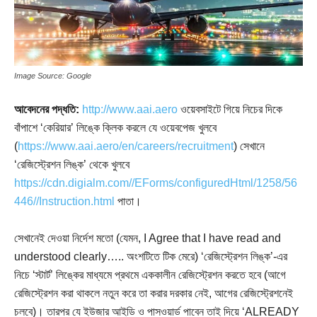
Image Source: Google
আবেদনের পদ্ধতি:
http://www.aai.aero
ওয়েবসাইটে গিয়ে নিচের দিকে
বাঁপাশে ‘কেরিয়ার’ লিঙ্কে ক্লিক করলে যে ওয়েবপেজ খুলবে
(
https://www.aai.aero/en/careers/recruitment
) সেখানে
‘রেজিস্ট্রেশন লিঙ্ক’ থেকে খুলবে
https://cdn.digialm.com//EForms/configuredHtml/1258/56
446//Instruction.html
পাতা।
সেখানেই দেওয়া নির্দেশ মতো (যেমন, I Agree that I have read and
understood clearly….. অংশটিতে টিক মেরে) ‘রেজিস্ট্রেশন লিঙ্ক’-এর
নিচে ‘স্টার্ট’ লিঙ্কের মাধ্যমে প্রথমে এককালীন রেজিস্ট্রেশন করতে হবে (আগে
রেজিস্ট্রেশন করা থাকলে নতুন করে তা করার দরকার নেই, আগের রেজিস্ট্রেশনেই
চলবে)। তারপর যে ইউজার আইডি ও পাসওয়ার্ড পাবেন তাই দিয়ে ‘ALREADY