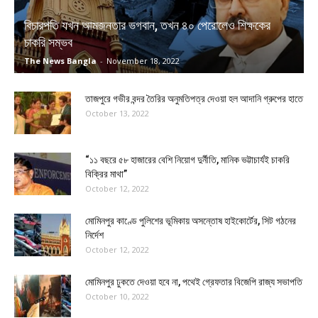
বিচারপতি যখন আমজনতার ভগবান, তখন ৪০ পেরোলেও শিক্ষকের
চাকরি সম্ভব
The News Bangla
-
November 18, 2022
তাজপুরে গভীর বন্দর তৈরির অনুমতিপত্র দেওয়া হল আদানি গ্রুপের হাতে
October 13, 2022
“১১ বছরে ৫৮ হাজারের বেশি নিয়োগ দুর্নীতি, মানিক ভট্টাচার্যই চাকরি
বিক্রির মাথা”
October 12, 2022
মোমিনপুর কাণ্ডে পুলিশের ভূমিকায় অসন্তোষ হাইকোর্টের, সিট গঠনের
নির্দেশ
October 12, 2022
মোমিনপুর ঢুকতে দেওয়া হবে না, পথেই গ্রেফতার বিজেপি রাজ্য সভাপতি
October 10, 2022