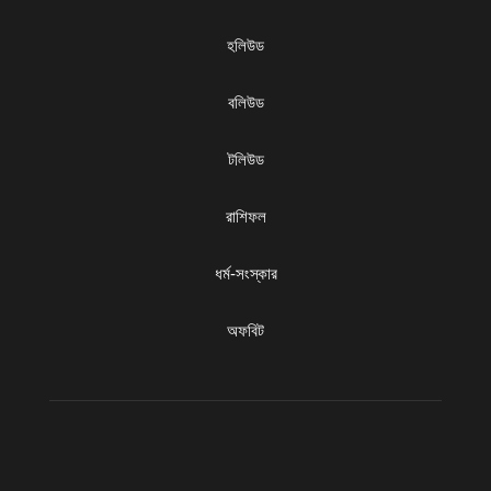
হলিউড
বলিউড
টলিউড
রাশিফল
ধৰ্ম-সংস্কার
অফবিট