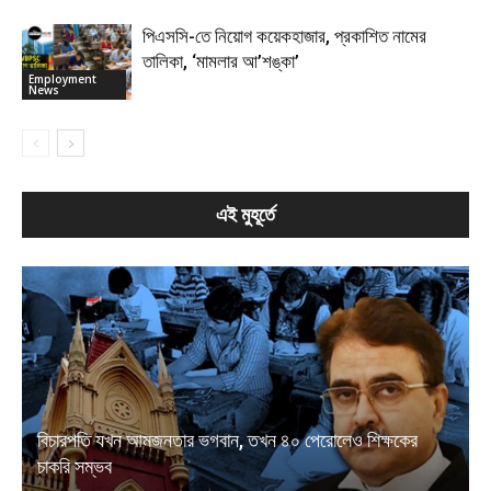
পিএসসি-তে নিয়োগ কয়েকহাজার, প্রকাশিত নামের
তালিকা, ‘মামলার আ’শঙ্কা’
Employment
News
এই মুহূর্তে
বিচারপতি যখন আমজনতার ভগবান, তখন ৪০ পেরোলেও শিক্ষকের
চাকরি সম্ভব