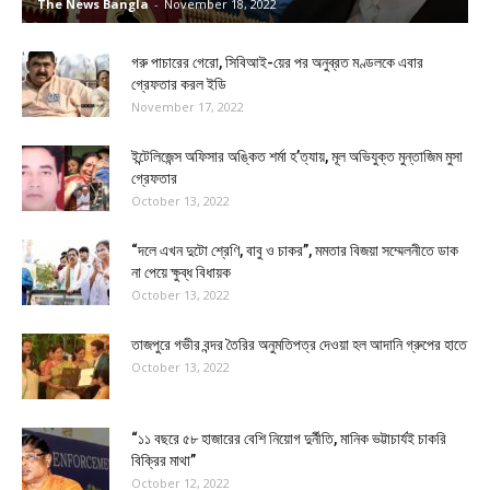
The News Bangla
-
November 18, 2022
গরু পাচারের গেরো, সিবিআই-য়ের পর অনুব্রত মণ্ডলকে এবার
গ্রেফতার করল ইডি
November 17, 2022
ইন্টেলিজেন্স অফিসার অঙ্কিত শর্মা হ’ত্যায়, মূল অভিযুক্ত মুন্তাজিম মুসা
গ্রেফতার
October 13, 2022
“দলে এখন দুটো শ্রেণি, বাবু ও চাকর”, মমতার বিজয়া সম্মেলনীতে ডাক
না পেয়ে ক্ষুব্ধ বিধায়ক
October 13, 2022
তাজপুরে গভীর বন্দর তৈরির অনুমতিপত্র দেওয়া হল আদানি গ্রুপের হাতে
October 13, 2022
“১১ বছরে ৫৮ হাজারের বেশি নিয়োগ দুর্নীতি, মানিক ভট্টাচার্যই চাকরি
বিক্রির মাথা”
October 12, 2022