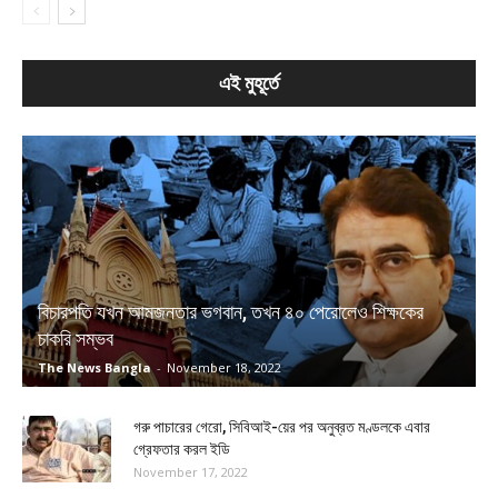
এই মুহূর্তে
বিচারপতি যখন আমজনতার ভগবান, তখন ৪০ পেরোলেও শিক্ষকের
চাকরি সম্ভব
The News Bangla
-
November 18, 2022
গরু পাচারের গেরো, সিবিআই-য়ের পর অনুব্রত মণ্ডলকে এবার
গ্রেফতার করল ইডি
November 17, 2022