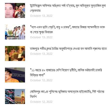
ইন্টেলিজেন্স অফিসার অঙ্কিত শর্মা হ’ত্যায়, মূল অভিযুক্ত মুন্তাজিম মুসা
গ্রেফতার
October 13, 2022
“দলে এখন দুটো শ্রেণি, বাবু ও চাকর”, মমতার বিজয়া সম্মেলনীতে ডাক
না পেয়ে ক্ষুব্ধ বিধায়ক
October 13, 2022
তাজপুরে গভীর বন্দর তৈরির অনুমতিপত্র দেওয়া হল আদানি গ্রুপের হাতে
October 13, 2022
“১১ বছরে ৫৮ হাজারের বেশি নিয়োগ দুর্নীতি, মানিক ভট্টাচার্যই চাকরি
বিক্রির মাথা”
October 12, 2022
মোমিনপুর কাণ্ডে পুলিশের ভূমিকায় অসন্তোষ হাইকোর্টের, সিট গঠনের
নির্দেশ
October 12, 2022