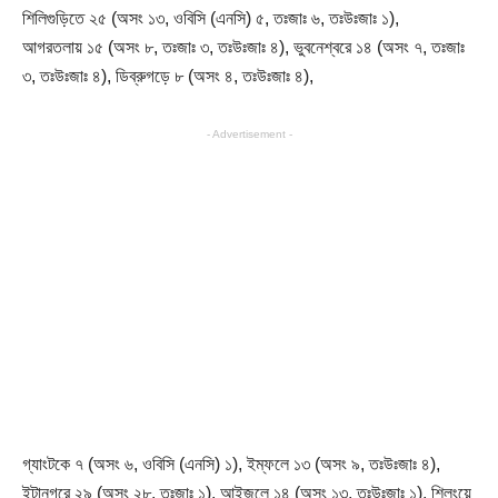
শিলিগুড়িতে ২৫ (অসং ১৩, ওবিসি (এনসি) ৫, তঃজাঃ ৬, তঃউঃজাঃ ১),
আগরতলায় ১৫ (অসং ৮, তঃজাঃ ৩, তঃউঃজাঃ ৪), ভুবনেশ্বরে ১৪ (অসং ৭, তঃজাঃ
৩, তঃউঃজাঃ ৪), ডিব্রুগড়ে ৮ (অসং ৪, তঃউঃজাঃ ৪),
- Advertisement -
গ্যাংটকে ৭ (অসং ৬, ওবিসি (এনসি) ১), ইম্ফলে ১৩ (অসং ৯, তঃউঃজাঃ ৪),
ইটানগরে ২৯ (অসং ২৮, তঃজাঃ ১), আইজলে ১৪ (অসং ১৩, তঃউঃজাঃ ১), শিলংয়ে