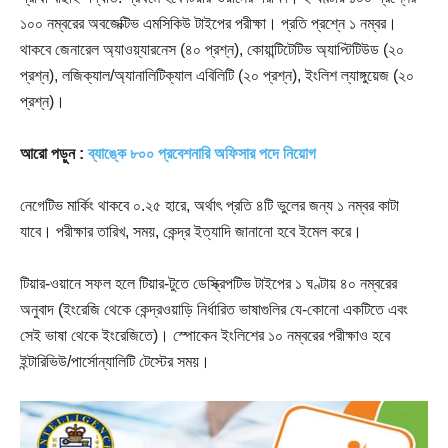
১০০ নম্বরের অবজেক্টিভ এমসিকিউ টাইপের পরীক্ষা। প্রতি প্রশ্নে ১ নম্বর।
থাকবে জেনারেল অ্যাওয়্যারনেস (৪০ প্রশ্ন), কোয়ান্টিটেটিভ অ্যাপ্টিটিউড (২০
প্রশ্ন), লজিক্যাল/অ্যানালিটিক্যাল এবিলিটি (২০ প্রশ্ন), ইংলিশ ল্যাঙ্গুয়েজ (২০
প্রশ্ন)।
আরো পড়ুন :
ব্যাঙ্কে ৮০০ প্রবেশনারি অফিসার পদে নিয়োগ
নেগেটিভ মার্কিং থাকবে ০.২৫ হারে, অর্থাৎ প্রতি ৪টি ভুলের জন্য ১ নম্বর কাটা
যাবে। পরীক্ষার তারিখ, সময়, কেন্দ্র ইত্যাদি জানানো হবে ইমেল করে।
টিয়ার-ওয়ানে সফল হলে টিয়ার-টুতে ডেস্ক্রিপটিভ টাইপের ১ ঘণ্টায় ৪০ নম্বরের
অনুবাদ (ইংরেজি থেকে কেন্দ্রওয়াড়ি নির্ধারিত ভাষাগুলির যে-কোনো একটিতে এবং
সেই ভাষা থেকে ইংরেজিতে)। স্পোকেন ইংলিশের ১০ নম্বরের পরীক্ষাও হবে
ইন্টারিভিউ/পার্সোন্যালিটি টেস্টের সময়।