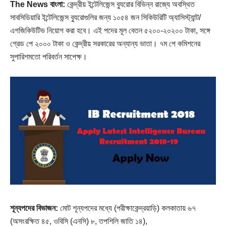
The News বাংলা:
কেন্দ্রীয় ইন্টেলিজেন্স ব্যুরোর বিভিন্ন রাজ্যে অবস্থিত
সাবসিডিয়ারি ইন্টেলিজেন্স ব্যুরোগুলির জন্য ১০৫৪ জন সিকিউরিটি অ্যাসিস্ট্যান্ট/
এগজিকিউটিভ নিয়োগ করা হবে। এই পদের মূল বেতন ৫২০০-২০২০০ টাকা, সঙ্গে
গ্রেড পে ২০০০ টাকা ও কেন্দ্রীয় সরকারের অন্যান্য ভাতা। ৭ম পে কমিশনের
সুপারিশমতো পরিবর্তন সাপেক্ষ।
শূন্যপদের বিভাজন:
মোট শূন্যপদের মধ্যে (পরীক্ষাকেন্দ্রয়াড়ি) কলকাতায় ৬৭
(অসংরক্ষিত ৪৫, ওবিসি (এনসি) ৮, তপশিলি জাতি ১৪),