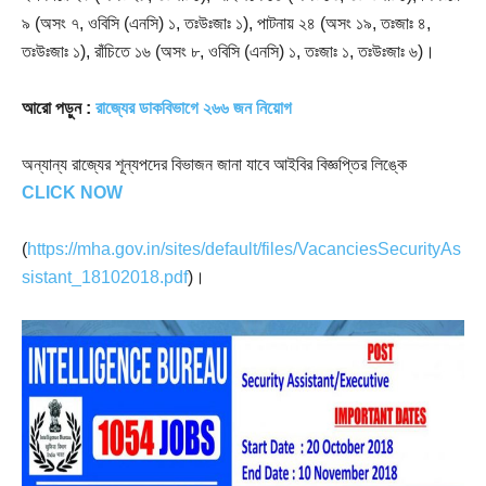
৯ (অসং ৭, ওবিসি (এনসি) ১, তঃউঃজাঃ ১), পাটনায় ২৪ (অসং ১৯, তঃজাঃ ৪,
তঃউঃজাঃ ১), রাঁচিতে ১৬ (অসং ৮, ওবিসি (এনসি) ১, তঃজাঃ ১, তঃউঃজাঃ ৬)।
আরো পড়ুন :
রাজ্যের ডাকবিভাগে ২৬৬ জন নিয়োগ
অন্যান্য রাজ্যের শূন্যপদের বিভাজন জানা যাবে আইবির বিজ্ঞপ্তির লিঙ্কে
CLICK NOW
(
https://mha.gov.in/sites/default/files/VacanciesSecurityAs
sistant_18102018.pdf
)।