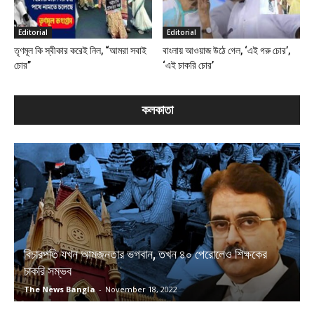
Editorial
Editorial
তৃণমূল কি স্বীকার করেই নিল, “আমরা সবাই
বাংলায় আওয়াজ উঠে গেল, ‘এই গরু চোর’,
চোর”
‘এই চাকরি চোর’
কলকাতা
বিচারপতি যখন আমজনতার ভগবান, তখন ৪০ পেরোলেও শিক্ষকের
চাকরি সম্ভব
The News Bangla
-
November 18, 2022