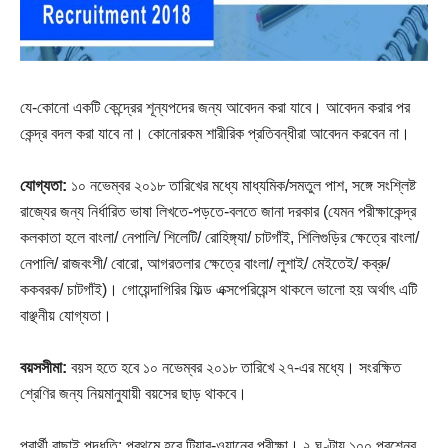
যে-কোনো একটি কেন্দ্রের শূন্যপদের জন্য আবেদন করা যাবে। আবেদন করার পর
কেন্দ্র বদল করা যাবে না। কোনোরকম শারীরিক প্রতিবন্ধীরা আবেদন করবেন না।
যোগ্যতা:
১০ নভেম্বর ২০১৮ তারিখের মধ্যে মাধ্যমিক/সমতুল পাশ, সঙ্গে সংশ্লিষ্ট
রাজ্যের জন্য নির্ধারিত ভাষা লিখতে-পড়তে-বলতে জানা দরকার (যেমন পরীক্ষাকেন্দ্র
কলকাতা হলে বাংলা/ নেপালি/ শিলেটি/ রোহিঙ্গ্যা/ চাটগাঁই, শিলিগুড়ির ক্ষেত্রে বাংলা/
নেপালি/ রাজবংশী/ বোরো, আগরতলার ক্ষেত্রে বাংলা/ লুশাই/ মেইতেই/ কব্রু/
ককবরক/ চাটগাঁই)। গোয়েন্দাগিরির ফিল্ড এক্সপেরিয়েন্স থাকলে ভালো হয় অর্থাৎ এটি
বাঞ্ছনীয় যোগ্যতা।
বয়সসীমা:
বয়স হতে হবে ১০ নভেম্বর ২০১৮ তারিখে ২৭-এর মধ্যে। সংরক্ষিত
শ্রেণির জন্য নিয়মানুযায়ী বয়সের ছাড় থাকবে।
প্রার্থী বাছাই পদ্ধতি: প্রথমে হবে টিয়ার-ওয়ানের পরীক্ষা। ২ ঘণ্টায় ১০০ প্রশ্নের