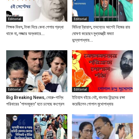
Editorial
Editorial
শিক্ষক দিবস, টাকা দিয়ে কেনা পেশায় শ্রদ্ধা
মিডিয়া ট্রায়াল, তদন্তের আগেই নিজের রায়
থাকে না, লজ্জার অন্ধকারে...
ঘোষণা করেছেন মুখ্যমন্ত্রী মমতা
বন্দ্যোপাধ্যায়...
Editorial
Editorial
Big Breaking News, নেহরু-গান্ধি
ইতিহাস বইয়ে নেই, বাংলার হিন্দুদের রক্ষা
পরিবারের ‘শাসনমুক্ত’ হতে চলেছে কংগ্রেস
করেছিলেন গোপাল মুখোপাধ্যায়