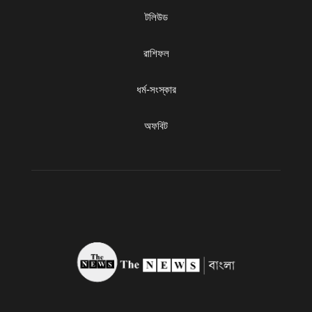
টলিউড
রাশিফল
ধৰ্ম-সংস্কার
অফবিট