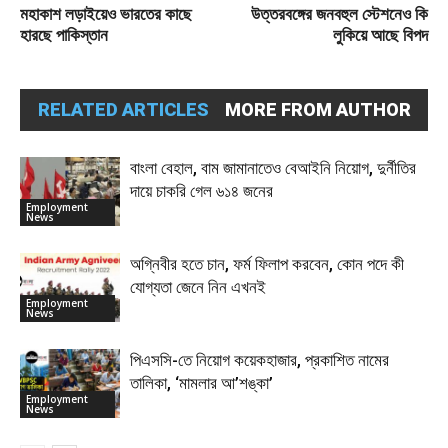
মহাকাশ লড়াইয়েও ভারতের কাছে
উত্তরবঙ্গের জনবহুল স্টেশনেও কি
হারছে পাকিস্তান
লুকিয়ে আছে বিপদ
RELATED ARTICLES
MORE FROM AUTHOR
বাংলা বেহাল, বাম জামানাতেও বেআইনি নিয়োগ, দুর্নীতির
দায়ে চাকরি গেল ৬১৪ জনের
Employment
News
অগ্নিবীর হতে চান, ফর্ম ফিলাপ করবেন, কোন পদে কী
যোগ্যতা জেনে নিন এখনই
Employment
News
পিএসসি-তে নিয়োগ কয়েকহাজার, প্রকাশিত নামের
তালিকা, ‘মামলার আ’শঙ্কা’
Employment
News