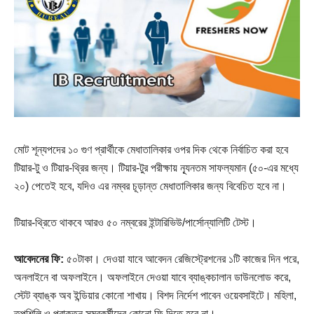
মোট শূন্যপদের ১০ গুণ প্রার্থীকে মেধাতালিকার ওপর দিক থেকে নির্বাচিত করা হবে
টিয়ার-টু ও টিয়ার-থ্রির জন্য। টিয়ার-টুর পরীক্ষায় ন্যূনতম সাফল্যমান (৫০-এর মধ্যে
২০) পেতেই হবে, যদিও এর নম্বর চূড়ান্ত মেধাতালিকার জন্য বিবেচিত হবে না।
টিয়ার-থ্রিতে থাকবে আরও ৫০ নম্বরের ইন্টারিভিউ/পার্সোন্যালিটি টেস্ট।
আবেদনের ফি:
৫০টাকা। দেওয়া যাবে আবেদন রেজিস্ট্রেশনের ১টি কাজের দিন পরে,
অনলাইনে বা অফলাইনে। অফলাইনে দেওয়া যাবে ব্যাঙ্কচালান ডাউনলোড করে,
স্টেট ব্যাঙ্ক অব ইন্ডিয়ার কোনো শাখায়। বিশদ নির্দেশ পাবেন ওয়েবসাইটে। মহিলা,
তপশিলি ও প্রাক্তন সমরকর্মীদের কোনো ফি দিতে হবে না।