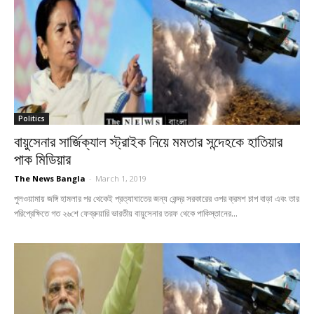
Politics
বায়ুসেনার সার্জিক্যাল স্ট্রাইক নিয়ে মমতার সন্দেহকে হাতিয়ার
পাক মিডিয়ার
The News Bangla
-
March 1, 2019
পুলওয়ামায় জঙ্গি হামলার পর থেকেই প্রত্যাঘাতের জন্য কেন্দ্র সরকারের ওপর ক্রমশ চাপ বাড়া এবং তার
পরিপ্রেক্ষিতে গত ২৬শে ফেব্রুয়ারি ভারতীয় বায়ুসেনার তরফ থেকে পাকিস্তানের...