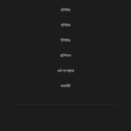
হলিউড
বলিউড
টলিউড
রাশিফল
ধৰ্ম-সংস্কার
অফবিট