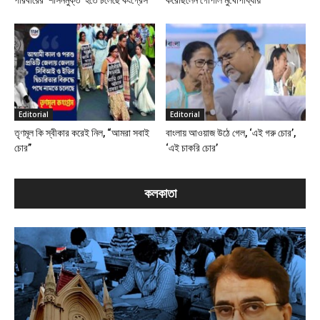
পরিবারের ‘শাসনমুক্ত’ হতে চলেছে কংগ্রেস
করেছিলেন গোপাল মুখোপাধ্যায়
Editorial
Editorial
তৃণমূল কি স্বীকার করেই নিল, “আমরা সবাই
বাংলায় আওয়াজ উঠে গেল, ‘এই গরু চোর’,
চোর”
‘এই চাকরি চোর’
কলকাতা