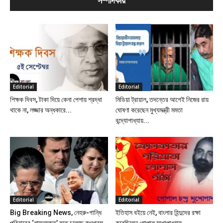
সম্পাদকীয়
Editorial
Editorial
শিক্ষক দিবস, টাকা দিয়ে কেনা পেশায় শ্রদ্ধা
মিডিয়া ট্রায়াল, তদন্তের আগেই নিজের রায়
থাকে না, লজ্জার অন্ধকারে...
ঘোষণা করেছেন মুখ্যমন্ত্রী মমতা
বন্দ্যোপাধ্যায়...
Editorial
Editorial
Big Breaking News, নেহরু-গান্ধি
ইতিহাস বইয়ে নেই, বাংলার হিন্দুদের রক্ষা