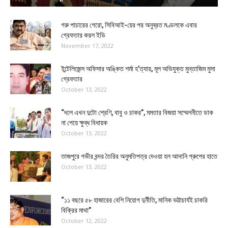
গরু পাচারের গেরো, সিবিআই-য়ের পর অনুব্রত মণ্ডলকে এবার
গ্রেফতার করল ইডি
November 17, 2022
ইন্টেলিজেন্স অফিসার অঙ্কিত শর্মা হ’ত্যায়, মূল অভিযুক্ত মুন্তাজিম মুসা
গ্রেফতার
October 13, 2022
“দলে এখন দুটো শ্রেণি, বাবু ও চাকর”, মমতার বিজয়া সম্মেলনীতে ডাক
না পেয়ে ক্ষুব্ধ বিধায়ক
October 13, 2022
তাজপুরে গভীর বন্দর তৈরির অনুমতিপত্র দেওয়া হল আদানি গ্রুপের হাতে
October 13, 2022
“১১ বছরে ৫৮ হাজারের বেশি নিয়োগ দুর্নীতি, মানিক ভট্টাচার্যই চাকরি
বিক্রির মাথা”
October 12, 2022