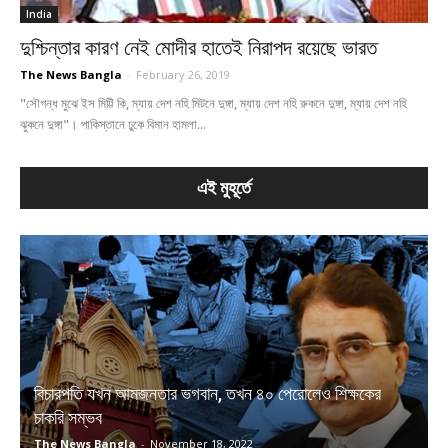
India
দুশ্চিন্তার কারণ নেই মোদীর হাতেই নিরাপদ রয়েছে ভারত
The News Bangla
-
February 26, 2019
"সৌগন্ধ মুঝে ইস মিট্টি কি, ম্যায় দেশ নহি মিটনে দুঙ্গা, ম্যায় দেশ নহি রুকনে দুঙ্গা, ম্যায় দেশ নহি
ঝুকনে দুঙ্গা"। পাকিস্তানে ঢুকে বিমান হামলা...
এই মুহূর্তে
বিচারপতি যখন আমজনতার ভগবান, তখন ৪০ পেরোলেও শিক্ষকের
চাকরি সম্ভব
The News Bangla
-
November 18, 2022