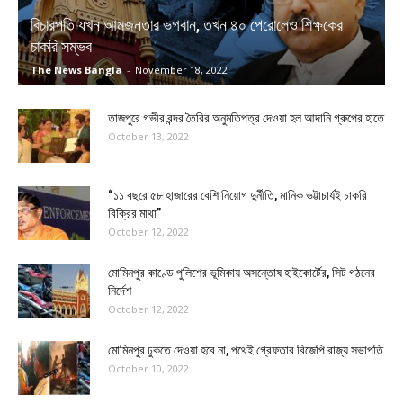
বিচারপতি যখন আমজনতার ভগবান, তখন ৪০ পেরোলেও শিক্ষকের
চাকরি সম্ভব
The News Bangla
-
November 18, 2022
তাজপুরে গভীর বন্দর তৈরির অনুমতিপত্র দেওয়া হল আদানি গ্রুপের হাতে
October 13, 2022
“১১ বছরে ৫৮ হাজারের বেশি নিয়োগ দুর্নীতি, মানিক ভট্টাচার্যই চাকরি
বিক্রির মাথা”
October 12, 2022
মোমিনপুর কাণ্ডে পুলিশের ভূমিকায় অসন্তোষ হাইকোর্টের, সিট গঠনের
নির্দেশ
October 12, 2022
মোমিনপুর ঢুকতে দেওয়া হবে না, পথেই গ্রেফতার বিজেপি রাজ্য সভাপতি
October 10, 2022