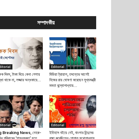
সম্পাদকীয়
ditorial
Editorial
্ষক দিবস, টাকা দিয়ে কেনা পেশায়
মিডিয়া ট্রায়াল, তদন্তের আগেই
দ্ধা থাকে না, লজ্জার অন্ধকারে...
নিজের রায় ঘোষণা করেছেন মুখ্যমন্ত্রী
মমতা বন্দ্যোপাধ্যায়...
ditorial
Editorial
g Breaking News, নেহরু-
ইতিহাস বইয়ে নেই, বাংলার হিন্দুদের
্ধি পরিবারের ‘শাসনমুক্ত’ হতে
রক্ষা করেছিলেন গোপাল মুখোপাধ্যায়