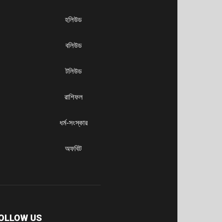
হলিউড
বলিউড
টলিউড
রাশিফল
ধৰ্ম-সংস্কার
অফবিট
OLLOW US