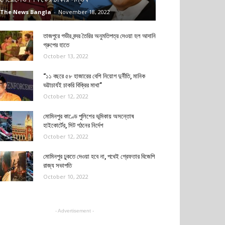
The News Bangla
-
November 18, 2022
তাজপুরে গভীর বন্দর তৈরির অনুমতিপত্র দেওয়া হল আদানি
গ্রুপের হাতে
October 13, 2022
“১১ বছরে ৫৮ হাজারের বেশি নিয়োগ দুর্নীতি, মানিক
ভট্টাচার্যই চাকরি বিক্রির মাথা”
October 12, 2022
মোমিনপুর কাণ্ডে পুলিশের ভূমিকায় অসন্তোষ
হাইকোর্টের, সিট গঠনের নির্দেশ
October 12, 2022
মোমিনপুর ঢুকতে দেওয়া হবে না, পথেই গ্রেফতার বিজেপি
রাজ্য সভাপতি
October 10, 2022
- Advertisement -