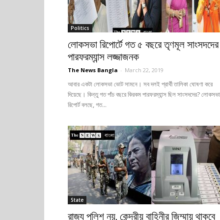
Politics
লোকসভা রিপোর্টে গত ৫ বছরে তৃণমূল সাংসদদের
পারফরম্যান্স লজ্জাজনক
The News Bangla
-
March 22, 2019
আবার একটা লোকসভা ভোট সামনে। সব দলই প্রার্থী তালিকা ঘোষণা করে
দিয়েছে। কিন্তু গত পাঁচ বছরে কিরকম পারফরম্যান্স ছিল সাংসদদের? লোকসভা
রিপোর্ট বলছে, গত...
State
রাজ্য পুলিশ নয়, কেন্দ্রীয় বাহিনীর জিম্মায় থাকবে