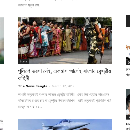
করালেন মুকুল রায়...
State
E
শিক
পুলিশে ভরসা নেই, একমাস আগেই বাংলায় কেন্দ্রীয়
শ্র
বাহিনী
The News Bangla
-
March 12, 2019
আগামী শুক্রবারই বাংলায় আসছে কেন্দ্রীয় বাহিনী। এবার নিরাপত্তায় আর কোন
ফাঁকফোঁকর রাখতে চায় না কেন্দ্রীয় নির্বাচন কমিশন। তাই শুক্রবারই প্রাথমিক পর্বে
রাজ্যে আসছে ১০...
E
Bi
গান