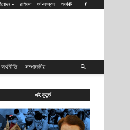
বিনোদন
রাশিফল
ধৰ্ম-সংস্কার
অফবিট
অর্থনীতি
সম্পাদকীয়
এই মুহূর্তে