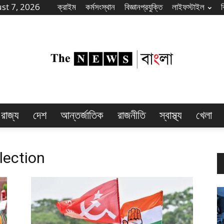
st 7, 2026
ক্রাইম
কর্মসংস্থান
বিজ্ঞানপ্রযুক্তি
লাইফস্টাইল
রাজ্য
দেশ
আন্তর্জাতিক
রাজনীতি
স্বাস্থ্য
খেলা
The
lection
News