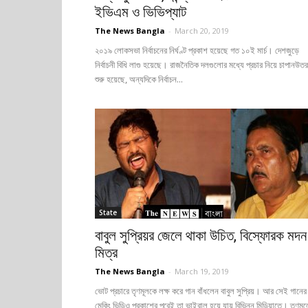
ইভিএম ও ভিভিপ্যাট
The News Bangla
-
March 20, 2019
২০১৯ লোকসভা নির্বাচনের নির্ঘণ্ট প্রকাশ হয়েছে গত ১০ই মার্চ। দেশজুড়ে
নির্বাচনী বিধি লাগু হয়েছে। রাজনৈতিক দলগুলোর মধ্যে প্রচার নিয়ে চাপানউতর
শুরু হয়েছে, অন্যদিকে নির্বাচন...
State
বাবুল সুপ্রিয়র জেলে থাকা উচিত, বিস্ফোরক মদন
মিত্র
The News Bangla
-
March 19, 2019
ভোট প্রচারে তৃণমূলকে লক্ষ করে গান বাঁধলেন বাবুল সুপ্রিয়। আর সেই গানের
মেকিং ভিডিও প্রকাশের পরেই তা ভাইরাল হয়ে যায় বিভিন্ন মিডিয়াতে। তৃণমূল