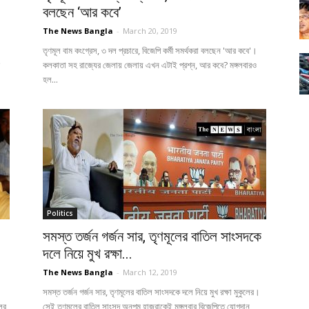
বলছেন ‘আর কবে’
The News Bangla
-
March 20, 2019
তৃণমূল বাম কংগ্রেস, ৩ দল প্রচারে, বিজেপি কর্মী সমর্থকরা বলছেন 'আর কবে'।
কলকাতা সহ রাজ্যের জেলায় জেলায় এখন এটাই প্রশ্ন, আর কবে? মঙ্গলবারও
হল...
Politics
সমস্ত তর্জন গর্জন সার, তৃণমূলের বাতিল সাংসদকে
দলে নিয়ে মুখ রক্ষা...
The News Bangla
-
March 12, 2019
সমস্ত তর্জন গর্জন সার, তৃণমূলের বাতিল সাংসদকে দলে নিয়ে মুখ রক্ষা মুকুলের।
ের
সেই তৃণমূলের বাতিল সাংসদ অনুপম হাজরাকেই মঙ্গলবার বিজেপিতে যোগদান