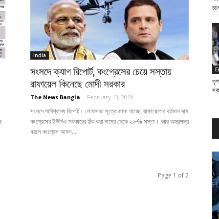
চল
India
E
সংসদে ক্যাগ রিপোর্ট, কংগ্রেসের চেয়ে সস্তায়
তৃণ
রাফায়েল কিনেছে মোদী সরকার
সব
The News Bangla
-
February 13, 2019
সংসদে অবিশ্বাস্য রিপোর্ট। লোকসভা সূত্রে জানা যাচ্ছে, রাফায়েলের বর্তমান দাম
ে
কংগ্রেসের ইউপিএ সরকারের ঠিক করা দামের থেকে ২.৮% সস্তা। আর অস্ত্রশস্ত্র
ধরলে কংগ্রেস আমল...
Page 1 of 2