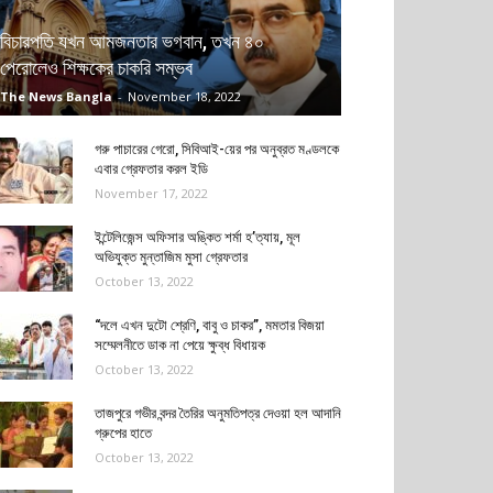
বিচারপতি যখন আমজনতার ভগবান, তখন ৪০
পেরোলেও শিক্ষকের চাকরি সম্ভব
The News Bangla
-
November 18, 2022
গরু পাচারের গেরো, সিবিআই-য়ের পর অনুব্রত মণ্ডলকে
এবার গ্রেফতার করল ইডি
November 17, 2022
ইন্টেলিজেন্স অফিসার অঙ্কিত শর্মা হ’ত্যায়, মূল
অভিযুক্ত মুন্তাজিম মুসা গ্রেফতার
October 13, 2022
“দলে এখন দুটো শ্রেণি, বাবু ও চাকর”, মমতার বিজয়া
সম্মেলনীতে ডাক না পেয়ে ক্ষুব্ধ বিধায়ক
October 13, 2022
তাজপুরে গভীর বন্দর তৈরির অনুমতিপত্র দেওয়া হল আদানি
গ্রুপের হাতে
October 13, 2022