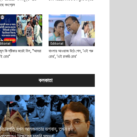
েছে কংগ্রেস
ditorial
Editorial
মূল কি স্বীকার করেই নিল, “আমরা
বাংলায় আওয়াজ উঠে গেল, ‘এই গরু
াই চোর”
চোর’, ‘এই চাকরি চোর’
কলকাতা
বিচারপতি যখন আমজনতার ভগবান, তখন ৪০
পেরোলেও শিক্ষকের চাকরি সম্ভব