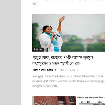
পক্ষ...
Politics
প্রচুর চমক, রাজ্যের ৪২টি আসনে তৃণমূল
কংগ্রেসের ৪২জন প্রার্থী কে কে
The News Bangla
-
March 12, 2019
মমতা বন্দ্যোপাধ্যায় ঘোষণা করলেন ২০১৯ লোকসভা নির্বাচনের জন্য তৃণমূল
কংগ্রেসের প্রার্থী তালিকা। একনজরে দেখে নিন রাজ্যের ৪২ টি আসনে তৃণমূল
কংগ্রেসের ৪২ জন প্রার্থীর...