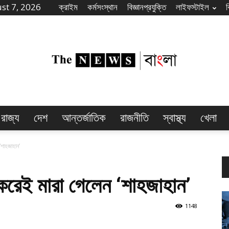
st 7, 2026
ক্রাইম
কর্মসংস্থান
বিজ্ঞানপ্রযুক্তি
লাইফস্টাইল
রাজ্য
দেশ
আন্তর্জাতিক
রাজনীতি
স্বাস্থ্য
খেলা
The
‘শাহজাহান’
করেই মারা গেলেন ‘শাহজাহান’
News
1148