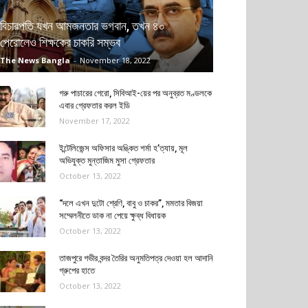
বিচারপতি যখন আমজনতার ভগবান, তখন ৪০
পেরোলেও শিক্ষকের চাকরি সম্ভব
The News Bangla
-
November 18, 2022
গরু পাচারের গেরো, সিবিআই-য়ের পর অনুব্রত মণ্ডলকে
এবার গ্রেফতার করল ইডি
November 17, 2022
ইন্টেলিজেন্স অফিসার অঙ্কিত শর্মা হ’ত্যায়, মূল
অভিযুক্ত মুন্তাজিম মুসা গ্রেফতার
October 13, 2022
“দলে এখন দুটো শ্রেণি, বাবু ও চাকর”, মমতার বিজয়া
সম্মেলনীতে ডাক না পেয়ে ক্ষুব্ধ বিধায়ক
October 13, 2022
তাজপুরে গভীর বন্দর তৈরির অনুমতিপত্র দেওয়া হল আদানি
গ্রুপের হাতে
October 13, 2022