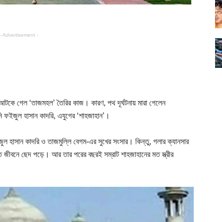
- Advertisement -
টকে গেল ‘তাজমহল’ তৈরির কাজ। কারণ, পথ দূর্ঘটনায় মারা গেলেন
ি ফইজুল হাসান কাদরি, এযুগের ‘শাহজাহান’।
ুল হাসান কাদরি ও তাজমুল্লি বেগম-এর সুখের সংসার। কিন্তু, গলার ক্যানসার
ত জীবনে ছেদ পড়ে। আর তার পরের বছরই সম্রাট শাহজাহানের মত স্ত্রীর