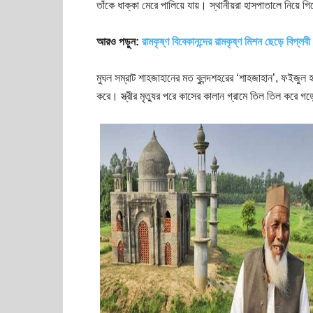
তাঁকে ধাক্কা মেরে পালিয়ে যায়। স্থানীয়রা হাসপাতালে নিয়ে গিয়
আরও পড়ুন:
রামকৃষ্ণ বিবেকানন্দের রামকৃষ্ণ মিশন ছেড়ে বিপ্লব
মুঘল সম্রাট শাহজাহানের মত বুলন্দশহরের ‘শাহজাহান’, ফইজুল 
করে। স্ত্রীর মৃত্যুর পরে কাসের কালান গ্রামে তিল তিল করে 