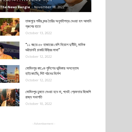
The News Bangla
-
November 18, 2022
তাজপুরে গভীর বন্দর তৈরির অনুমতিপত্র দেওয়া হল আদানি
গ্রুপের হাতে
October 13, 2022
“১১ বছরে ৫৮ হাজারের বেশি নিয়োগ দুর্নীতি, মানিক
ভট্টাচার্যই চাকরি বিক্রির মাথা”
October 12, 2022
মোমিনপুর কাণ্ডে পুলিশের ভূমিকায় অসন্তোষ
হাইকোর্টের, সিট গঠনের নির্দেশ
October 12, 2022
মোমিনপুর ঢুকতে দেওয়া হবে না, পথেই গ্রেফতার বিজেপি
রাজ্য সভাপতি
October 10, 2022
- Advertisement -