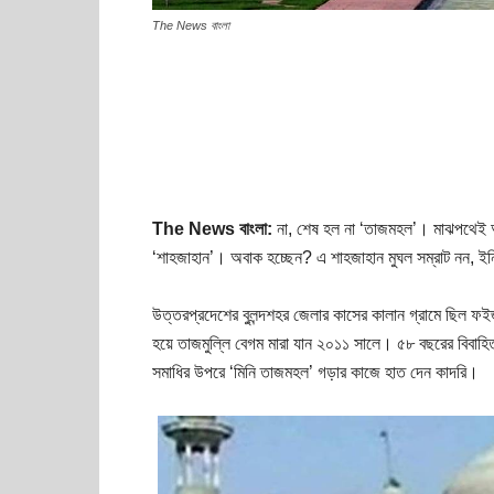
The News বাংলা
The News বাংলা:
না, শেষ হল না ‘তাজমহল’। মাঝপথেই আ
‘শাহজাহান’। অবাক হচ্ছেন? এ শাহজাহান মুঘল সম্রাট নন, ইন
উত্তরপ্রদেশের বুলন্দশহর জেলার কাসের কালান গ্রামে ছিল ফইজ
হয়ে তাজমুল্লি বেগম মারা যান ২০১১ সালে। ৫৮ বছরের বিবাহি
সমাধির উপরে ‘মিনি তাজমহল’ গড়ার কাজে হাত দেন কাদরি।