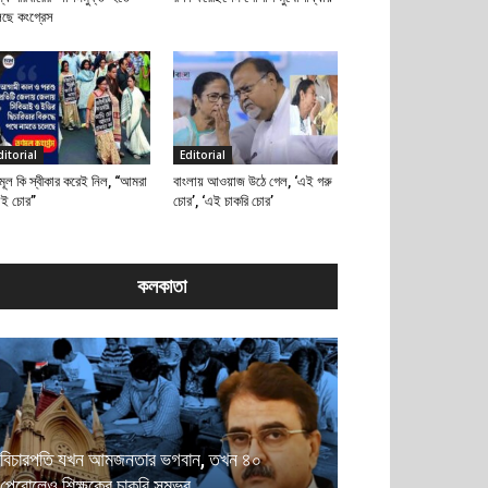
েছে কংগ্রেস
ditorial
Editorial
মূল কি স্বীকার করেই নিল, “আমরা
বাংলায় আওয়াজ উঠে গেল, ‘এই গরু
াই চোর”
চোর’, ‘এই চাকরি চোর’
কলকাতা
বিচারপতি যখন আমজনতার ভগবান, তখন ৪০
পেরোলেও শিক্ষকের চাকরি সম্ভব