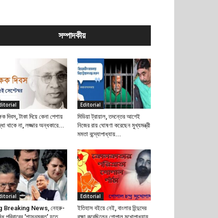
সম্পাদকীয়
ditorial
Editorial
্ষক দিবস, টাকা দিয়ে কেনা পেশায়
মিডিয়া ট্রায়াল, তদন্তের আগেই
দ্ধা থাকে না, লজ্জার অন্ধকারে...
নিজের রায় ঘোষণা করেছেন মুখ্যমন্ত্রী
মমতা বন্দ্যোপাধ্যায়...
ditorial
Editorial
g Breaking News, নেহরু-
ইতিহাস বইয়ে নেই, বাংলার হিন্দুদের
্ধি পরিবারের ‘শাসনমুক্ত’ হতে
রক্ষা করেছিলেন গোপাল মুখোপাধ্যায়