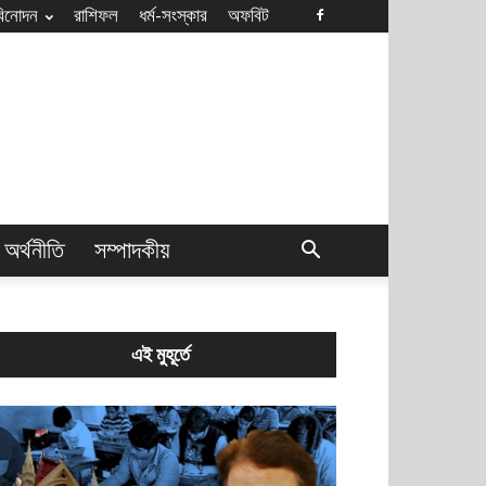
বিনোদন
রাশিফল
ধৰ্ম-সংস্কার
অফবিট
অর্থনীতি
সম্পাদকীয়
এই মুহূর্তে