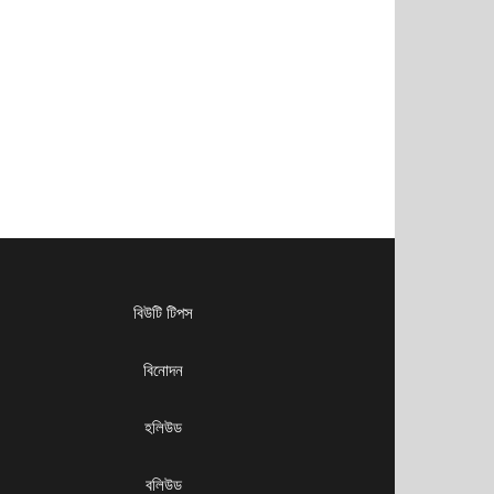
বিউটি টিপস
বিনোদন
হলিউড
বলিউড