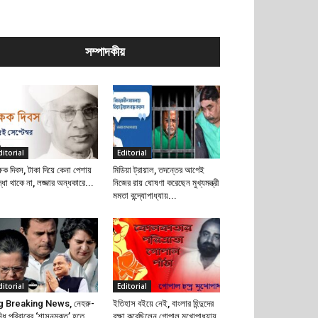
সম্পাদকীয়
ditorial
Editorial
্ষক দিবস, টাকা দিয়ে কেনা পেশায়
মিডিয়া ট্রায়াল, তদন্তের আগেই
দ্ধা থাকে না, লজ্জার অন্ধকারে...
নিজের রায় ঘোষণা করেছেন মুখ্যমন্ত্রী
মমতা বন্দ্যোপাধ্যায়...
ditorial
Editorial
g Breaking News, নেহরু-
ইতিহাস বইয়ে নেই, বাংলার হিন্দুদের
্ধি পরিবারের ‘শাসনমুক্ত’ হতে
রক্ষা করেছিলেন গোপাল মুখোপাধ্যায়