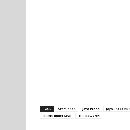
TAGS
Azam Khan
Jaya Prada
Jaya Prada vs
khakhi underwear
The News বাংলা