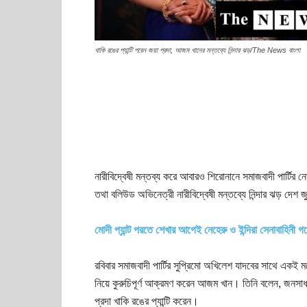
খাকি রঙের প্যান্টি পরেন জয়া প্রদা, আজম খানের মন্তব্যে নিন্দার ঝড়/The News বাংলা
নারীবিদ্বেষী মন্তব্য করে আবারও শিরোনানে সমাজবাদী পার্টির ন
তথা বলিউড অভিনেত্রী নারীবিদ্বেষী মন্তব্যে নিন্দার ঝড় দেশ 
মোদী প্যান্ট পরতে শেখার আগেই নেহেরু ও ইন্দিরা সেনাবাহিনী
রবিবার সমাজবাদী পার্টির সুপ্রিমো অখিলেশ যাদবের সাথে একই ম
নিয়ে কুরুচিপূর্ণ আক্রমণ করেন আজম খান। তিনি বলেন, জনসা
প্রদা খাকি রঙের প্যান্টি করেন।