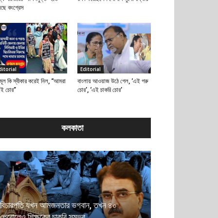
েছে কংগ্রেস
ditorial
Editorial
মূল কি স্বীকার করেই নিল, “আমরা
বাংলায় আওয়াজ উঠে গেল, ‘এই গরু
াই চোর”
চোর’, ‘এই চাকরি চোর’
কলকাতা
বিচারপতি যখন আমজনতার ভগবান, তখন ৪০
পেরোলেও শিক্ষকের চাকরি সম্ভব