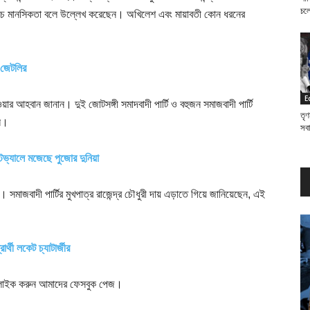
চল
ের নীচ মানসিকতা বলে উল্লেখ করেছেন। অখিলেশ এবং মায়াবতী কোন ধরনের
।
ন জেটলির
E
েওয়ার আহবান জানান। দুই জোটসঙ্গী সমাদবাদী পার্টি ও বহুজন সমাজবাদী পার্টি
তৃণ
নি।
সব
টিভ্যালে মজেছে পুজোর দুনিয়া
মাজবাদী পার্টির মুখপাত্র রাজেন্দ্র চৌধুরী দায় এড়াতে গিয়ে জানিয়েছেন, এই
র্থী লকেট চ্যাটার্জীর
াইক করুন আমাদের ফেসবুক পেজ।