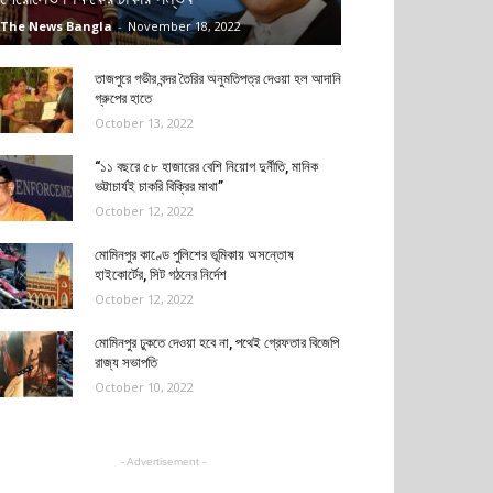
The News Bangla
-
November 18, 2022
তাজপুরে গভীর বন্দর তৈরির অনুমতিপত্র দেওয়া হল আদানি
গ্রুপের হাতে
October 13, 2022
“১১ বছরে ৫৮ হাজারের বেশি নিয়োগ দুর্নীতি, মানিক
ভট্টাচার্যই চাকরি বিক্রির মাথা”
October 12, 2022
মোমিনপুর কাণ্ডে পুলিশের ভূমিকায় অসন্তোষ
হাইকোর্টের, সিট গঠনের নির্দেশ
October 12, 2022
মোমিনপুর ঢুকতে দেওয়া হবে না, পথেই গ্রেফতার বিজেপি
রাজ্য সভাপতি
October 10, 2022
- Advertisement -