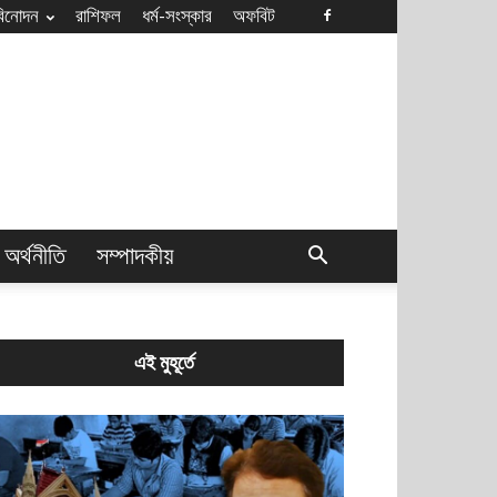
বিনোদন
রাশিফল
ধৰ্ম-সংস্কার
অফবিট
অর্থনীতি
সম্পাদকীয়
এই মুহূর্তে