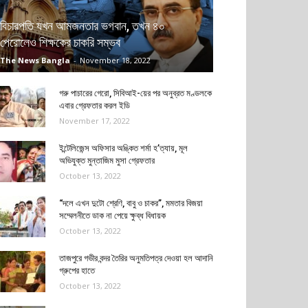
বিচারপতি যখন আমজনতার ভগবান, তখন ৪০
পেরোলেও শিক্ষকের চাকরি সম্ভব
The News Bangla
-
November 18, 2022
গরু পাচারের গেরো, সিবিআই-য়ের পর অনুব্রত মণ্ডলকে
এবার গ্রেফতার করল ইডি
November 17, 2022
ইন্টেলিজেন্স অফিসার অঙ্কিত শর্মা হ’ত্যায়, মূল
অভিযুক্ত মুন্তাজিম মুসা গ্রেফতার
October 13, 2022
“দলে এখন দুটো শ্রেণি, বাবু ও চাকর”, মমতার বিজয়া
সম্মেলনীতে ডাক না পেয়ে ক্ষুব্ধ বিধায়ক
October 13, 2022
তাজপুরে গভীর বন্দর তৈরির অনুমতিপত্র দেওয়া হল আদানি
গ্রুপের হাতে
October 13, 2022