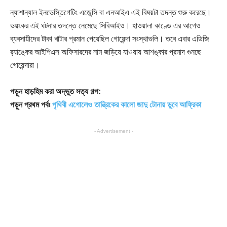
ন্যাশান্যাল ইনভেস্তিগেটিং এজেন্সি বা এনআইএ এই বিষয়টা তদন্ত শুরু করেছে।
ভয়ংকর এই ঘটনার তদন্তে নেমেছে সিবিআইও। হাওয়ালা কাণ্ডে এর আগেও
ব্যবসায়ীদের টাকা খাটার প্রমান পেয়েছিল গোয়েন্দা সংস্থাগুলি। তবে এবার এডিজি
র‍্যাঙ্কের আইপিএস অফিসারদের নাম জড়িয়ে যাওয়ায় আশঙ্কার প্রমাদ গুনছে
গোয়েন্দারা।
পড়ুন হাড়হিম করা অদ্ভুত সত্য গল্প:
পড়ুন প্রথম পর্বঃ
পৃথিবী এগোলেও তান্ত্রিকের কালো জাদু টোনায় ডুবে আফ্রিকা
- Advertisement -