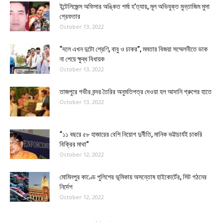
ইন্টেলিজেন্স অফিসার অঙ্কিত শর্মা হ’ত্যায়, মূল অভিযুক্ত মুন্তাজিম মুসা
গ্রেফতার
October 13, 2022
“দলে এখন দুটো শ্রেণি, বাবু ও চাকর”, মমতার বিজয়া সম্মেলনীতে ডাক
না পেয়ে ক্ষুব্ধ বিধায়ক
October 13, 2022
তাজপুরে গভীর বন্দর তৈরির অনুমতিপত্র দেওয়া হল আদানি গ্রুপের হাতে
October 13, 2022
“১১ বছরে ৫৮ হাজারের বেশি নিয়োগ দুর্নীতি, মানিক ভট্টাচার্যই চাকরি
বিক্রির মাথা”
October 12, 2022
মোমিনপুর কাণ্ডে পুলিশের ভূমিকায় অসন্তোষ হাইকোর্টের, সিট গঠনের
নির্দেশ
October 12, 2022