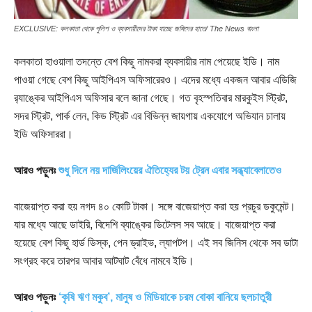
EXCLUSIVE: কলকাতা থেকে পুলিশ ও ব্যবসায়ীদের টাকা যাচ্ছে জঙ্গিদের হাতে/ The News বাংলা
কলকাতা হাওয়ালা তদন্তে বেশ কিছু নামকরা ব্যবসায়ীর নাম পেয়েছে ইডি। নাম
পাওয়া গেছে বেশ কিছু আইপিএস অফিসারেরও। এদের মধ্যে একজন আবার এডিজি
র‍্যাঙ্কের আইপিএস অফিসার বলে জানা গেছে। গত বৃহস্পতিবার মারকুইস স্ট্রিট,
সদর স্ট্রিট, পার্ক লেন, কিড স্ট্রিট এর বিভিন্ন জায়গায় একযোগে অভিযান চালায়
ইডি অফিসাররা।
আরও পড়ুনঃ
শুধু দিনে নয় দার্জিলিংয়ের ঐতিহ্যের টয় ট্রেন এবার সন্ধ্যাবেলাতেও
বাজেয়াপ্ত করা হয় নগদ ৪০ কোটি টাকা। সঙ্গে বাজেয়াপ্ত করা হয় প্রচুর ডকুমেন্ট।
যার মধ্যে আছে ডাইরি, বিদেশি ব্যাঙ্কের ডিটেলস সব আছে। বাজেয়াপ্ত করা
হয়েছে বেশ কিছু হার্ড ডিস্ক, পেন ড্রাইভ, ল্যাপটপ। এই সব জিনিস থেকে সব ডাটা
সংগ্রহ করে তারপর আবার আটঘাট বেঁধে নামবে ইডি।
আরও পড়ুনঃ
‘কৃষি ঋণ মকুব’, মানুষ ও মিডিয়াকে চরম বোকা বানিয়ে ছলচাতুরী