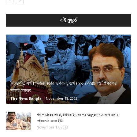
এই মুহূর্তে
বিচারপতি যখন আমজনতার ভগবান, তখন ৪০ পেরোলেও শিক্ষকের
চাকরি সম্ভব
The News Bangla
-
November 18, 2022
গরু পাচারের গেরো, সিবিআই-য়ের পর অনুব্রত মণ্ডলকে এবার
গ্রেফতার করল ইডি
November 17, 2022