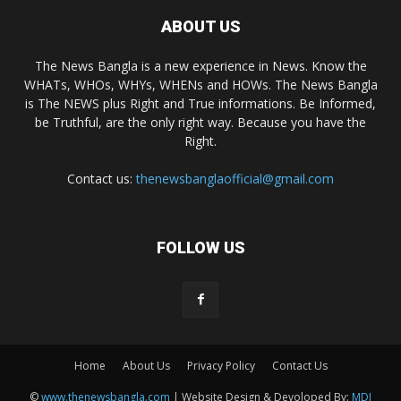
ABOUT US
The News Bangla is a new experience in News. Know the
WHATs, WHOs, WHYs, WHENs and HOWs. The News Bangla
is The NEWS plus Right and True informations. Be Informed,
be Truthful, are the only right way. Because you have the
Right.
Contact us:
thenewsbanglaofficial@gmail.com
FOLLOW US
Home
About Us
Privacy Policy
Contact Us
©
www.thenewsbangla.com
| Website Design & Devoloped By:
MDI