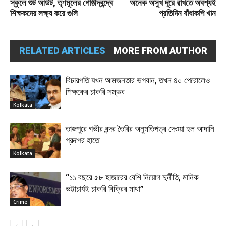
স্কুলে শুট আউট, তৃণমূলের গোষ্ঠীদ্বন্দ্বে
অনেক অসুখ দূরে রাখতে অবশ্যই
শিক্ষকদের লক্ষ্য করে গুলি
প্রতিদিন বাঁধাকপি খান
RELATED ARTICLES
MORE FROM AUTHOR
বিচারপতি যখন আমজনতার ভগবান, তখন ৪০ পেরোলেও
শিক্ষকের চাকরি সম্ভব
Kolkata
তাজপুরে গভীর বন্দর তৈরির অনুমতিপত্র দেওয়া হল আদানি
গ্রুপের হাতে
Kolkata
“১১ বছরে ৫৮ হাজারের বেশি নিয়োগ দুর্নীতি, মানিক
ভট্টাচার্যই চাকরি বিক্রির মাথা”
Crime