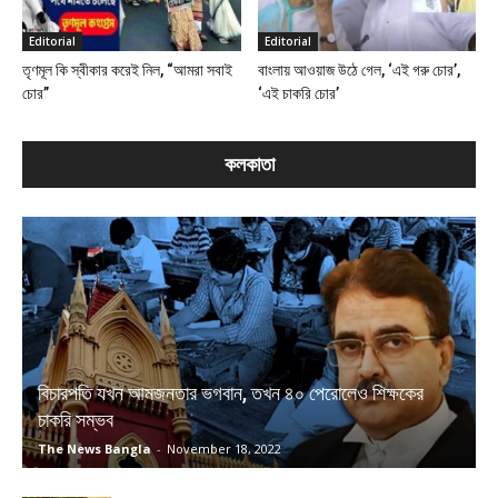
Editorial
Editorial
তৃণমূল কি স্বীকার করেই নিল, “আমরা সবাই
বাংলায় আওয়াজ উঠে গেল, ‘এই গরু চোর’,
চোর”
‘এই চাকরি চোর’
কলকাতা
বিচারপতি যখন আমজনতার ভগবান, তখন ৪০ পেরোলেও শিক্ষকের
চাকরি সম্ভব
The News Bangla
-
November 18, 2022