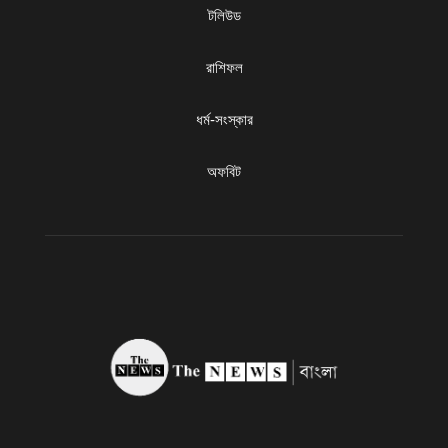
টলিউড
রাশিফল
ধৰ্ম-সংস্কার
অফবিট