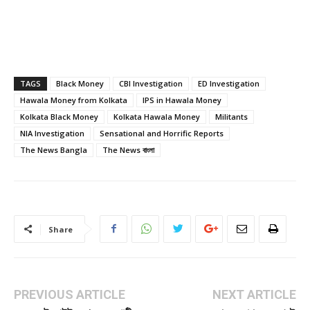
TAGS
Black Money
CBI Investigation
ED Investigation
Hawala Money from Kolkata
IPS in Hawala Money
Kolkata Black Money
Kolkata Hawala Money
Militants
NIA Investigation
Sensational and Horrific Reports
The News Bangla
The News বাংলা
Share
PREVIOUS ARTICLE
NEXT ARTICLE