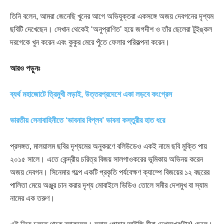
তিনি বলেন, আমরা জেনেছি খুনের আগে অভিযুক্তরা একসঙ্গে অজয় দেবগনের দৃশ্যম
ছবিটি দেখেছেন। সেখান থেকেই ‘অনুপ্রাণিত’ হয়ে জগদীশ ও তাঁর ছেলেরা টুইঙ্কল
দরগেকে খুন করেন এবং কুকুর মেরে পুঁতে ফেলার পরিকল্পনা করেন।
আরও পড়ুনঃ
ব্যর্থ মহাজোটে ত্রিমুখী লড়াই, উত্তরপ্রদেশে একা লড়বে কংগ্রেস
ভারতীয় সেনাবাহিনীতে ‘ভাবনার বিপ্লব’ ভাবনা কস্তুরীর হাত ধরে
প্রসঙ্গত, মালয়ালম ছবির দৃশ্যমের অনুকরণে বলিউডেও একই নামে ছবি মুক্তি পায়
২০১৫ সালে। এতে কেন্দ্রীয় চরিত্র বিজয় সালগাওকরের ভূমিকায় অভিনয় করেন
অজয় দেবগন। সিনেমার গল্পে একটি প্রকৃতি পর্যবেক্ষণ ক্যাম্পে বিজয়ের ১২ বছরের
পালিতা মেয়ে অঞ্জুর চান করার দৃশ্য মোবাইলে ভিডিও তোলে সমীর দেশমুখ বা স্যাম
নামের এক তরুণ।