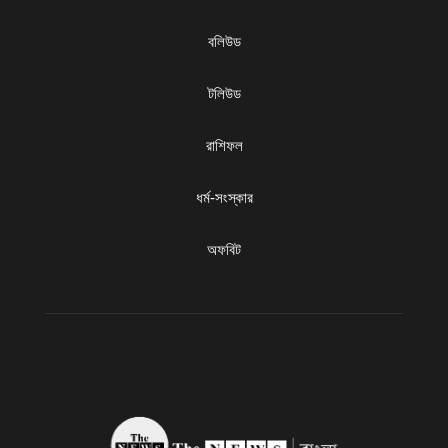
বলিউড
টলিউড
রাশিফল
ধৰ্ম-সংস্কার
অফবিট