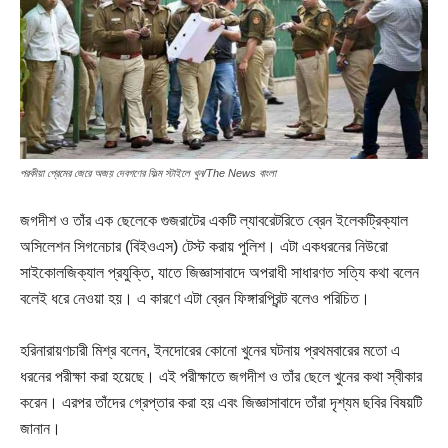
পরকীয়া প্রেমের জেরে অজয় দেবগণের ফিল্ম স্টাইলে খুন/The News বাংলা
জগদীশ ও তাঁর এক ছেলেকে গুজরাটের একটি ল্যাবরেটরিতে ব্রেন ইলেকট্রিক্যাল
অসিলেশন সিগনেচার (বিইওএস) টেস্ট করায় পুলিশ। এটা একধরনের নিউরো
সাইকোলজিক্যাল প্রযুক্তি, যাতে জিজ্ঞাসাবাদে অপরাধী সাধারণত সত্যি কথা বলেন
বলেই ধরে নেওয়া হয়। এ কারণে এটা ব্রেন ফিঙ্গারপ্রিন্ট বলেও পরিচিত।
হরিনারায়ণচারী মিশ্র বলেন, ইনদোরের কোনো খুনের ঘটনায় প্রথমবারের মতো এ
ধরনের পরীক্ষা করা হয়েছে। এই পরীক্ষাতে জগদীশ ও তাঁর ছেলে খুনের কথা স্বীকার
করেন। এরপর তাঁদের গ্রেপ্তার করা হয় এবং জিজ্ঞাসাবাদে তাঁরা দৃশ্যম ছবির বিষয়টি
জানান।