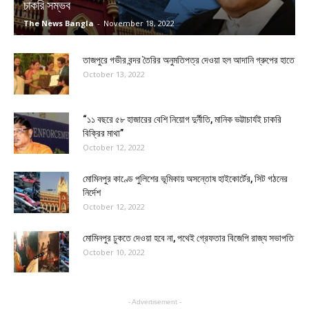
চাকরি সম্ভব
The News Bangla
-
November 18, 2022
তাজপুরে গভীর বন্দর তৈরির অনুমতিপত্র দেওয়া হল আদানি গ্রুপের হাতে
October 13, 2022
“১১ বছরে ৫৮ হাজারের বেশি নিয়োগ দুর্নীতি, মানিক ভট্টাচার্যই চাকরি
বিক্রির মাথা”
October 12, 2022
মোমিনপুর কাণ্ডে পুলিশের ভূমিকায় অসন্তোষ হাইকোর্টের, সিট গঠনের
নির্দেশ
October 12, 2022
মোমিনপুর ঢুকতে দেওয়া হবে না, পথেই গ্রেফতার বিজেপি রাজ্য সভাপতি
October 10, 2022
- Advertisement -