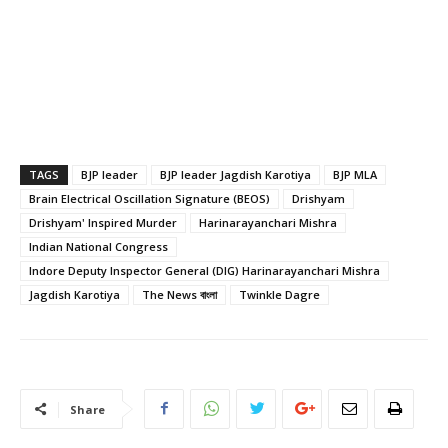
TAGS
BJP leader
BJP leader Jagdish Karotiya
BJP MLA
Brain Electrical Oscillation Signature (BEOS)
Drishyam
Drishyam' Inspired Murder
Harinarayanchari Mishra
Indian National Congress
Indore Deputy Inspector General (DIG) Harinarayanchari Mishra
Jagdish Karotiya
The News বাংলা
Twinkle Dagre
Share