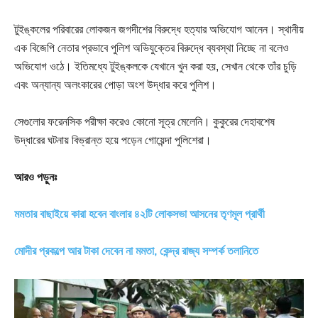
টুইঙ্কলের পরিবারের লোকজন জগদীশের বিরুদ্ধে হত্যার অভিযোগ আনেন। স্থানীয়
এক বিজেপি নেতার প্রভাবে পুলিশ অভিযুক্তের বিরুদ্ধে ব্যবস্থা নিচ্ছে না বলেও
অভিযোগ ওঠে। ইতিমধ্যে টুইঙ্কলকে যেখানে খুন করা হয়, সেখান থেকে তাঁর চুড়ি
এবং অন্যান্য অলংকারের পোড়া অংশ উদ্ধার করে পুলিশ।
সেগুলোর ফরেনসিক পরীক্ষা করেও কোনো সূত্র মেলেনি। কুকুরের দেহাবশেষ
উদ্ধারের ঘটনায় বিভ্রান্ত হয়ে পড়েন গোয়েন্দা পুলিশেরা।
আরও পড়ুনঃ
মমতার বাছাইয়ে কারা হবেন বাংলার ৪২টি লোকসভা আসনের তৃণমূল প্রার্থী
মোদীর প্রকল্পে আর টাকা দেবেন না মমতা, কেন্দ্র রাজ্য সম্পর্ক তলানিতে