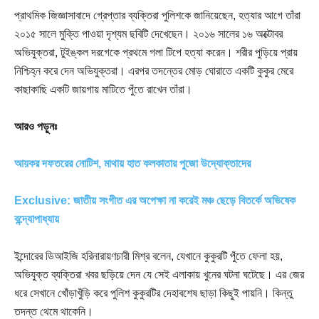
প্রাথমিক জিজ্ঞাসাবাদে গ্রেপ্তার ব্যক্তিরা পুলিশকে জানিয়েছেন, হত্যার আগে তাঁরা
২০১৫ সালে মুক্তি পাওয়া দৃশ্যম ছবিটি দেখেছেন। ২০১৬ সালের ১৬ অক্টোবর
অভিযুক্তরা, টুইঙ্কল দরগেকে প্রথমে গলা টিপে হত্যা করেন। শরীর পুড়িয়ে প্রায়
নিশ্চিহ্ন করে দেন অভিযুক্তরা। এরপর তদন্তের মোড় ঘোরাতে একটি কুকুর মেরে
কাছাকাছি একটি জায়গায় মাটিতে পুঁতে রাখেন তাঁরা।
আরও পড়ুনঃ
আয়কর দফতরের নোটিশ, মাথায় হাত কলকাতার পুজো উদ্যোক্তাদের
Exclusive: জাতীয় সংগীত এর অপেক্ষা না করেই মঞ্চ ছেড়ে বিতর্কে অভিষেক
বন্দ্যোপাধ্যায়
ইন্দোরের ডিআইজি হরিনারায়ণচারী মিশ্র বলেন, যেখানে কুকুরটি পুঁতে ফেলা হয়,
অভিযুক্ত ব্যক্তিরা খবর ছড়িয়ে দেন যে সেই এলাকায় খুনের ঘটনা ঘটেছে। এর জের
ধরে সেখানে খোঁড়াখুঁড়ি করে পুলিশ কুকুরটির দেহাবশেষ ছাড়া কিছুই পায়নি। কিন্তু
তদন্ত থেমে থাকেনি।