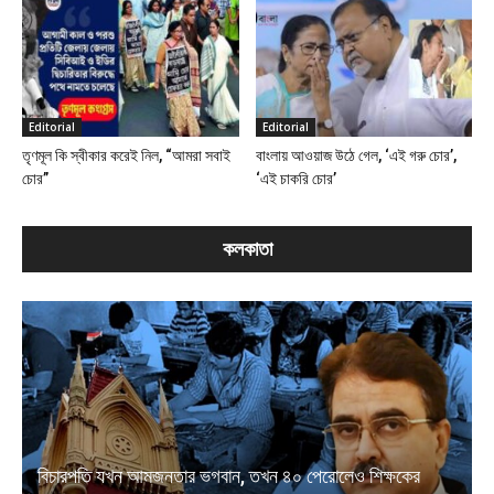
Editorial
Editorial
তৃণমূল কি স্বীকার করেই নিল, “আমরা সবাই
বাংলায় আওয়াজ উঠে গেল, ‘এই গরু চোর’,
চোর”
‘এই চাকরি চোর’
কলকাতা
বিচারপতি যখন আমজনতার ভগবান, তখন ৪০ পেরোলেও শিক্ষকের