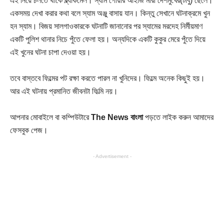
এই নিয়ে চলতে থাকে ব্ল্যাকমেল। স্যাম গোয়ার আইজি মীরা দেশমুখের(টাবু) ছেলে।
একসময় দেখা করার কথা বলে স্যাম অঞ্জু বাসায় যান। কিন্তু সেখানে ঘটনাক্রমে খুন
হন স্যাম। বিজয় সালগাওকারকে ঘটনাটি জানানোর পর স্যামের মরদেহ নির্মীয়মাণ
একটি পুলিশ থানার নিচে পুঁতে ফেলা হয়। অন্যদিকে একটি কুকুর মেরে পুঁতে দিয়ে
এই খুনের ঘটনা চাপা দেওয়া হয়।
তবে বাস্তবে ফিল্মের পট রক্ষা করতে পারল না খুনিদের। ফিল্মে অনেক কিছুই হয়।
আর এই ঘটনায় প্রমানিত জীবনটা ফিল্মি নয়।
আপনার মোবাইলে বা কম্পিউটারে
The News বাংলা
পড়তে লাইক করুন আমাদের
ফেসবুক পেজ।
- Advertisement -