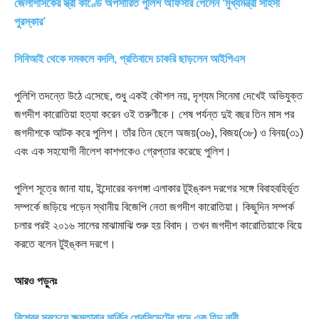
জেলাশাসকের স্ত্রী কাণ্ডে অপসারিত পুলিশ অফিসার পেলেন ‘মুখ্যমন্ত্রী সাহসী
পুরস্কার’
সিবিআই থেকে দমকলে বদলি, প্রতিবাদে চাকরি ছাড়লেন আইপিএস
পুলিশি তদন্তে উঠে এসেছে, শুধু একই কৌশল নয়, দৃশ্যম সিনেমা দেখেই অভিযুক্ত
জগদীশ কারোতিয়া হত্যা করেন ওই তরুণীকে। শেষ পর্যন্ত দুই বছর তিন মাস পর
জগদীশকে আটক করে পুলিশ। তাঁর তিন ছেলে অজয়(৩৬), বিজয়(৩৮) ও বিনয়(৩১)
এবং এক সহযোগী নীলেশ কাশপকেও গ্রেপ্তার করেছে পুলিশ।
পুলিশ সূত্রে জানা যায়, ইন্দোরের বনগঙ্গা এলাকার টুইঙ্কল দরগের সঙ্গে বিবাহবহির্ভূত
সম্পর্কে জড়িয়ে পড়েন স্থানীয় বিজেপি নেতা জগদীশ কারোতিয়া। কিছুদিন সম্পর্ক
চলার পরই ২০১৬ সালের মাঝামাঝি শুরু হয় বিবাদ। তখন জগদীশ কারোতিয়াকে বিয়ে
করতে বলেন টুইঙ্কল দরগে।
আরও পড়ুনঃ
বিশ্বের সবচেয়ে ক্ষমতাবান মার্কিন প্রেসিডেন্টের পদে এক হিন্দু নারী