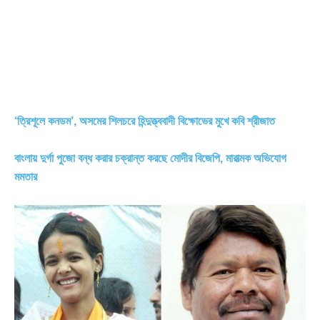
‘ত্রিশূলে কনডম’, অসমের শিলচরে হিন্দুত্ত্ববাদী বিক্ষোভের মুখে কবি শ্রীজাত
বাংলায় দুর্গা পুজো বন্ধ করার চক্রান্ত করছে মোদীর বিজেপি, মারাত্মক অভিযোগ
মমতার