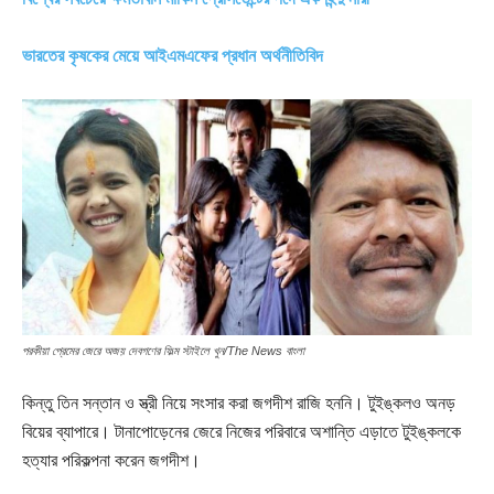
ভারতের কৃষকের মেয়ে আইএমএফের প্রধান অর্থনীতিবিদ
পরকীয়া প্রেমের জেরে অজয় দেবগণের ফিল্ম স্টাইলে খুন/The News বাংলা
কিন্তু তিন সন্তান ও স্ত্রী নিয়ে সংসার করা জগদীশ রাজি হননি। টুইঙ্কলও অনড়
বিয়ের ব্যাপারে। টানাপোড়েনের জেরে নিজের পরিবারে অশান্তি এড়াতে টুইঙ্কলকে
হত্যার পরিকল্পনা করেন জগদীশ।