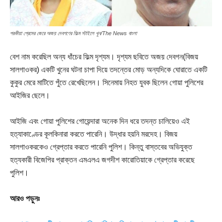
পরকীয়া প্রেমের জেরে অজয় দেবগণের ফিল্ম স্টাইলে খুন/The News বাংলা
বেশ নাম করেছিল অন্য ধাঁচের ফিল্ম দৃশ্যম। দৃশ্যম ছবিতে অজয় দেবগন(বিজয়
সালগাওকর) একটি খুনের ঘটনা চাপা দিয়ে তদন্তের মোড় অন্যদিকে ঘোরাতে একটি
কুকুর মেরে মাটিতে পুঁতে রেখেছিলেন। সিনেমায় নিহত যুবক ছিলেন গোয়া পুলিশের
আইজির ছেলে।
আইজি এবং গোয়া পুলিশের গোয়েন্দারা অনেক দিন ধরে তদন্ত চালিয়েও এই
হত্যাকাণ্ডের কূলকিনারা করতে পারেনি। উদ্ধার হয়নি মরদেহ। বিজয়
সালগাওকরকেও গ্রেপ্তার করতে পারেনি পুলিশ। কিন্তু বাস্তবের অভিযুক্ত
হত্যকারী বিজেপির প্রাক্তন এমএলএ জগদীশ কারোতিয়াকে গ্রেপ্তার করেছে
পুলিশ।
আরও পড়ুনঃ