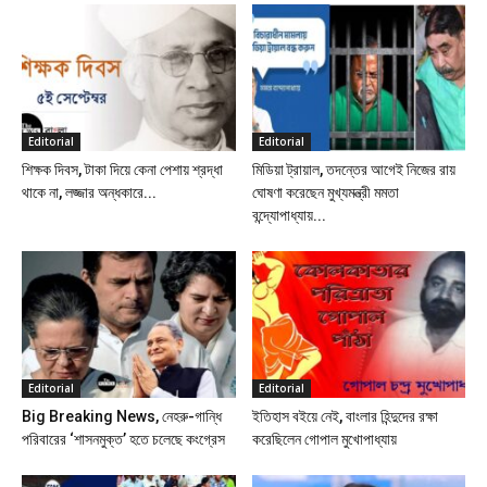
Editorial
Editorial
শিক্ষক দিবস, টাকা দিয়ে কেনা পেশায় শ্রদ্ধা
মিডিয়া ট্রায়াল, তদন্তের আগেই নিজের রায়
থাকে না, লজ্জার অন্ধকারে...
ঘোষণা করেছেন মুখ্যমন্ত্রী মমতা
বন্দ্যোপাধ্যায়...
Editorial
Editorial
Big Breaking News, নেহরু-গান্ধি
ইতিহাস বইয়ে নেই, বাংলার হিন্দুদের রক্ষা
পরিবারের ‘শাসনমুক্ত’ হতে চলেছে কংগ্রেস
করেছিলেন গোপাল মুখোপাধ্যায়