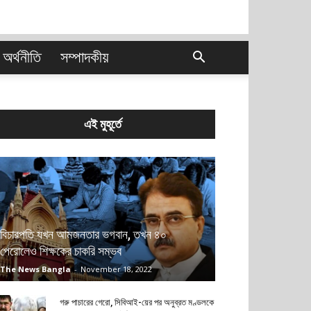
অর্থনীতি
সম্পাদকীয়
এই মুহূর্তে
বিচারপতি যখন আমজনতার ভগবান, তখন ৪০
পেরোলেও শিক্ষকের চাকরি সম্ভব
The News Bangla
-
November 18, 2022
গরু পাচারের গেরো, সিবিআই-য়ের পর অনুব্রত মণ্ডলকে