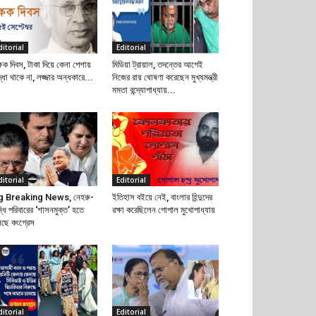
ditorial
Editorial
্ষক দিবস, টাকা দিয়ে কেনা পেশায়
মিডিয়া ট্রায়াল, তদন্তের আগেই
দ্ধা থাকে না, লজ্জার অন্ধকারে...
নিজের রায় ঘোষণা করেছেন মুখ্যমন্ত্রী
মমতা বন্দ্যোপাধ্যায়...
ditorial
Editorial
g Breaking News, নেহরু-
ইতিহাস বইয়ে নেই, বাংলার হিন্দুদের
্ধি পরিবারের ‘শাসনমুক্ত’ হতে
রক্ষা করেছিলেন গোপাল মুখোপাধ্যায়
েছে কংগ্রেস
ditorial
Editorial