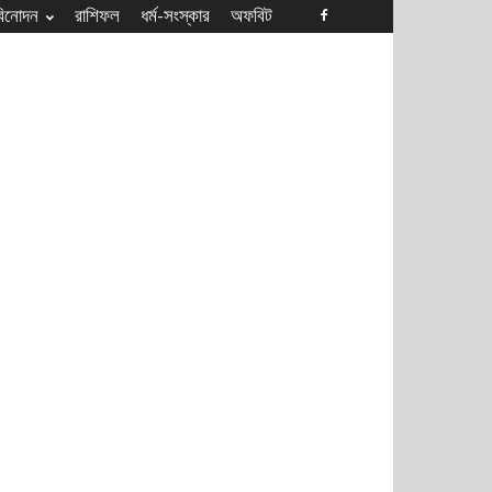
বিনোদন
রাশিফল
ধৰ্ম-সংস্কার
অফবিট