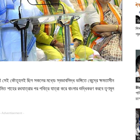
E
শিক
শ্র
E
 কৌতূহলই ছিল সকলের মধ্যে৷ স্বভাবসিদ্ধ ভঙ্গিতে কেন্দ্রে ক্ষমতাসীন
Bi
অমিত শাহের রথযাত্রার পর পবিত্র যাত্রা করে বাংলার শুদ্ধিকরণ করবে তৃণমূল
গান
চল
- Advertisement -
E