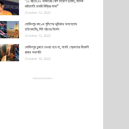
“১১ বছরে ৫৮ হাজারের বেশি নিয়োগ দুর্নীতি, মানিক
ভট্টাচার্যই চাকরি বিক্রির মাথা”
October 12, 2022
মোমিনপুর কাণ্ডে পুলিশের ভূমিকায় অসন্তোষ
হাইকোর্টের, সিট গঠনের নির্দেশ
October 12, 2022
মোমিনপুর ঢুকতে দেওয়া হবে না, পথেই গ্রেফতার বিজেপি
রাজ্য সভাপতি
October 10, 2022
- Advertisement -