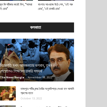
মূল কি স্বীকার করেই নিল, “আমরা
বাংলায় আওয়াজ উঠে গেল, ‘এই গরু
াই চোর”
চোর’, ‘এই চাকরি চোর’
কলকাতা
বিচারপতি যখন আমজনতার ভগবান, তখন ৪০
পেরোলেও শিক্ষকের চাকরি সম্ভব
The News Bangla
-
November 18, 2022
তাজপুরে গভীর বন্দর তৈরির অনুমতিপত্র দেওয়া হল আদানি
গ্রুপের হাতে
October 13, 2022