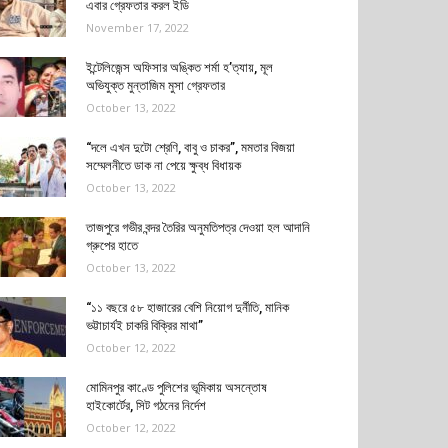
এবার গ্রেফতার করল ইডি
November 17, 2022
ইন্টেলিজেন্স অফিসার অঙ্কিত শর্মা হ’ত্যায়, মূল
অভিযুক্ত মুন্তাজিম মুসা গ্রেফতার
October 13, 2022
“দলে এখন দুটো শ্রেণি, বাবু ও চাকর”, মমতার বিজয়া
সম্মেলনীতে ডাক না পেয়ে ক্ষুব্ধ বিধায়ক
October 13, 2022
তাজপুরে গভীর বন্দর তৈরির অনুমতিপত্র দেওয়া হল আদানি
গ্রুপের হাতে
October 13, 2022
“১১ বছরে ৫৮ হাজারের বেশি নিয়োগ দুর্নীতি, মানিক
ভট্টাচার্যই চাকরি বিক্রির মাথা”
October 12, 2022
মোমিনপুর কাণ্ডে পুলিশের ভূমিকায় অসন্তোষ
হাইকোর্টের, সিট গঠনের নির্দেশ
October 12, 2022