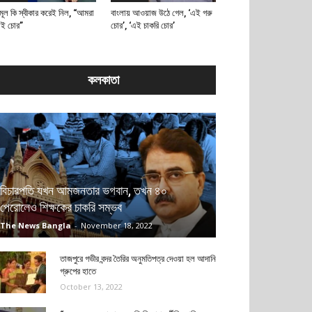
মূল কি স্বীকার করেই নিল, “আমরা
বাংলায় আওয়াজ উঠে গেল, ‘এই গরু
াই চোর”
চোর’, ‘এই চাকরি চোর’
কলকাতা
বিচারপতি যখন আমজনতার ভগবান, তখন ৪০
পেরোলেও শিক্ষকের চাকরি সম্ভব
The News Bangla
-
November 18, 2022
তাজপুরে গভীর বন্দর তৈরির অনুমতিপত্র দেওয়া হল আদানি
গ্রুপের হাতে
October 13, 2022