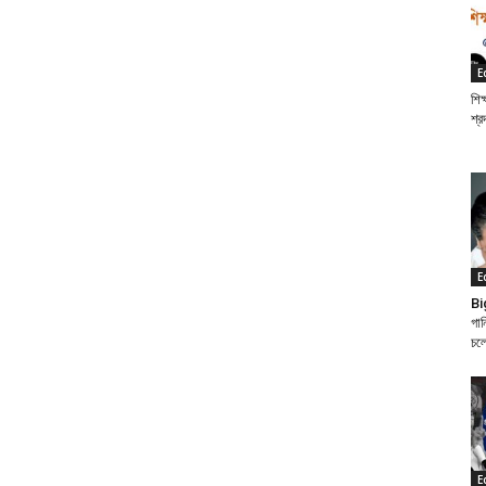
E
শিক
শ্র
E
Bi
গান
চল
E