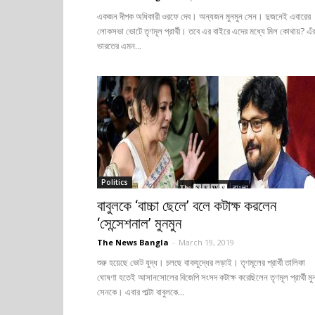
একজন দীপক অধিকারী ওরফে দেব। অন্যজন মুনমুন সেন। দুজনেই এবারের
লোকসভা ভোটে তৃণমূল প্রার্থী। তবে এর বাইরে এদের মধ্যে মিল কোথায়? এঁ
ভারতের এমন...
Politics
বাবুলকে ‘বাচ্চা ছেলে’ বলে কটাক্ষ করলেন
‘সেন্সেশনাল’ মুনমুন
The News Bangla
-
March 19, 2019
শুরু হয়েছে ভোট যুদ্ধ। চলছে বাকযুদ্ধের লড়াই। তৃণমূলের প্রার্থী তালিকা
ঘোষণা হতেই আসানসোলের বিজেপি সংসদ কটাক্ষ করেছিলেন তৃণমূল প্রার্থী মু
সেনকে। এবার পাল্টা বাবুলকে...