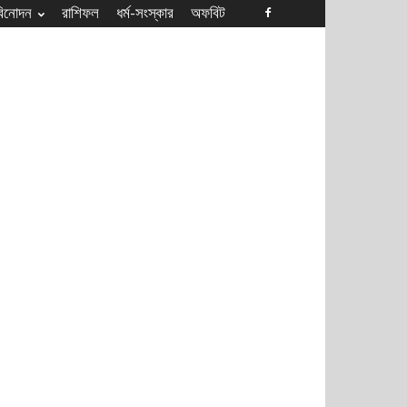
বিনোদন
রাশিফল
ধৰ্ম-সংস্কার
অফবিট