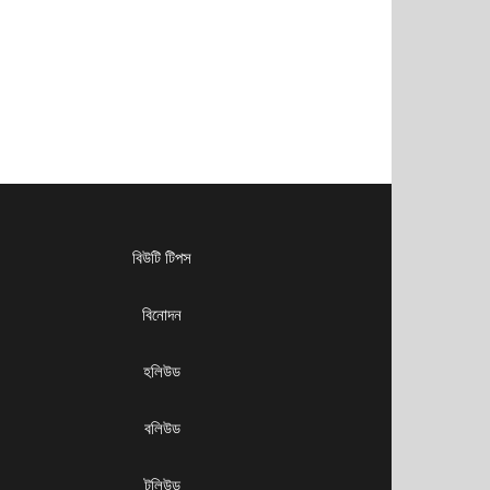
বিউটি টিপস
বিনোদন
হলিউড
বলিউড
টলিউড