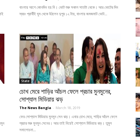
বাংলায় আগে কোনদিন হয় নি। ভোট শুরু সকাল সাতটা থেকে। আর ভোটের দিন
রাই
স্বয়ং প্রার্থীই ঘুম থেকে উঠলেন দুপুর ১২ টায়, বাংলায় জমজমাট ভোট...
State
চোখ মেরে শাড়ির আঁচল ফেলে প্রচার মুনমুনের,
সোশ্যাল মিডিয়ায় ঝড়
The News Bangla
-
March 18, 2019
ফের সোশ্যাল মিডিয়ায় মুনমুন সেন ঝড়। এবার চোখ মেরে, শাড়ির আঁচল ফেলে
নমুন
প্রচার শুরু মুনমুন সেনের। আর তাই নিয়েই সোশ্যাল মিডিয়ায় ঝড়। তুমুল
সমালোচনা...