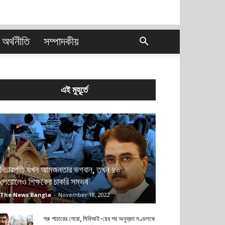
অর্থনীতি
সম্পাদকীয়
এই মুহূর্তে
বিচারপতি যখন আমজনতার ভগবান, তখন ৪০
পেরোলেও শিক্ষকের চাকরি সম্ভব
The News Bangla
-
November 18, 2022
গরু পাচারের গেরো, সিবিআই-য়ের পর অনুব্রত মণ্ডলকে