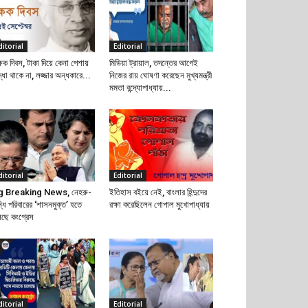
ditorial
Editorial
্ষক দিবস, টাকা দিয়ে কেনা পেশায়
মিডিয়া ট্রায়াল, তদন্তের আগেই
দ্ধা থাকে না, লজ্জার অন্ধকারে...
নিজের রায় ঘোষণা করেছেন মুখ্যমন্ত্রী
মমতা বন্দ্যোপাধ্যায়...
ditorial
Editorial
g Breaking News, নেহরু-
ইতিহাস বইয়ে নেই, বাংলার হিন্দুদের
্ধি পরিবারের ‘শাসনমুক্ত’ হতে
রক্ষা করেছিলেন গোপাল মুখোপাধ্যায়
েছে কংগ্রেস
ditorial
Editorial