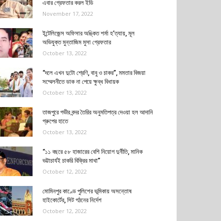
এবার গ্রেফতার করল ইডি
November 17, 2022
ইন্টেলিজেন্স অফিসার অঙ্কিত শর্মা হ’ত্যায়, মূল
অভিযুক্ত মুন্তাজিম মুসা গ্রেফতার
October 13, 2022
“দলে এখন দুটো শ্রেণি, বাবু ও চাকর”, মমতার বিজয়া
সম্মেলনীতে ডাক না পেয়ে ক্ষুব্ধ বিধায়ক
October 13, 2022
তাজপুরে গভীর বন্দর তৈরির অনুমতিপত্র দেওয়া হল আদানি
গ্রুপের হাতে
October 13, 2022
“১১ বছরে ৫৮ হাজারের বেশি নিয়োগ দুর্নীতি, মানিক
ভট্টাচার্যই চাকরি বিক্রির মাথা”
October 12, 2022
মোমিনপুর কাণ্ডে পুলিশের ভূমিকায় অসন্তোষ
হাইকোর্টের, সিট গঠনের নির্দেশ
October 12, 2022