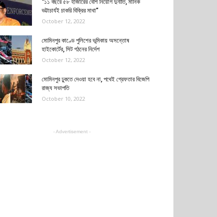
“১১ বছরে ৫৮ হাজারের বেশি নিয়োগ দুর্নীতি, মানিক
ভট্টাচার্যই চাকরি বিক্রির মাথা”
October 12, 2022
মোমিনপুর কাণ্ডে পুলিশের ভূমিকায় অসন্তোষ
হাইকোর্টের, সিট গঠনের নির্দেশ
October 12, 2022
মোমিনপুর ঢুকতে দেওয়া হবে না, পথেই গ্রেফতার বিজেপি
রাজ্য সভাপতি
October 10, 2022
- Advertisement -