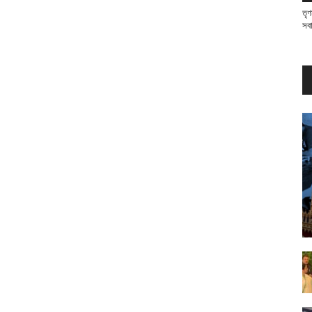
তৃণ
সব