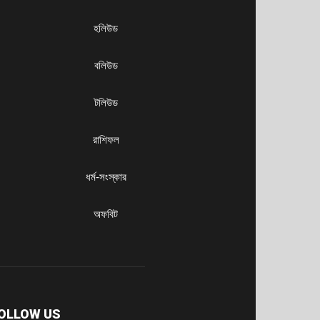
হলিউড
বলিউড
টলিউড
রাশিফল
ধৰ্ম-সংস্কার
অফবিট
OLLOW US