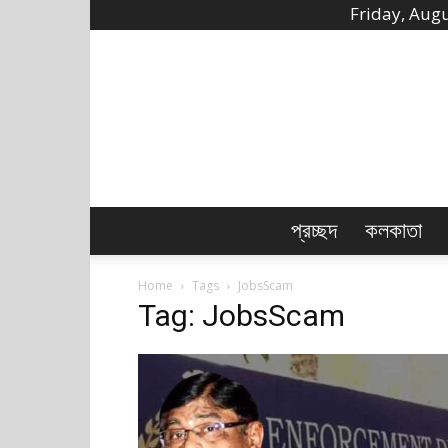
Friday, Augu
প্রচ্ছদ
কলকাতা
Home
Tags
JobsScam
Tag: JobsScam