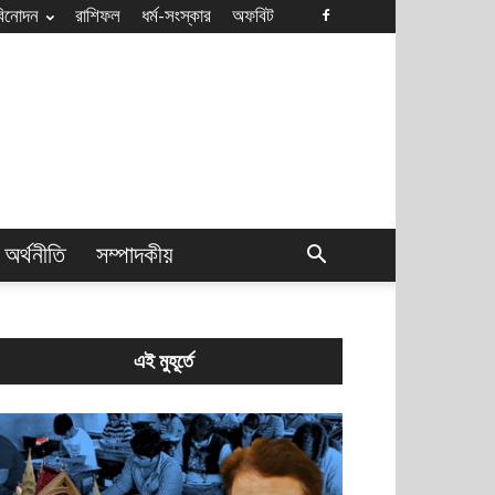
বিনোদন
রাশিফল
ধৰ্ম-সংস্কার
অফবিট
অর্থনীতি
সম্পাদকীয়
এই মুহূর্তে