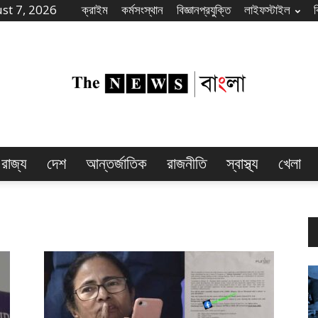
st 7, 2026
ক্রাইম
কর্মসংস্থান
বিজ্ঞানপ্রযুক্তি
লাইফস্টাইল
রাজ্য
দেশ
আন্তর্জাতিক
রাজনীতি
স্বাস্থ্য
খেলা
The
News