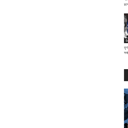
চল
E
তৃণ
সব