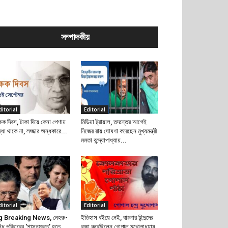
সম্পাদকীয়
ditorial
Editorial
্ষক দিবস, টাকা দিয়ে কেনা পেশায়
মিডিয়া ট্রায়াল, তদন্তের আগেই
দ্ধা থাকে না, লজ্জার অন্ধকারে...
নিজের রায় ঘোষণা করেছেন মুখ্যমন্ত্রী
মমতা বন্দ্যোপাধ্যায়...
ditorial
Editorial
g Breaking News, নেহরু-
ইতিহাস বইয়ে নেই, বাংলার হিন্দুদের
্ধি পরিবারের ‘শাসনমুক্ত’ হতে
রক্ষা করেছিলেন গোপাল মুখোপাধ্যায়