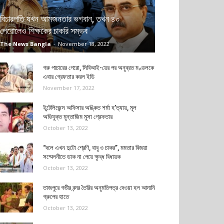
বিচারপতি যখন আমজনতার ভগবান, তখন ৪০
পেরোলেও শিক্ষকের চাকরি সম্ভব
The News Bangla
-
November 18, 2022
গরু পাচারের গেরো, সিবিআই-য়ের পর অনুব্রত মণ্ডলকে
এবার গ্রেফতার করল ইডি
November 17, 2022
ইন্টেলিজেন্স অফিসার অঙ্কিত শর্মা হ’ত্যায়, মূল
অভিযুক্ত মুন্তাজিম মুসা গ্রেফতার
October 13, 2022
“দলে এখন দুটো শ্রেণি, বাবু ও চাকর”, মমতার বিজয়া
সম্মেলনীতে ডাক না পেয়ে ক্ষুব্ধ বিধায়ক
October 13, 2022
তাজপুরে গভীর বন্দর তৈরির অনুমতিপত্র দেওয়া হল আদানি
গ্রুপের হাতে
October 13, 2022