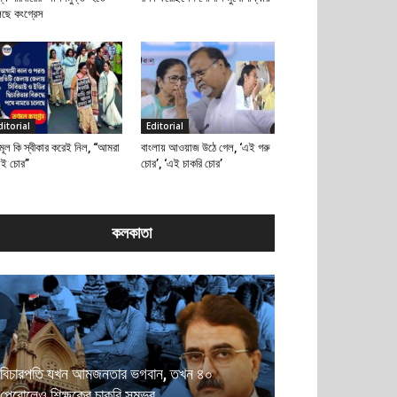
েছে কংগ্রেস
ditorial
Editorial
মূল কি স্বীকার করেই নিল, “আমরা
বাংলায় আওয়াজ উঠে গেল, ‘এই গরু
াই চোর”
চোর’, ‘এই চাকরি চোর’
কলকাতা
বিচারপতি যখন আমজনতার ভগবান, তখন ৪০
পেরোলেও শিক্ষকের চাকরি সম্ভব