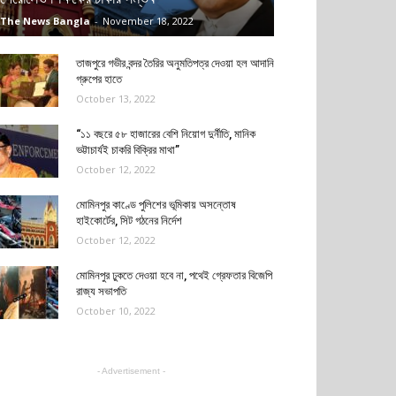
The News Bangla
-
November 18, 2022
তাজপুরে গভীর বন্দর তৈরির অনুমতিপত্র দেওয়া হল আদানি
গ্রুপের হাতে
October 13, 2022
“১১ বছরে ৫৮ হাজারের বেশি নিয়োগ দুর্নীতি, মানিক
ভট্টাচার্যই চাকরি বিক্রির মাথা”
October 12, 2022
মোমিনপুর কাণ্ডে পুলিশের ভূমিকায় অসন্তোষ
হাইকোর্টের, সিট গঠনের নির্দেশ
October 12, 2022
মোমিনপুর ঢুকতে দেওয়া হবে না, পথেই গ্রেফতার বিজেপি
রাজ্য সভাপতি
October 10, 2022
- Advertisement -