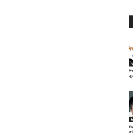
E
শিক
শ্র
E
Bi
গান