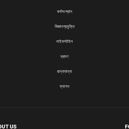
কর্মসংস্থান
বিজ্ঞানপ্রযুক্তি
লাইফস্টাইল
ভ্রমণ
রান্নাবান্না
ফ্যাশন
OUT US
F