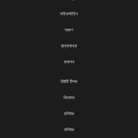
লাইফস্টাইল
ভ্রমণ
রান্নাবান্না
ফ্যাশন
বিউটি টিপস
বিনোদন
হলিউড
বলিউড