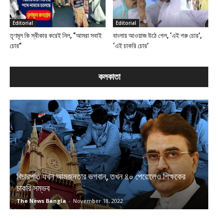
Editorial
Editorial
তৃণমূল কি স্বীকার করেই নিল, “আমরা সবাই
বাংলায় আওয়াজ উঠে গেল, ‘এই গরু চোর’,
চোর”
‘এই চাকরি চোর’
কলকাতা
বিচারপতি যখন আমজনতার ভগবান, তখন ৪০ পেরোলেও শিক্ষকের
চাকরি সম্ভব
The News Bangla
-
November 18, 2022