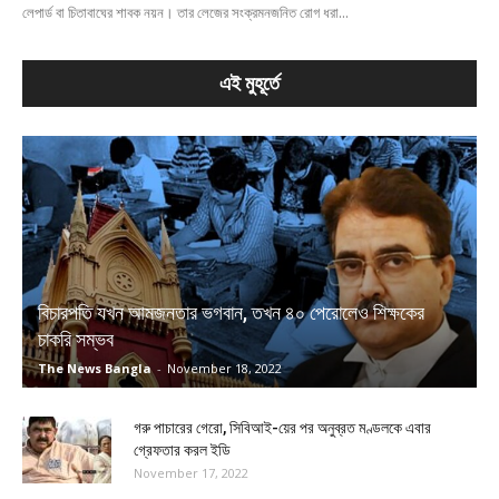
লেপার্ড বা চিতাবাঘের শাবক নয়ন। তার লেজের সংক্রমনজনিত রোগ ধরা...
এই মুহূর্তে
বিচারপতি যখন আমজনতার ভগবান, তখন ৪০ পেরোলেও শিক্ষকের
চাকরি সম্ভব
The News Bangla
-
November 18, 2022
গরু পাচারের গেরো, সিবিআই-য়ের পর অনুব্রত মণ্ডলকে এবার
গ্রেফতার করল ইডি
November 17, 2022