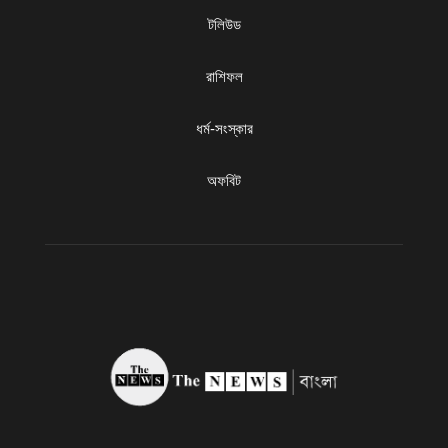
টলিউড
রাশিফল
ধৰ্ম-সংস্কার
অফবিট