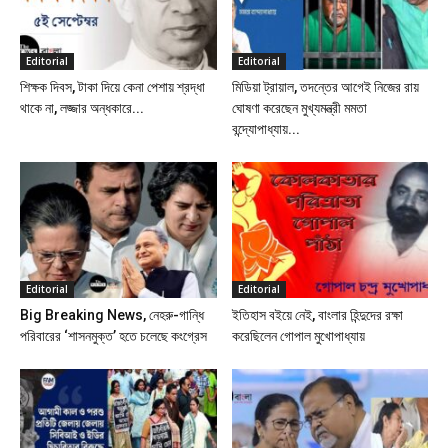
Editorial
Editorial
শিক্ষক দিবস, টাকা দিয়ে কেনা পেশায় শ্রদ্ধা
মিডিয়া ট্রায়াল, তদন্তের আগেই নিজের রায়
থাকে না, লজ্জার অন্ধকারে...
ঘোষণা করেছেন মুখ্যমন্ত্রী মমতা
বন্দ্যোপাধ্যায়...
Editorial
Editorial
Big Breaking News, নেহরু-গান্ধি
ইতিহাস বইয়ে নেই, বাংলার হিন্দুদের রক্ষা
পরিবারের ‘শাসনমুক্ত’ হতে চলেছে কংগ্রেস
করেছিলেন গোপাল মুখোপাধ্যায়