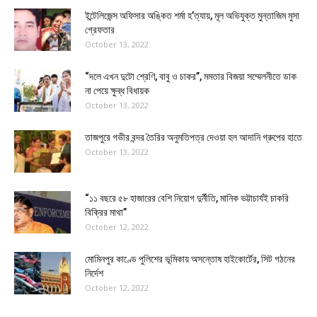
ইন্টেলিজেন্স অফিসার অঙ্কিত শর্মা হ’ত্যায়, মূল অভিযুক্ত মুন্তাজিম মুসা
গ্রেফতার
October 13, 2022
“দলে এখন দুটো শ্রেণি, বাবু ও চাকর”, মমতার বিজয়া সম্মেলনীতে ডাক
না পেয়ে ক্ষুব্ধ বিধায়ক
October 13, 2022
তাজপুরে গভীর বন্দর তৈরির অনুমতিপত্র দেওয়া হল আদানি গ্রুপের হাতে
October 13, 2022
“১১ বছরে ৫৮ হাজারের বেশি নিয়োগ দুর্নীতি, মানিক ভট্টাচার্যই চাকরি
বিক্রির মাথা”
October 12, 2022
মোমিনপুর কাণ্ডে পুলিশের ভূমিকায় অসন্তোষ হাইকোর্টের, সিট গঠনের
নির্দেশ
October 12, 2022