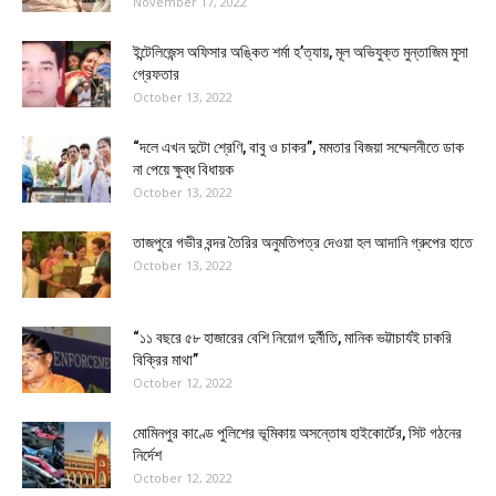
November 17, 2022
ইন্টেলিজেন্স অফিসার অঙ্কিত শর্মা হ’ত্যায়, মূল অভিযুক্ত মুন্তাজিম মুসা
গ্রেফতার
October 13, 2022
“দলে এখন দুটো শ্রেণি, বাবু ও চাকর”, মমতার বিজয়া সম্মেলনীতে ডাক
না পেয়ে ক্ষুব্ধ বিধায়ক
October 13, 2022
তাজপুরে গভীর বন্দর তৈরির অনুমতিপত্র দেওয়া হল আদানি গ্রুপের হাতে
October 13, 2022
“১১ বছরে ৫৮ হাজারের বেশি নিয়োগ দুর্নীতি, মানিক ভট্টাচার্যই চাকরি
বিক্রির মাথা”
October 12, 2022
মোমিনপুর কাণ্ডে পুলিশের ভূমিকায় অসন্তোষ হাইকোর্টের, সিট গঠনের
নির্দেশ
October 12, 2022