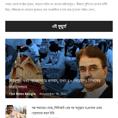
অজয় দেবগণের ফিল্ম দৃশ্যম, বাস্তবে সত্যি হল বাংলার হরিদেবপুরে। কীভাবে পুলিশের চোখকে ফাঁকি
দিয়ে, পরিবারের মা-মেয়েকে কুনজরে দেখা অপরাধীকে হ'ত্যা করে মৃ'তদেহ সরিয়ে ফেলা...
এই মুহূর্তে
বিচারপতি যখন আমজনতার ভগবান, তখন ৪০ পেরোলেও শিক্ষকের
চাকরি সম্ভব
The News Bangla
-
November 18, 2022
গরু পাচারের গেরো, সিবিআই-য়ের পর অনুব্রত মণ্ডলকে এবার
গ্রেফতার করল ইডি