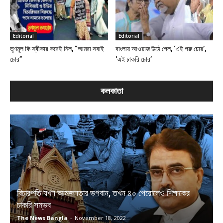
Editorial
Editorial
তৃণমূল কি স্বীকার করেই নিল, “আমরা সবাই
বাংলায় আওয়াজ উঠে গেল, ‘এই গরু চোর’,
চোর”
‘এই চাকরি চোর’
কলকাতা
বিচারপতি যখন আমজনতার ভগবান, তখন ৪০ পেরোলেও শিক্ষকের
চাকরি সম্ভব
The News Bangla
-
November 18, 2022