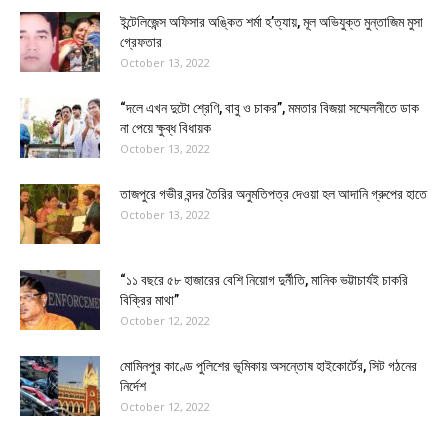
ইন্টেলিজেন্স অফিসার অঙ্কিত শর্মা হ’ত্যায়, মূল অভিযুক্ত মুন্তাজিম মুসা
গ্রেফতার
October 13, 2022
“দলে এখন দুটো শ্রেণি, বাবু ও চাকর”, মমতার বিজয়া সম্মেলনীতে ডাক
না পেয়ে ক্ষুব্ধ বিধায়ক
October 13, 2022
তাজপুরে গভীর বন্দর তৈরির অনুমতিপত্র দেওয়া হল আদানি গ্রুপের হাতে
October 13, 2022
“১১ বছরে ৫৮ হাজারের বেশি নিয়োগ দুর্নীতি, মানিক ভট্টাচার্যই চাকরি
বিক্রির মাথা”
October 12, 2022
মোমিনপুর কাণ্ডে পুলিশের ভূমিকায় অসন্তোষ হাইকোর্টের, সিট গঠনের
নির্দেশ
October 12, 2022