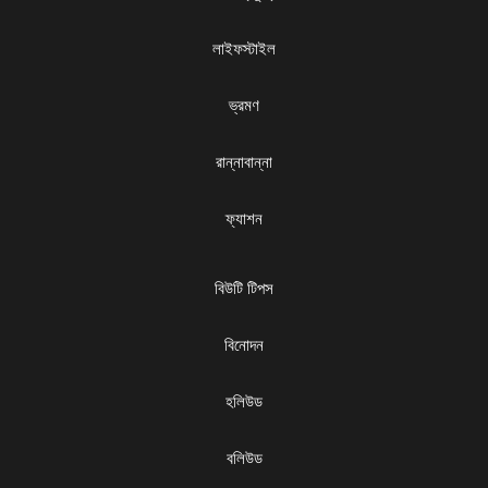
লাইফস্টাইল
ভ্রমণ
রান্নাবান্না
ফ্যাশন
বিউটি টিপস
বিনোদন
হলিউড
বলিউড