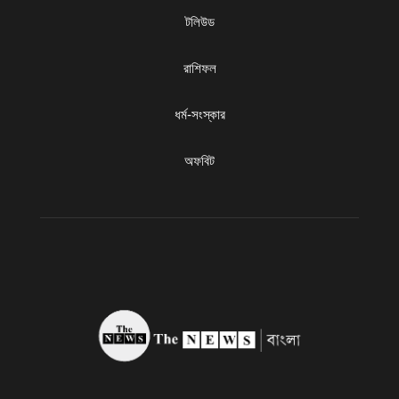
টলিউড
রাশিফল
ধৰ্ম-সংস্কার
অফবিট