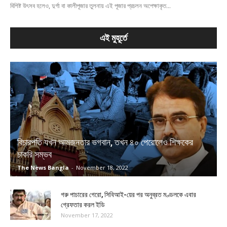
বিশিষ্ট উৎসব হলেও, দুর্গা বা কালীপূজার তুলনায় এই পূজার প্রচলন অপেক্ষাকৃত...
এই মুহূর্তে
বিচারপতি যখন আমজনতার ভগবান, তখন ৪০ পেরোলেও শিক্ষকের
চাকরি সম্ভব
The News Bangla
-
November 18, 2022
গরু পাচারের গেরো, সিবিআই-য়ের পর অনুব্রত মণ্ডলকে এবার
গ্রেফতার করল ইডি
November 17, 2022