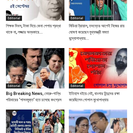
Editorial
Editorial
শিক্ষক দিবস, টাকা দিয়ে কেনা পেশায় শ্রদ্ধা
মিডিয়া ট্রায়াল, তদন্তের আগেই নিজের রায়
থাকে না, লজ্জার অন্ধকারে...
ঘোষণা করেছেন মুখ্যমন্ত্রী মমতা
বন্দ্যোপাধ্যায়...
Editorial
Editorial
Big Breaking News, নেহরু-গান্ধি
ইতিহাস বইয়ে নেই, বাংলার হিন্দুদের রক্ষা
পরিবারের ‘শাসনমুক্ত’ হতে চলেছে কংগ্রেস
করেছিলেন গোপাল মুখোপাধ্যায়