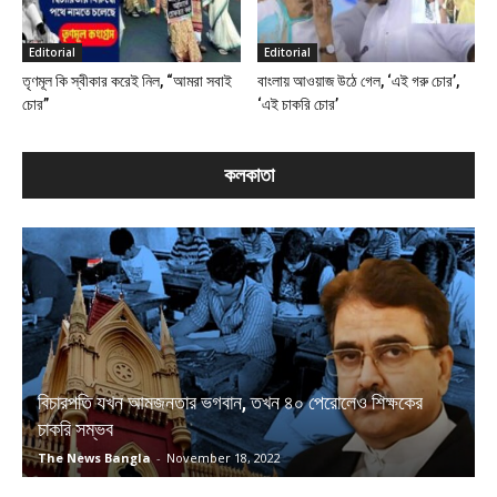
Editorial
Editorial
তৃণমূল কি স্বীকার করেই নিল, “আমরা সবাই
বাংলায় আওয়াজ উঠে গেল, ‘এই গরু চোর’,
চোর”
‘এই চাকরি চোর’
কলকাতা
বিচারপতি যখন আমজনতার ভগবান, তখন ৪০ পেরোলেও শিক্ষকের
চাকরি সম্ভব
The News Bangla
-
November 18, 2022