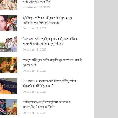
এবার গ্রেফতার করল ইডি
November 17, 2022
ইন্টেলিজেন্স অফিসার অঙ্কিত শর্মা হ’ত্যায়, মূল
অভিযুক্ত মুন্তাজিম মুসা গ্রেফতার
October 13, 2022
“দলে এখন দুটো শ্রেণি, বাবু ও চাকর”, মমতার বিজয়া
সম্মেলনীতে ডাক না পেয়ে ক্ষুব্ধ বিধায়ক
October 13, 2022
তাজপুরে গভীর বন্দর তৈরির অনুমতিপত্র দেওয়া হল আদানি
গ্রুপের হাতে
October 13, 2022
“১১ বছরে ৫৮ হাজারের বেশি নিয়োগ দুর্নীতি, মানিক
ভট্টাচার্যই চাকরি বিক্রির মাথা”
October 12, 2022
মোমিনপুর কাণ্ডে পুলিশের ভূমিকায় অসন্তোষ
হাইকোর্টের, সিট গঠনের নির্দেশ
October 12, 2022