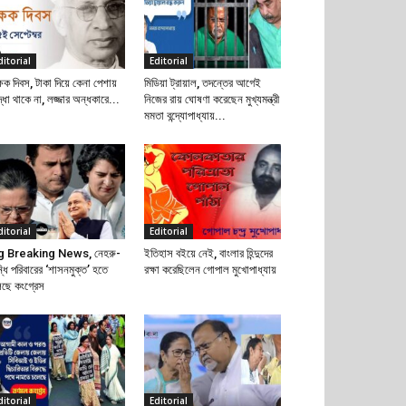
ditorial
Editorial
্ষক দিবস, টাকা দিয়ে কেনা পেশায়
মিডিয়া ট্রায়াল, তদন্তের আগেই
দ্ধা থাকে না, লজ্জার অন্ধকারে...
নিজের রায় ঘোষণা করেছেন মুখ্যমন্ত্রী
মমতা বন্দ্যোপাধ্যায়...
ditorial
Editorial
g Breaking News, নেহরু-
ইতিহাস বইয়ে নেই, বাংলার হিন্দুদের
্ধি পরিবারের ‘শাসনমুক্ত’ হতে
রক্ষা করেছিলেন গোপাল মুখোপাধ্যায়
েছে কংগ্রেস
ditorial
Editorial