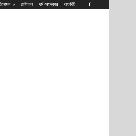
বিনোদন
রাশিফল
ধৰ্ম-সংস্কার
অফবিট