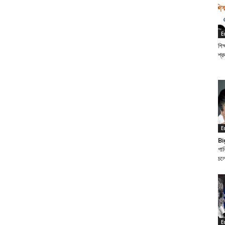
E
শিক
শ্র
E
Bi
গান
চল
E