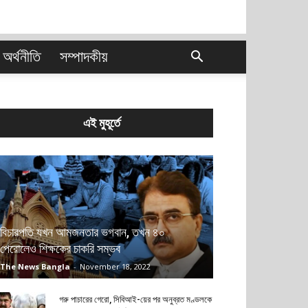
অর্থনীতি
সম্পাদকীয়
এই মুহূর্তে
বিচারপতি যখন আমজনতার ভগবান, তখন ৪০
পেরোলেও শিক্ষকের চাকরি সম্ভব
The News Bangla
-
November 18, 2022
গরু পাচারের গেরো, সিবিআই-য়ের পর অনুব্রত মণ্ডলকে