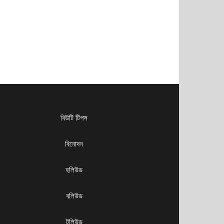
বিউটি টিপস
বিনোদন
হলিউড
বলিউড
টলিউড