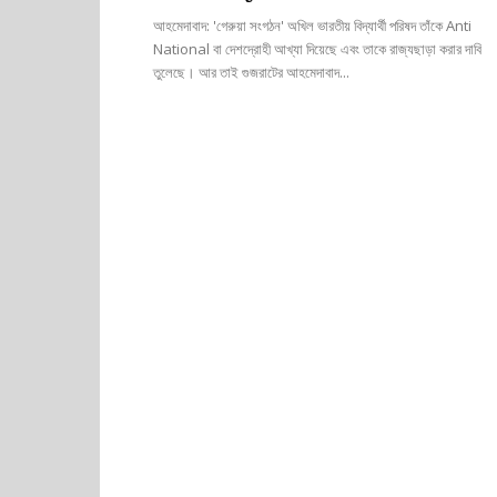
আহমেদাবাদ: 'গেরুয়া সংগঠন' অখিল ভারতীয় বিদ্যার্থী পরিষদ তাঁকে Anti
National বা দেশদ্রোহী আখ্যা দিয়েছে এবং তাকে রাজ্যছাড়া করার দাবি
তুলেছে। আর তাই গুজরাটের আহমেদাবাদ...