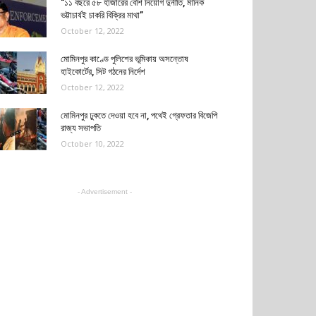
“১১ বছরে ৫৮ হাজারের বেশি নিয়োগ দুর্নীতি, মানিক
ভট্টাচার্যই চাকরি বিক্রির মাথা”
October 12, 2022
মোমিনপুর কাণ্ডে পুলিশের ভূমিকায় অসন্তোষ
হাইকোর্টের, সিট গঠনের নির্দেশ
October 12, 2022
মোমিনপুর ঢুকতে দেওয়া হবে না, পথেই গ্রেফতার বিজেপি
রাজ্য সভাপতি
October 10, 2022
- Advertisement -