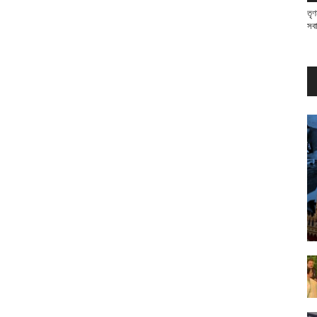
তৃণ
সব