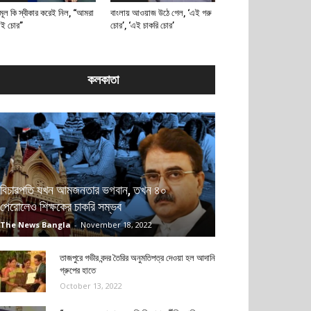
মূল কি স্বীকার করেই নিল, “আমরা
বাংলায় আওয়াজ উঠে গেল, ‘এই গরু
াই চোর”
চোর’, ‘এই চাকরি চোর’
কলকাতা
বিচারপতি যখন আমজনতার ভগবান, তখন ৪০
পেরোলেও শিক্ষকের চাকরি সম্ভব
The News Bangla
-
November 18, 2022
তাজপুরে গভীর বন্দর তৈরির অনুমতিপত্র দেওয়া হল আদানি
গ্রুপের হাতে
October 13, 2022