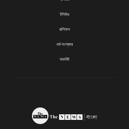
টলিউড
রাশিফল
ধৰ্ম-সংস্কার
অফবিট