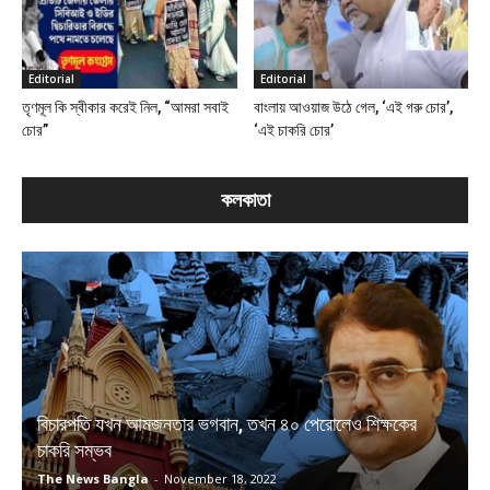
Editorial
Editorial
তৃণমূল কি স্বীকার করেই নিল, “আমরা সবাই
বাংলায় আওয়াজ উঠে গেল, ‘এই গরু চোর’,
চোর”
‘এই চাকরি চোর’
কলকাতা
বিচারপতি যখন আমজনতার ভগবান, তখন ৪০ পেরোলেও শিক্ষকের
চাকরি সম্ভব
The News Bangla
-
November 18, 2022