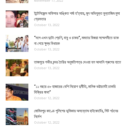
November 17, 2022
ইন্টেলিজেন্স অফিসার অঙ্কিত শর্মা হ’ত্যায়, মূল অভিযুক্ত মুন্তাজিম মুসা
গ্রেফতার
October 13, 2022
“দলে এখন দুটো শ্রেণি, বাবু ও চাকর”, মমতার বিজয়া সম্মেলনীতে ডাক
না পেয়ে ক্ষুব্ধ বিধায়ক
October 13, 2022
তাজপুরে গভীর বন্দর তৈরির অনুমতিপত্র দেওয়া হল আদানি গ্রুপের হাতে
October 13, 2022
“১১ বছরে ৫৮ হাজারের বেশি নিয়োগ দুর্নীতি, মানিক ভট্টাচার্যই চাকরি
বিক্রির মাথা”
October 12, 2022
মোমিনপুর কাণ্ডে পুলিশের ভূমিকায় অসন্তোষ হাইকোর্টের, সিট গঠনের
নির্দেশ
October 12, 2022