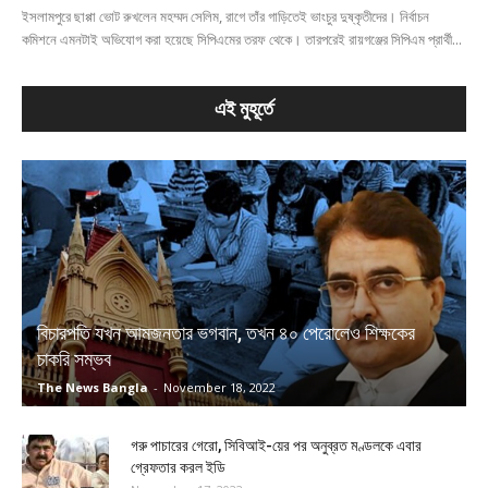
ইসলামপুরে ছাপ্পা ভোট রুখলেন মহম্মদ সেলিম, রাগে তাঁর গাড়িতেই ভাংচুর দুষ্কৃতীদের। নির্বাচন
কমিশনে এমনটাই অভিযোগ করা হয়েছে সিপিএমের তরফ থেকে। তারপরেই রায়গঞ্জের সিপিএম প্রার্থী...
এই মুহূর্তে
বিচারপতি যখন আমজনতার ভগবান, তখন ৪০ পেরোলেও শিক্ষকের
চাকরি সম্ভব
The News Bangla
-
November 18, 2022
গরু পাচারের গেরো, সিবিআই-য়ের পর অনুব্রত মণ্ডলকে এবার
গ্রেফতার করল ইডি